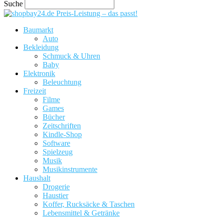
Suche
Preis-Leistung – das passt!
Baumarkt
Auto
Bekleidung
Schmuck & Uhren
Baby
Elektronik
Beleuchtung
Freizeit
Filme
Games
Bücher
Zeitschriften
Kindle-Shop
Software
Spielzeug
Musik
Musikinstrumente
Haushalt
Drogerie
Haustier
Koffer, Rucksäcke & Taschen
Lebensmittel & Getränke