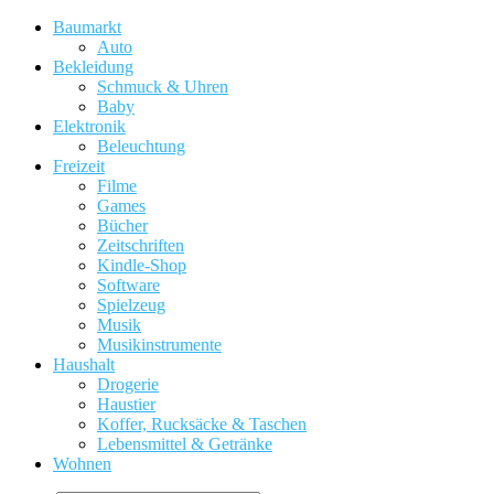
Baumarkt
Auto
Bekleidung
Schmuck & Uhren
Baby
Elektronik
Beleuchtung
Freizeit
Filme
Games
Bücher
Zeitschriften
Kindle-Shop
Software
Spielzeug
Musik
Musikinstrumente
Haushalt
Drogerie
Haustier
Koffer, Rucksäcke & Taschen
Lebensmittel & Getränke
Wohnen