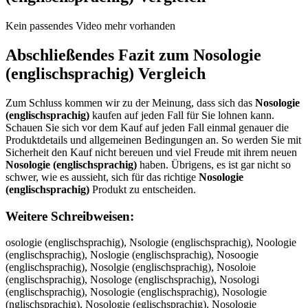
Kein passendes Video mehr vorhanden
Abschließendes Fazit zum
Nosologie
(englischsprachig)
Vergleich
Zum Schluss kommen wir zu der Meinung, dass sich das
Nosologie
(englischsprachig)
kaufen auf jeden Fall für Sie lohnen kann.
Schauen Sie sich vor dem Kauf auf jeden Fall einmal genauer die
Produktdetails und allgemeinen Bedingungen an. So werden Sie mit
Sicherheit den Kauf nicht bereuen und viel Freude mit ihrem neuen
Nosologie (englischsprachig)
haben. Übrigens, es ist gar nicht so
schwer, wie es aussieht, sich für das richtige
Nosologie
(englischsprachig)
Produkt zu entscheiden.
Weitere Schreibweisen:
osologie (englischsprachig), Nsologie (englischsprachig), Noologie (englischsprachig), Noslogie (englischsprachig), Nosoogie (englischsprachig), Nosolgie (englischsprachig), Nosoloie (englischsprachig), Nosologe (englischsprachig), Nosologi (englischsprachig), Nosologie (englischsprachig), Nosologie (nglischsprachig), Nosologie (eglischsprachig), Nosologie (enlischsprachig), Nosologie (engischsprachig), Nosologie (englschsprachig), Nosologie (englichsprachig), Nosologie (englishsprachig), Nosologie (engliscsprachig), Nosologie (englischprachig), Nosologie (englischsrachig), Nosologie (englischspachig), Nosologie (englischsprchig), Nosologie (englischsprahig), Nosologie (englischspracig), Nosologie (englischsprachg), Nosologie (englischsprachi), NNosologie (englischsprachig), Noosologie (englischsprachig), Nossologie (englischsprachig), Nosoologie (englischsprachig), Nosollogie (englischsprachig), Nosoloogie (englischsprachig), Nosologgie (englischsprachig), Nosologiie (englischsprachig), Nosologiee (englischsprachig), Nosologie (eenglischsprachig), Nosologie (ennglischsprachig), Nosologie (engglischsprachig), Nosologie (engllischsprachig), Nosologie (engliischsprachig), Nosologie (englisschsprachig), Nosologie (engliscchsprachig), Nosologie (englischhsprachig), Nosologie (englischssprachig), Nosologie (englischspprachig), Nosologie (englischsprrachig), Nosologie (englischspraachig), Nosologie (englischspracchig), Nosologie (englischsprachhig), Nosologie (englischsprachiig), Nosologie (englischsprachigg), oNsologie (englischsprachig), Nsoologie (englischsprachig), Nooslogie (englischsprachig), Nosloogie (englischsprachig), Nosoolgie (englischsprachig), Nosolgoie (englischsprachig), Nosoloige (englischsprachig), Nosologei (englischsprachig), Nosologi e(englischsprachig), Nosologie( englischsprachig), Nosologie (neglischsprachig), Nosologie (egnlischsprachig), Nosologie (enlgischsprachig), Nosologie (engilschsprachig), Nosologie (englsichsprachig), Nosologie (englicshsprachig), Nosologie (englishcsprachig), Nosologie (engliscshprachig), Nosologie (englischpsrachig), Nosologie (englischsrpachig), Nosologie (englischsparchig), Nosologie (englischsprcahig), Nosologie (englischsprahcig), Nosologie (englischspracihg), Nosologie (englischsprachgi), Nosologie (englischsprachi)g, Nosologie(englischsprachig), osologie (englischsprachig), Bosologie (englischsprachig), Gosologie (englischsprachig), Hosologie (englischsprachig), Josologie (englischsprachig), Mosologie (englischsprachig), Nisologie (englischsprachig), Nksologie (englischsprachig), Nlsologie (englischsprachig), Npsologie (englischsprachig), N9sologie (englischsprachig), N0sologie (englischsprachig), Noqologie (englischsprachig), Nowologie (englischsprachig), Noeologie (englischsprachig), Nozologie (englischsprachig), Noxologie (englischsprachig), Nocologie (englischsprachig), Nosilogie (englischsprachig), Nosklogie (englischsprachig), Nosllogie (englischsprachig), Nosplogie (englischsprachig), Nos9logie (englischsprachig), Nos0logie (englischsprachig), Nosopogie (englischsprachig), Nosooogie (englischsprachig), Nosoiogie (englischsprachig), Nosokogie (englischsprachig), Nosomogie (englischsprachig), Nosoligie (englischsprachig), Nosolkgie (englischsprachig), Nosollgie (englischsprachig), Nosolpgie (englischsprachig), Nosol9gie (englischsprachig), Nosol0gie (englischsprachig), Nosolorie (englischsprachig), Nosolofie (englischsprachig), Nosolovie (englischsprachig), Nosolotie (englischsprachig), Nosolobie (englischsprachig), Nosoloyie (englischsprachig), Nosolohie (englischsprachig), Nosolonie (englischsprachig), Nosologue (englischsprachig), Nosologje (englischsprachig), Nosologke (englischsprachig), Nosologle (englischsprachig), Nosologoe (englischsprachig), Nosolog8e (englischsprachig), Nosolog9e (englischsprachig), Nosologiw (englischsprachig), Nosologis (englischsprachig), Nosologid (englischsprachig), Nosologif (englischsprachig), Nosologir (englischsprachig), Nosologi3 (englischsprachig), Nosologi4 (englischsprachig), Nosologie (wnglischsprachig), Nosologie (snglischsprachig), Nosologie (dnglischsprachig), Nosologie (fnglischsprachig), Nosologie (rnglischsprachig), Nosologie (3nglischsprachig), Nosologie (4nglischsprachig), Nosologie (e glischsprachig), Nosologie (ebglischsprachig), Nosologie (egglischsprachig), Nosologie (ehglischsprachig), Nosologie (ejglischsprachig), Nosologie (emglischsprachig), Nosologie (enrlischsprachig), Nosologie (enflischsprachig), Nosologie (envlischsprachig), Nosologie (entlischsprachig), Nosologie (enblischsprachig), Nosologie (enylischsprachig), Nosologie (enhlischsprachig), Nosologie (ennlischsprachig), Nosologie (engpischsprachig), Nosologie (engoischsprachig), Nosologie (engiischsprachig), Nosologie (engkischsprachig), Nosologie (engmischsprachig), Nosologie (engluschsprachig), Nosologie (engljschsprachig), Nosologie (englkschsprachig), Nosologie (engllschsprachig), Nosologie (engloschsprachig), Nosologie (engl8schsprachig), Nosologie (engl9schsprachig), Nosologie (engliqchsprachig), Nosologie (engliwchsprachig), Nosologie (engliechsprachig), Nosologie (englizchsprachig), Nosologie (englixchsprachig), Nosologie (englicchsprachig), Nosologie (englis hsprachig), Nosologie (englisxhsprachig), Nosologie (englisshsprachig), Nosologie (englisdhsprachig), Nosologie (englisfhsprachig), Nosologie (englisvhsprachig), Nosologie (engliscbsprachig), Nosologie (engliscgsprachig), Nosologie (englisctsprachig), Nosologie (engliscysprachig), Nosologie (engliscusprachig), Nosologie (engliscjsprachig), Nosologie (engliscmsprachig), Nosologie (engliscnsprachig), Nosologie (englischqprachig), Nosologie (englischwprachig), Nosologie (englischeprachig), Nosologie (englischzprachig), Nosologie (englischxprachig), Nosologie (englischcprachig), Nosologie (englischsorachig), Nosologie (englischslrachig), Nosologie (englischsörachig), Nosologie (englischsürachig), Nosologie (englischs0rachig), Nosologie (englischsßrachig), Nosologie (englischspeachig), Nosologie (englischspdachig), Nosologie (englischspfachig), Nosologie (englischspgachig), Nosologie (englischsptachig), Nosologie (englischsp4achig), Nosologie (englischsp5achig), Nosologie (englischsprqchig), Nosologie (englischsprwchig), Nosologie (englischsprzchig), Nosologie (englischsprxchig), Nosologie (englischspra hig), Nosologie (englischspraxhig), Nosologie (englischsprashig), Nosologie (englischspradhig), Nosologie (englischsprafhig), Nosologie (englischspravhig), Nosologie (englischspracbig), Nosologie (englischspracgig), Nosologie (englischspractig), Nosologie (englischspracyig), Nosologie (englischspracuig), Nosologie (englischspracjig), Nosologie (englischspracmig), Nosologie (englischspracnig), Nosologie (englischsprachug), Nosologie (englischsprachjg), Nosologie (englischsprachkg), Nosologie (englischsprachlg), Nosologie (englischsprachog), Nosologie (englischsprach8g), Nosologie (englischsprach9g), Nosologie (englischsprachir), Nosologie (englischsprachif), Nosologie (englischsprachiv), Nosologie (englischsprachit), Nosologie (englischsprachib), Nosologie (englischsprachiy), Nosologie (englischsprachih), Nosologie (englischsprachin), Nosologie (englischsprachig), N osologie (englischsprachig), BNosologie (englischsprachig), NBosologie (englischsprachig), GNosologie (englischsprachig), NGosologie (englischsprachig), HNosologie (englischsprachig), NHosologie (englischsprachig), JNosologie (englischsprachig), NJosologie (englischsprachig), MNosologie (englischsprachig), NMosologie (englischsprachig), Niosologie (englischsprachig), Noisologie (englischsprachig), Nkosologie (englischsprachig), Noksologie (englischsprachig), Nlosologie (englischsprachig), Nolsologie (englischsprachig), Nposologie (englischsprachig), Nopsologie (englischsprachig), N9osologie (englischsprachig), No9sologie (englischsprachig), N0osologie (englischsprachig), No0sologie (englischsprachig), Noqsologie (englischsprachig), Nosqologie (englischsprachig), Nowsologie (englischsprachig), Noswologie (englischsprachig), Noesologie (englischsprachig), Noseologie (englischsprachig), Nozsologie (englischsprachig), Noszologie (englischsprachig), Noxsologie (englischsprachig), Nosxologie (englischsprachig), Nocsologie (englischsprachig), Noscologie (englischsprachig), Nosiologie (englischsprachig), Nosoilogie (englischsprachig), Noskologie (englischsprachig), Nosoklogie (englischsprachig), Noslologie (englischsprachig), Nospologie (englischsprachig), Nosoplogie (englischsprachig), Nos9ologie (englischsprachig), Noso9logie (englischsprachig), Nos0ologie (englischsprachig), Noso0logie (englischsprachig), Nosolpogie (englischsprachig), Nosoliogie (englischsprachig), Nosolkogie (englischsprachig), Nosomlogie (englischsprachig), Nosolmogie (englischsprachig), Nosoloigie (englischsprachig), Nosolokgie (englischsprachig), Nosololgie (englischsprachig), Nosolopgie (englischsprachig), Nosol9ogie (englischsprachig), Nosolo9gie (englischsprachig), Nosol0ogie (englischsprachig), Nosolo0gie (englischsprachig), Nosolorgie (englischsprachig), Nosologrie (englischsprachig), Nosolofgie (englischsprachig), Nosologfie (englischsprachig), Nosolovgie (englischsprachig), Nosologvie (englischsprachig), Nosolotgie (englischsprachig), Nosologtie (englischsprachig), Nosolobgie (englischsprachig), Nosologbie (englischsprachig), Nosoloygie (englischsprachig), Nosologyie (englischsprachig), Nosolohgie (englischsprachig), Nosologhie (englischsprachig), Nosolongie (englischsprachig), Nosolognie (englischsprachig), Nosologuie (englischsprachig), Nosologiue (englischsprachig), Nosologjie (englischsprachig), Nosologije (englischsprachig), Nosologkie (englischsprachig), Nosologike (englischsprachig), Nosologlie (englischsprachig), Nosologile (englischsprachig), Nosologoie (englischsprachig), Nosologioe (englischsprachig), Nosolog8ie (englischsprachig), Nosologi8e (englischsprachig), Nosolog9ie (englischsprachig), Nosologi9e (englischsprachig), Nosologiw