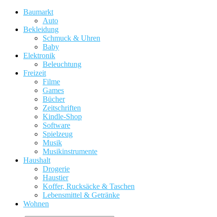
Baumarkt
Auto
Bekleidung
Schmuck & Uhren
Baby
Elektronik
Beleuchtung
Freizeit
Filme
Games
Bücher
Zeitschriften
Kindle-Shop
Software
Spielzeug
Musik
Musikinstrumente
Haushalt
Drogerie
Haustier
Koffer, Rucksäcke & Taschen
Lebensmittel & Getränke
Wohnen