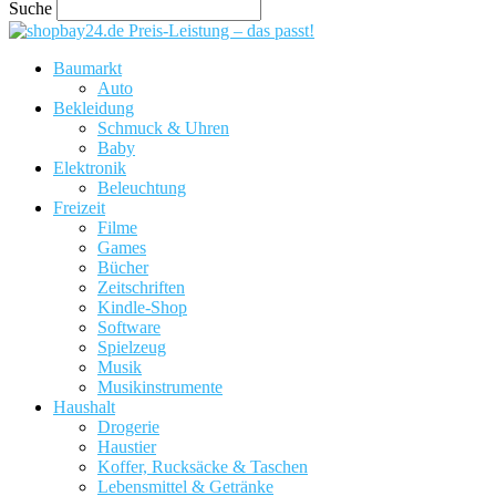
Suche
Preis-Leistung – das passt!
Baumarkt
Auto
Bekleidung
Schmuck & Uhren
Baby
Elektronik
Beleuchtung
Freizeit
Filme
Games
Bücher
Zeitschriften
Kindle-Shop
Software
Spielzeug
Musik
Musikinstrumente
Haushalt
Drogerie
Haustier
Koffer, Rucksäcke & Taschen
Lebensmittel & Getränke