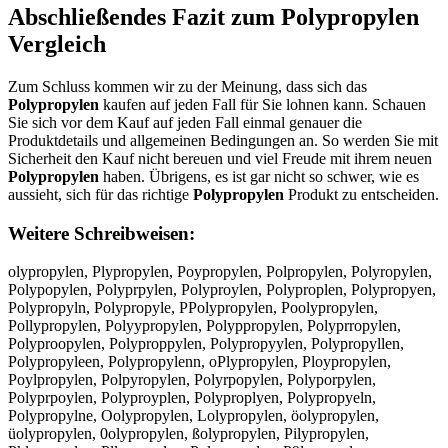
Abschließendes Fazit zum
Polypropylen
Vergleich
Zum Schluss kommen wir zu der Meinung, dass sich das
Polypropylen
kaufen auf jeden Fall für Sie lohnen kann. Schauen
Sie sich vor dem Kauf auf jeden Fall einmal genauer die
Produktdetails und allgemeinen Bedingungen an. So werden Sie mit
Sicherheit den Kauf nicht bereuen und viel Freude mit ihrem neuen
Polypropylen
haben. Übrigens, es ist gar nicht so schwer, wie es
aussieht, sich für das richtige
Polypropylen
Produkt zu entscheiden.
Weitere Schreibweisen:
olypropylen, Plypropylen, Poypropylen, Polpropylen, Polyropylen,
Polypopylen, Polyprpylen, Polyproylen, Polyproplen, Polypropyen,
Polypropyln, Polypropyle, PPolypropylen, Poolypropylen,
Pollypropylen, Polyypropylen, Polyppropylen, Polyprropylen,
Polyproopylen, Polyproppylen, Polypropyylen, Polypropyllen,
Polypropyleen, Polypropylenn, oPlypropylen, Ploypropylen,
Poylpropylen, Polpyropylen, Polyrpopylen, Polyporpylen,
Polyprpoylen, Polyproyplen, Polyproplyen, Polypropyeln,
Polypropylne, Oolypropylen, Lolypropylen, öolypropylen,
üolypropylen, 0olypropylen, ßolypropylen, Pilypropylen,