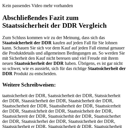
Kein passendes Video mehr vorhanden
Abschließendes Fazit zum
Staatssicherheit der DDR
Vergleich
Zum Schluss kommen wir zu der Meinung, dass sich das
Staatssicherheit der DDR
kaufen auf jeden Fall für Sie lohnen
kann. Schauen Sie sich vor dem Kauf auf jeden Fall einmal genauer
die Produktdetails und allgemeinen Bedingungen an. So werden Sie
mit Sicherheit den Kauf nicht bereuen und viel Freude mit ihrem
neuen
Staatssicherheit der DDR
haben. Übrigens, es ist gar nicht
so schwer, wie es aussieht, sich für das richtige
Staatssicherheit der
DDR
Produkt zu entscheiden.
Weitere Schreibweisen:
taatssicherheit der DDR, Saatssicherheit der DDR, Statssicherheit der DDR, Staassicherheit der DDR, Staatsicherheit der DDR, Staatsscherheit der DDR, Staatssiherheit der DDR, Staatssicerheit der DDR, Staatssichrheit der DDR, Staatssicheheit der DDR, Staatssichereit der DDR, Staatssicherhit der DDR, Staatssicherhet der DDR, Staatssicherhei der DDR, Staatssicherheit der DDR, Staatssicherheit er DDR, Staatssicherheit dr DDR, Staatssicherheit de DDR, Staatssicherheit der DR, Staatssicherheit der DD, SStaatssicherheit der DDR, Sttaatssicherheit der DDR, Staaatssicherheit der DDR, Staattssicherheit der DDR, Staatsssicherheit der DDR, Staatssiicherheit der DDR, Staatssiccherheit der DDR, Staatssichherheit der DDR, Staatssicheerheit der DDR, Staatssicherrheit der DDR, Staatssicherhheit der DDR, Staatssicherheeit der DDR, Staatssicherheiit der DDR, Staatssicherheitt der DDR, Staatssicherheit dder DDR, Staatssicherheit deer DDR, Staatssicherheit derr DDR, Staatssicherheit der DDDR, Staatssicherheit der DDRR, tSaatssicherheit der DDR, Satatssicherheit der DDR, Statassicherheit der DDR, Staastsicherheit der DDR, Staatsischerheit der DDR, Staatssciherheit der DDR, Staatssihcerheit der DDR, Staatssicehrheit der DDR, Staatssichreheit der DDR, Staatssichehreit der DDR, Staatssicherehit der DDR, Staatssicherhiet der DDR, Staatssicherheti der DDR, Staatssicherhei tder DDR, Staatssicherheitd er DDR, Staatssicherheit edr DDR, Staatssicherheit dre DDR, Staatssicherheit de rDDR, Staatssicherheit derD DR, Staatssicherheit der DRD, Staatssicherheitder DDR, Staatssicherheit derDDR, Qtaatssicherheit der DDR, Wtaatssicherheit der DDR, Etaatssicherheit der DDR, Ztaatssicherheit der DDR, Xtaatssicherheit der DDR, Ctaatssicherheit der DDR, Sraatssicherheit der DDR, Sfaatssicherheit der DDR, Sgaatssicherheit der DDR, Shaatssicherheit der DDR, Syaatssicherheit der DDR, S5aatssicherheit der DDR, S6aatssicherheit der DDR, Stqatssicherheit der DDR, Stwatssicherheit der DDR, Stzatssicherheit der DDR, Stxatssicherheit der DDR, Staqtssicherheit der DDR, Stawtssicherheit der DDR, Staztssicherheit der DDR, Staxtssicherheit der DDR, Staarssicherheit der DDR, Staafssicherheit der DDR, Staagssicherheit der DDR, Staahssicherheit der DDR, Staayssicherheit der DDR, Staa5ssicherheit der DDR, Staa6ssicherheit der DDR, Staatqsicherheit der DDR, Staatwsicherheit der DDR, Staatesicherheit der DDR, Staatzsicherheit der DDR, Staatxsicherheit der DDR, Staatcsicherheit der DDR, Staatsqicherheit der DDR, Staatswicherheit der DDR, Staatseicherheit der DDR, Staatszicherheit der DDR, Staatsxicherheit der DDR, Staatscicherheit der DDR, Staatssucherheit der DDR, Staatssjcherheit der DDR, Staatsskcherheit der DDR, Staatsslcherheit der DDR, Staatssocherheit der DDR, Staatss8cherheit der DDR, Staatss9cherheit der DDR, Staatssi herheit der DDR, Staatssixherheit der DDR, Staatssisherheit der DDR, Staatssidherheit der DDR, Staatssifherheit der DDR, Staatssivherheit der DDR, Staatssicberheit der DDR, Staatssicgerheit der DDR, Staatssicterheit der DDR, Staatssicyerheit der DDR, Staatssicuerheit der DDR, Staatssicjerheit der DDR, Staatssicmerheit der DDR, Staatssicnerheit der DDR, Staatssichwrheit der DDR, Staatssichsrheit der DDR, Staatssichdrheit der DDR, Staatssichfrheit der DDR, Staatssichrrheit der DDR, Staatssich3rheit der DDR, Staatssich4rheit der DDR, Staatssicheeheit der DDR, Staatssichedheit der DDR, Staatssichefheit der DDR, Staatssichegheit der DDR, Staatssichetheit der DDR, Staatssiche4heit der DDR, Staatssiche5heit der DDR, Staatssicherbeit der DDR, Staatssichergeit der DDR, Staatssicherteit der DDR, Staatssicheryeit der DDR, Staatssicherueit der DDR, Staatssicherjeit der DDR, Staatssichermeit der DDR, Staatssicherneit der DDR, Staatssicherhwit der DDR, Staatssicherhsit der DDR, Staatssicherhdit der DDR, Staatssicherhfit der DDR, Staatssicherhrit der DDR, Staatssicherh3it der DDR, Staatssicherh4it der DDR, Staatssicherheut der DDR, Staatssicherhejt der DDR, Staatssicherhekt der DDR, Staatssicherhelt der DDR, Staatssicherheot der DDR, Staatssicherhe8t der DDR, Staatssicherhe9t der DDR, Staatssicherheir der DDR, Staatssicherheif der DDR, Staatssicherheig der DDR, Staatssicherheih der DDR, Staatssicherheiy der DDR, Staatssicherhei5 der DDR, Staatssicherhei6 der DDR, Staatssicherheit xer DDR, Staatssicherheit ser DDR, Staatssicherheit wer DDR, Staatssicherheit eer DDR, Staatssicherheit rer DDR, Staatssicherheit fer DDR, Staatssicherheit ver DDR, Staatssicherheit cer DDR, Staatssicherheit dwr DDR, Staatssicherheit dsr DDR, Staatssicherheit ddr DDR, Staatssicherheit dfr DDR, Staatssicherheit drr DDR, Staatssicherheit d3r DDR, Staatssicherheit d4r DDR, Staatssicherheit dee DDR, Staatssicherheit ded DDR, Staatssicherheit def DDR, Staatssicherheit deg DDR, Staatssicherheit det DDR, Staatssicherheit de4 DDR, Staatssicherheit de5 DDR, Staatssicherheit der XDR, Staatssicherheit der SDR, Staatssicherheit der WDR, Staatssicherheit der EDR, Staatssicherheit der RDR, Staatssicherheit der FDR, Staatssicherheit der VDR, Staatssicherheit der CDR, Staatssicherheit der DXR, Staatssicherheit der DSR, Staatssicherheit der DWR, Staatssicherheit der DER, Staatssicherheit der DRR, Staatssicherheit der DFR, Staatssicherheit der DVR, Staatssicherheit der DCR, Staatssicherheit der DDE, Staatssicherheit der DDD, Staatssicherheit der DDF, Staatssicherheit der DDG, Staatssicherheit der DDT, Staatssicherheit der DD4, Staatssicherheit der DD5, QStaatssicherheit der DDR, SQtaatssicherheit der DDR, WStaatssicherheit der DDR, SWtaatssicherheit der DDR, EStaatssicherheit der DDR, SEtaatssicherheit der DDR, ZStaatssicherheit der DDR, SZtaatssicherheit der DDR, XStaatssicherheit der DDR, SXtaatssicherheit der DDR, CStaatssicherheit der DDR, SCtaatssicherheit der DDR, Srtaatssicherheit der DDR, Straatssicherheit der DDR, Sftaatssicherheit der DDR, Stfaatssicherheit der DDR, Sgtaatssicherheit der DDR, Stgaatssicherheit der DDR, Shtaatssicherheit der DDR, Sthaatssicherheit der DDR, Sytaatssicherheit der DDR, Styaatssicherheit der DDR, S5taatssicherheit der DDR, St5aatssicherheit der DDR, S6taatssicherheit der DDR, St6aatssicherheit der DDR, Stqaatssicherheit der DDR, Staqatssicherheit der DDR, Stwaatssicherheit der DDR, Stawatssicherheit der DDR, Stzaatssicherheit der DDR, Stazatssicherheit der DDR, Stxaatssicherheit der DDR, Staxatssicherheit der DDR, Staaqtssicherheit der DDR, Staawtssicherheit der DDR, Staaztssicherheit der DDR, Staaxtssicherheit der DDR, Staartssicherheit der DDR, Staatrssicherheit der DDR, Staaftssicherheit der DDR, Staatfssicherheit der DDR, Staagtssicherheit der DDR, Staatgssicherheit der DDR, Staahtssicherheit der DDR, Staathssicherheit der DDR, Staaytssicherheit der DDR, Staatyssicherheit der DDR, Staa5tssicherheit der DDR, Staat5ssicherheit der DDR, Staa6tssicherheit der DDR, Staat6ssicherheit der DDR, Staatqssicherheit der DDR, Staatsqsicherheit der DDR, Staatwssicherheit der DDR, Staatswsicherheit der DDR, Staatessicherheit der DDR, Staatsesicherheit der DDR, Staatzssicherheit der DDR, Staatszsicherheit der DDR, Staatxssicherheit der DDR, Staatsxsicherheit der DDR, Staatcssicherheit der DDR, Staatscsicherheit der DDR, Staatssqicherheit der DDR, Staatsswicherheit der DDR, Staatsseicherheit der DDR, Staatsszicherheit der DDR, Staatssxicherheit der DDR, Staatsscicherheit der DDR, Staatssuicherheit der DDR, Staatssiucherheit der DDR, Staatssjicherheit der DDR, Staatssijcherheit der DDR, Staatsskicherheit der DDR, Staatssikcherheit der DDR, Staatsslicherheit der DDR, Staatssilcherheit der DDR, Staatssoicherheit der DDR, Staatssiocherheit der DDR, Staatss8icherheit der DDR, Staatssi8cherheit der DDR, Staatss9icherheit der DDR, Staatssi9cherheit der DDR, Staatssi cherheit der DDR, Staatssic herheit der DDR, Staatssixcherheit der DDR, Staatssicxherheit der DDR, Staatssischerheit der DDR, Staatssicsherheit der DDR, Staatssidcherheit der DDR, Staatssicdherheit der DDR, Staatssifcherheit der DDR, Staatssicfherheit der DDR, Staatssivcherheit der DDR, Staatssicvherheit der DDR, Staatssicbherheit der DDR, Staatssichberheit der DDR, Staatssicgherheit der DDR, Staatssichgerheit der DDR, Staatssictherheit der DDR, Staatssichterheit der DDR, Staatssicyherheit der DDR, Staatssichyerheit der DDR, Staatssicuherheit der DDR, Staatssichuerheit der DDR, Staatssicjherheit der DDR, Staatssichjerheit der DDR, Staatssicmherheit der DDR, Staatssichmerheit der DDR, Staatssicnherheit der DDR, Staatssichnerheit der DDR, Staatssichwerheit der DDR, Staatssichewrheit der DDR, Staatssichserheit der DDR, Staatssichesrheit der DDR, Staatssichderheit der DDR, Staatssichedrheit der DDR, Staatssichferheit der DDR, Staatssichefrheit der DDR, Staatssichrerheit der DDR, Staatssich3erheit der DDR, Staatssiche3rheit der DDR, Staatssich4erheit der DDR, Staatssiche4rheit der DDR, Staatssichereheit der DDR, Staatssicherdheit der DDR, Staatssicherfheit der DDR, Staatssichegrheit der DDR, Staatssichergheit der DDR, Staatssichetrheit der DDR, Staatssichertheit der DDR, Staatssicher4heit der DDR, Staatssiche5rheit der DDR, Staatssicher5heit der DDR, Staatssicherbheit der DDR, Staatssicherhbeit der DDR, Staatssicherhgeit der DDR, Staatssicherhteit der DDR, Staatssicheryheit der DDR, Staatssicherhyeit der DDR, Staatssicheruheit der DDR, Staatssicherhueit der DDR, Staatssicherjheit der DDR, Staatssicherhjeit der DDR, Staatssichermheit der DDR, Staatssicherhmeit der DDR, Staatssichernheit der DDR, Staatssicherhneit der DDR, Staatssicherhweit der DDR, Staatssicherhewit der DDR, Staatssicherhseit der DDR, Staatssicherhesit der DDR, Staatssicherhdeit der DDR, Staatssicherhedit der DDR, Staatssicherhfeit der DDR, Staatssicherhefit der DDR, Staatssicherhreit der DDR, Staatssicherherit der DDR, Staatssicherh3eit der DDR, Staatssicherhe3it der DDR, Staatssicherh4eit der DDR, Staatssicherhe4it der DDR, Staatssicherheuit der DDR, Staatssicherheiut der DDR, Staatssicherhejit der DDR, Staatssicherheijt der DDR, Staatssicherhekit der DDR, Staa