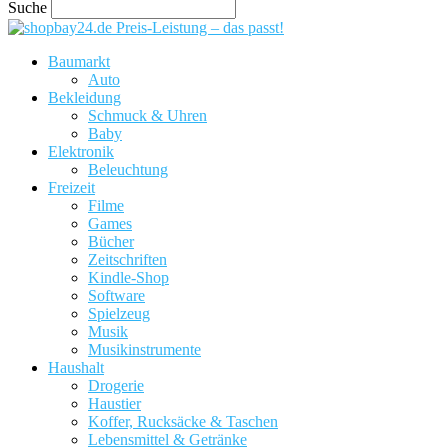
Suche
Preis-Leistung – das passt!
Baumarkt
Auto
Bekleidung
Schmuck & Uhren
Baby
Elektronik
Beleuchtung
Freizeit
Filme
Games
Bücher
Zeitschriften
Kindle-Shop
Software
Spielzeug
Musik
Musikinstrumente
Haushalt
Drogerie
Haustier
Koffer, Rucksäcke & Taschen
Lebensmittel & Getränke