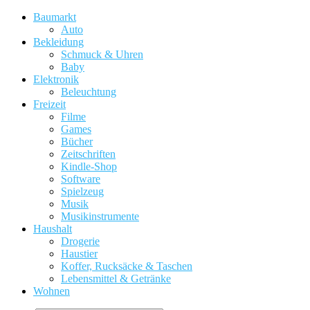
Baumarkt
Auto
Bekleidung
Schmuck & Uhren
Baby
Elektronik
Beleuchtung
Freizeit
Filme
Games
Bücher
Zeitschriften
Kindle-Shop
Software
Spielzeug
Musik
Musikinstrumente
Haushalt
Drogerie
Haustier
Koffer, Rucksäcke & Taschen
Lebensmittel & Getränke
Wohnen