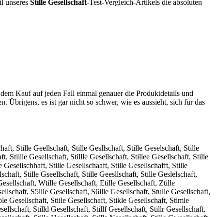
il unseres
Stille Gesellschaft
-Test-Vergleich-Artikels die absoluten
 dem Kauf auf jeden Fall einmal genauer die Produktdetails und
. Übrigens, es ist gar nicht so schwer, wie es aussieht, sich für das
haft, Stille Geellschaft, Stille Gesllschaft, Stille Geselschaft, Stille
t, Stiille Gesellschaft, Stillle Gesellschaft, Stillee Gesellschaft, Stille
e Gesellschhaft, Stille Gesellschaaft, Stille Gesellschafft, Stille
lschaft, Stille Gseellschaft, Stille Geesllschaft, Stille Geslelschaft,
 Gesellschaft, Wtille Gesellschaft, Etille Gesellschaft, Ztille
sellschaft, S5ille Gesellschaft, S6ille Gesellschaft, Stulle Gesellschaft,
ole Gesellschaft, Stiile Gesellschaft, Stikle Gesellschaft, Stimle
ellschaft, Stilld Gesellschaft, Stillf Gesellschaft, Stillr Gesellschaft,