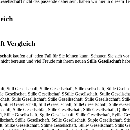
 Gesellschaft
nicht das passende dabei sein, haben wir hier in diesem Te
eich
ft
Vergleich
lschaft
kaufen auf jeden Fall für Sie lohnen kann. Schauen Sie sich vor
nicht bereuen und viel Freude mit ihrem neuen
Stille Gesellschaft
haben
ft, Still Gesellschaft, Stille Gesellschaft, Stille esellschaft, Stille Gsellsc
lle Gesellschat, Stille Gesellschaf, SStille Gesellschaft, Sttille Gesellschaf
haft, Stille Geselllschaft, Stille Gesellsschaft, Stille Gesellscchaft, Still
, Stilel Gesellschaft, Still eGesellschaft, StilleG esellschaft, Stille eGsel
lscahft, Stille Gesellschfat, Stille Gesellschatf, StilleGesellschaft, Qtille
t, Sfille Gesellschaft, Sgille Gesellschaft, Shille Gesellschaft, Syille Ge
llschaft, St8lle Gesellschaft, St9lle Gesellschaft, Stiple Gesellschaft, Sti
t, Stilke Gesellschaft, Stilme Gesellschaft, Stillw Gesellschaft, Stills Ges