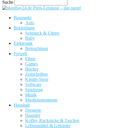
Suche
Preis-Leistung – das passt!
Baumarkt
Auto
Bekleidung
Schmuck & Uhren
Baby
Elektronik
Beleuchtung
Freizeit
Filme
Games
Bücher
Zeitschriften
Kindle-Shop
Software
Spielzeug
Musik
Musikinstrumente
Haushalt
Drogerie
Haustier
Koffer, Rucksäcke & Taschen
Lebensmittel & Getränke