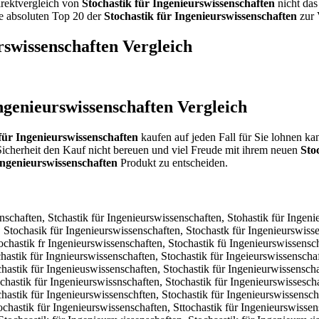
Direktvergleich von
Stochastik für Ingenieurswissenschaften
nicht das
ie absoluten Top 20 der
Stochastik für Ingenieurswissenschaften
zur 
rswissenschaften
Vergleich
Ingenieurswissenschaften
Vergleich
für Ingenieurswissenschaften
kaufen auf jeden Fall für Sie lohnen ka
icherheit den Kauf nicht bereuen und viel Freude mit ihrem neuen
Sto
Ingenieurswissenschaften
Produkt zu entscheiden.
stki für Ingenieurswissenschaften, Stochasti kfür Ingenieurswissenschaften, Stochastikf ür Ingenieurswissenschaften, Stochastik üfr Ingenieurswissenschaften, Stochastik frü Ingenieurswissenschaften, Stochastik fü rIngenieurswissenschaften, Stochastik fürI ngenieurswissenschaften, Stochastik für nIgenieurswissenschaften, Stochastik für Ignenieurswissenschaften, Stochastik für Inegnieurswissenschaften, Stochastik für Ingneieurswissenschaften, Stochastik für Ingeineurswissenschaften, Stochastik für Ingeneiurswissenschaften, Stochastik für Ingeniuerswissenschaften, Stochastik für Ingenieruswissenschaften, Stochastik für Ingenieusrwissenschaften, Stochastik für Ingenieurwsissenschaften, Stochastik für Ingenieursiwssenschaften, Stochastik für Ingenieurswsisenschaften, Stochastik für Ingenieurswisesnschaften, Stochastik für Ingenieurswissneschaften, Stochastik für Ingenieurswissesnchaften, Stochastik für Ingenieurswissencshaften, Stochastik für Ingenieurswissenshcaften, Stochastik für Ingenieurswissenscahften, Stochastik für Ingenieurswissenschfaten, Stochastik für Ingenieurswissenschatfen, Stochastik für Ingenieurswissenschafetn, Stochastik für Ingenieurswissenschaftne, Stochastikfür Ingenieurswissenschaften, Stochastik fürIngenieurswissenschaften, Qtochastik für Ingenieurswissenschaften, Wtochastik für Ingenieurswissenschaften, Etochastik für Ingenieurswissenschaften, Ztochastik für Ingenieurswissenschaften, Xtochastik für Ingenieurswissenschaften, Ctochastik für Ingenieurswissenschaften, Srochastik für Ingenieurswissenschaften, Sfochastik für Ingenieurswissenschaften, Sgochastik für Ingenieurswissenschaften, Shochastik für Ingenieurswissenschaften, Syochastik für Ingenieurswissenschaften, S5ochastik für Ingenieurswissenschaften, S6ochastik für Ingenieurswissenschaften, Stichastik für Ingenieurswissenschaften, Stkchastik für Ingenieurswissenschaften, Stlchastik für Ingenieurswissenschaften, Stpchastik für Ingenieurswissenschaften, St9chastik für Ingenieurswissenschaften, St0chastik für Ingenieurswissenschaften, Sto hastik für Ingenieurswissenschaften, Stoxhastik für Ingenieurswissenschaften, Stoshastik für Ingenieurswissenschaften, Stodhastik für Ingenieurswissenschaften, Stofhastik für Ingenieurswissenschaften, Stovhastik für Ingenieurswissenschaften, Stocbastik für Ingenieurswissenschaften, Stocgastik für Ingenieurswissenschaften, Stoctastik für Ingenieurswissenschaften, Stocyastik für Ingenieurswissenschaften, Stocuastik für Ingenieurswissenschaften, Stocjastik für Ingenieurswissenschaften, Stocmastik für Ingenieurswissenschaften, Stocnastik für Ingenieurswissenschaften, Stochqstik für Ingenieurswissenschaften, Stochwstik für Ingenieurswissenschaften, Stochzstik für Ingenieurswissenschaften, Stochxstik für Ingenieurswissenschaften, Stochaqtik für Ingenieurswissenschaften, Stochawtik für Ingenieurswissenschaften, Stochaetik für Ingenieurswissenschaften, Stochaztik für Ingenieurswissenschaften, Stochaxtik für Ingenieurswissenschaften, Stochactik für Ingenieurswissenschaften, Stochasrik für Ingenieurswissenschaften, Stochasfik für Ingenieurswissenschaften, Stochasgik für Ingenieurswissenschaften, Stochashik für Ingenieurswissenschaften, Stochasyik für Ingenieurswissenschaften, Stochas5ik für Ingenieurswissenschaften, Stochas6ik für Ingenieurswissenschaften, Stochastuk für Ingenieurswissenschaften, Stochastjk für Ingenieurswissensch