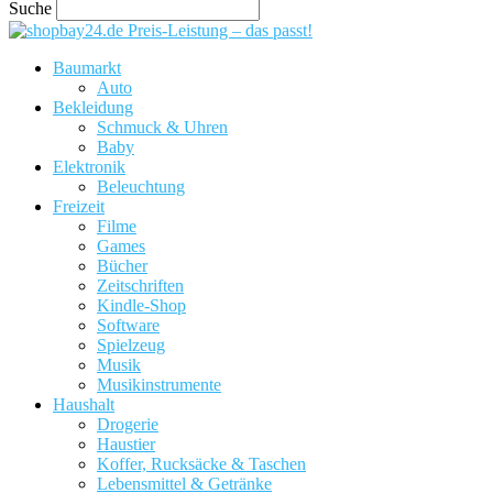
Suche
Preis-Leistung – das passt!
Baumarkt
Auto
Bekleidung
Schmuck & Uhren
Baby
Elektronik
Beleuchtung
Freizeit
Filme
Games
Bücher
Zeitschriften
Kindle-Shop
Software
Spielzeug
Musik
Musikinstrumente
Haushalt
Drogerie
Haustier
Koffer, Rucksäcke & Taschen
Lebensmittel & Getränke