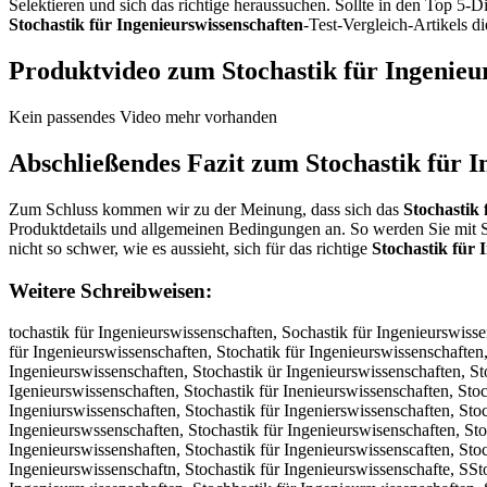
Selektieren und sich das richtige heraussuchen. Sollte in den Top 5-
Stochastik für Ingenieurswissenschaften
-Test-Vergleich-Artikels d
Produktvideo zum
Stochastik für Ingenieu
Kein passendes Video mehr vorhanden
Abschließendes Fazit zum
Stochastik für 
Zum Schluss kommen wir zu der Meinung, dass sich das
Stochastik 
Produktdetails und allgemeinen Bedingungen an. So werden Sie mit S
nicht so schwer, wie es aussieht, sich für das richtige
Stochastik für 
Weitere Schreibweisen:
tochastik für Ingenieurswissenschaften, Sochastik für Ingenieurswissenschaften, Stchastik für Ingenieurswissenschaften, Stohastik für Ingenieurswissenschaften, Stocastik für Ingenieurswissenschaften, Stochstik für Ingenieurswissenschaften, Stochatik für Ingenieurswissenschaften, Stochasik für Ingenieurswissenschaften, Stochastk für Ingenieurswissenschaften, Stochasti für Ingenieurswissenschaften, Stochastik für Ingenieurswissenschaften, Stochastik ür Ingenieurswissenschaften, Stochastik fr Ingenieurswissenschaften, Stochastik fü Ingenieurswissenschaften, Stochastik für ngenieurswissenschaften, Stochastik für Igenieurswissenschaften, Stochastik für Inenieurswissenschaften, Stochastik für Ingnieurswissenschaften, Stochastik für Ingeieurswissenschaften, Stochastik für Ingeneurswissenschaften, Stochastik für Ingeniurswissenschaften, Stochastik für Ingenierswissenschaften, Stochastik für Ingenieuswissenschaften, Stochastik für Ingenieurwissenschaften, Stochastik für Ingenieursissenschaften, Stochastik für Ingenieurswssenschaften, Stochastik für Ingenieurswisenschaften, Stochastik für Ingenieurswissnschaften, Stochastik für Ingenieurswisseschaften, Stochastik für Ingenieurswissenchaften, Stochastik für Ingenieurswissenshaften, Stochastik für Ingenieurswissenscaften, Stochastik für Ingenieurswissenschften, Stochastik für Ingenieurswissenschaten, Stochastik für Ingenieurswissenschafen, Stochastik für Ingenieurswissenschaftn, Stochastik für Ingenieurswissenschafte, SStochastik für Ingenieurswissenschaften, Sttochastik für Ingenieurswissenschaften, Stoochastik für Ingenieurswissenschaften, Stocchastik für Ingenieurswissenschaften, Stochhastik für Ingenieurswissenschaften, Stochaastik für Ingenieurswissenschaften, Stochasstik für Ingenieurswissenschaften, Stochasttik für Ingenieurswissenschaften, Stochastiik für Ingenieurswissenschaften, Stochastikk für Ingenieurswissenschaften, Stochastik ffür Ingenieurswissenschaften, Stochastik füür Ingenieurswissenschaften, Stochastik fürr Ingenieurswissenschaften, Stochastik für IIngenieurswissenschaften, Stochastik für Inngenieurswissenschaften, Stochastik für Inggenieurswissenschaften, Stochastik für Ingeenieurswissenschaften, Stochastik für Ingennieurswissenschaften, Stochastik für Ingeniieurswissenschaften, Stochastik für Ingenieeurswissenschaften, Stochastik für Ingenieuurswissenschaften, Stochastik für Ingenieurrswissenschaften, Stochastik für Ingenieursswissenschaften, Stochastik für Ingenieurswwissenschaften, Stochastik für Ingenieurswiissenschaften, Stochastik für Ingenieurswisssenschaften, Stochastik für Ingenieurswisseenschaften, Stochastik für Ingenieurswissennschaften, Stochastik für Ingenieurswissensschaften, Stochastik für Ingenieurswissenscchaften, Stochastik für Ingenieurswissenschhaften, Stochastik für Ingenieurswissenschaaften, Stochastik für Ingenieurswissenschafften, Stochastik für Ingenieurswissenschaftten, Stochastik für Ingenieurswissenschafteen, Stochastik für Ingenieurswissenschaftenn, tSochastik für Ingenieurswissenschaften, Sotchastik für Ingenieurswissenschaften, Stcohastik für Ingenieurswissenschaften, Stohcastik für Ingenieurswissenschaften, Stocahstik für Ingenieurswissenschaften, Stochsatik für Ingenieurswissenschaften, Stochatsik für Ingenieurswissenschaften, Stochasitk für Ingenieurswissenschaften, Stocha