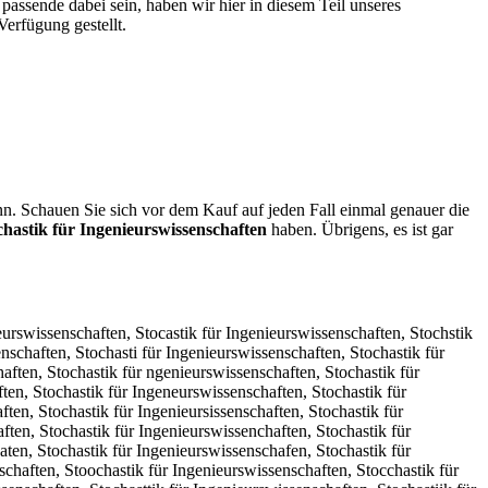
 passende dabei sein, haben wir hier in diesem Teil unseres
Verfügung gestellt.
nn. Schauen Sie sich vor dem Kauf auf jeden Fall einmal genauer die
chastik für Ingenieurswissenschaften
haben. Übrigens, es ist gar
aften, Stochastkk für Ingenieurswissenschaften, Stochastlk für Ingenieurswissenschaften, Stochastok für Ingenieurswissenschaften, Stochast8k für Ingenieurswissenschaften, Stochast9k für Ingenieurswissenschaften, Stochastiu für Ingenieurswissenschaften, Stochastij für Ingenieurswissenschaften, Stochastim für Ingenieurswissenschaften, Stochastil für Ingenieurswissenschaften, Stochastio für Ingenieurswissenschaften, Stochastik cür Ingenieurswissenschaften, Stochastik dür Ingenieurswissenschaften, Stochastik eür Ingenieurswissenschaften, Stochastik rür Ingenieurswissenschaften, Stochastik tür Ingenieurswissenschaften, Stochastik gür Ingenieurswissenschaften, Stochastik bür Ingenieurswissenschaften, Stochastik vür Ingenieurswissenschaften, Stochastik fpr Ingenieurswissenschaften, Stochastik fär Ingenieurswissenschaften, Stochastik för Ingenieurswissenschaften, Stochastik füe Ingenieurswissenschaften, Stochastik füd Ingenieurswissenschaften, Stochastik füf Ingenieurswissenschaften, Stochastik füg Ingenieurswissenschaften, Stochastik füt Ingenieurswissenschaften, Stochastik fü4 Ingenieurswissenschaften, Stochastik fü5 Ingenieurswissenschaften, Stochastik für Ungenieurswissenschaften, Stochastik für Jngenieurswissenschaften, Stochastik für Kngenieurswissenschaften, Stochastik für Lngenieurswissenschaften, Stochastik für Ongenieurswissenschaften, Stochastik für 8ngenieurswissenschaften, Stochastik für 9ngenieurswissenschaften, Stochastik für I genieurswissenschaften, Stochastik für Ibgenieurswissenschaften, Stochastik für Iggenieurswissenschaften, Stochastik für Ihgenieurswissenschaften, Stochastik für Ijgenieurswissenschaften, Stochastik für Imgenieurswissenschaften, Stochastik für Inrenieurswissenschaften, Stochastik für Infenieurswissenschaften, Stochastik für Invenieurswissenschaften, Stochastik für Intenieurswissenschaften, Stochastik für Inbenieurswissenschaften, Stochastik für Inyenieurswissenschaften, Stochastik für Inhenieurswissenschaften, Stochastik für Innenieurswissenschaften, Stochastik für Ingwnieurswissenschaften, Stochastik für Ingsnieurswissenschaften, Stochastik für Ingdnieurswissenschaften, Stochastik für Ingfnieurswissenschaften, Stochastik für Ingrnieurswissenschaften, Stochastik für Ing3nieurswissenschaften, Stochastik für Ing4nieurswissenschaften, Stochastik für Inge ieurswissenschaften, Stochastik für Ingebieurswissenschaften, Stochastik für Ingegieurswissenschaften, Stochastik für Ingehieurswissenschaften, Stochastik für Ingejieurswissenschaften, Stochastik für Ingemieurswissenschaften, Stochastik für Ingenueurswissenschaften, Stochastik für Ingenjeurswissenschaften, Stochastik für Ingenkeurswissenschaften, Stochastik für Ingenleurswissenschaften, Stochastik für Ingenoeurswissenschaften, Stochastik für Ingen8eurswissenschaften, Stochastik für Ingen9eurswissenschaften, Stochastik für Ingeniwurswissenschaften, Stochastik für Ingenisurswissenschaften, Stochastik für Ingenidurswissenschaften, Stochastik für Ingenifurswissenschaften, Stochastik für Ingenirurswissenschaften, Stochastik für Ingeni3urswissenschaften, Stochastik für Ingeni4urswissenschaften, Stochastik für Ingenieyrswissenschaften, Stochastik für Ingeniehrswissenschaften, Stochastik für Ingeniejrswissenschaften, Stochastik für Ingeniekrswissenschaft