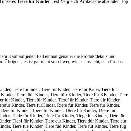
il unseres
Tiere für Kinder
-Test-Vergleich-Artikels die absoluten Top
 dem Kauf auf jeden Fall einmal genauer die Produktdetails und
. Übrigens, es ist gar nicht so schwer, wie es aussieht, sich für das
inder, Tiere für inder, Tiere für Knder, Tiere für Kider, Tiere für
r Kinder, Tiere füür Kinder, Tiere fürr Kinder, Tiere für KKinder, Tiere
er für Kinder, Tier efür Kinder, Tieref ür Kinder, Tiere üfr Kinder,
ierefür Kinder, Tiere fürKinder, Riere für Kinder, Fiere für Kinder,
 Tlere für Kinder, Toere für Kinder, T8ere für Kinder, T9ere für
inder, Tiede für Kinder, Tiefe für Kinder, Tiege für Kinder, Tiete für
Kinder, Tier4 für Kinder, Tiere cür Kinder, Tiere dür Kinder, Tiere eür
Kinder, Tiere füe Kinder, Tiere füd Kinder, Tiere füf Kinder, Tiere füg