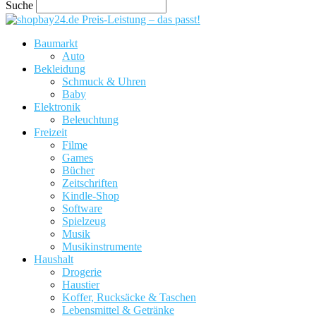
Suche
Preis-Leistung – das passt!
Baumarkt
Auto
Bekleidung
Schmuck & Uhren
Baby
Elektronik
Beleuchtung
Freizeit
Filme
Games
Bücher
Zeitschriften
Kindle-Shop
Software
Spielzeug
Musik
Musikinstrumente
Haushalt
Drogerie
Haustier
Koffer, Rucksäcke & Taschen
Lebensmittel & Getränke