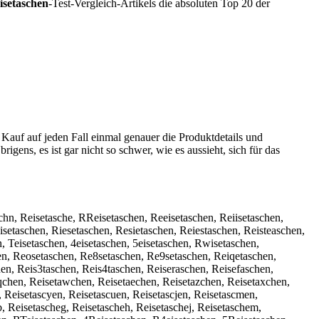
isetaschen
-Test-Vergleich-Artikels die absoluten Top 20 der
 Kauf auf jeden Fall einmal genauer die Produktdetails und
rigens, es ist gar nicht so schwer, wie es aussieht, sich für das
chn, Reisetasche, RReisetaschen, Reeisetaschen, Reiisetaschen,
isetaschen, Riesetaschen, Resietaschen, Reiestaschen, Reisteaschen,
, Teisetaschen, 4eisetaschen, 5eisetaschen, Rwisetaschen,
hen, Reosetaschen, Re8setaschen, Re9setaschen, Reiqetaschen,
en, Reis3taschen, Reis4taschen, Reiseraschen, Reisefaschen,
qchen, Reisetawchen, Reisetaechen, Reisetazchen, Reisetaxchen,
, Reisetascyen, Reisetascuen, Reisetascjen, Reisetascmen,
b, Reisetascheg, Reisetascheh, Reisetaschej, Reisetaschem,