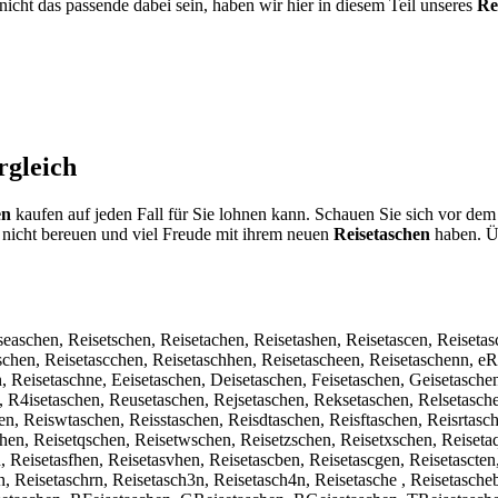
nicht das passende dabei sein, haben wir hier in diesem Teil unseres
Re
gleich
en
kaufen auf jeden Fall für Sie lohnen kann. Schauen Sie sich vor dem
nicht bereuen und viel Freude mit ihrem neuen
Reisetaschen
haben. Üb
seaschen, Reisetschen, Reisetachen, Reisetashen, Reisetascen, Reisetas
schen, Reisetascchen, Reisetaschhen, Reisetascheen, Reisetaschenn, eR
, Reisetaschne, Eeisetaschen, Deisetaschen, Feisetaschen, Geisetaschen
n, R4isetaschen, Reusetaschen, Rejsetaschen, Reksetaschen, Relsetasc
n, Reiswtaschen, Reisstaschen, Reisdtaschen, Reisftaschen, Reisrtasch
en, Reisetqschen, Reisetwschen, Reisetzschen, Reisetxschen, Reiseta
, Reisetasfhen, Reisetasvhen, Reisetascben, Reisetascgen, Reisetascten
, Reisetaschrn, Reisetasch3n, Reisetasch4n, Reisetasche , Reisetasche