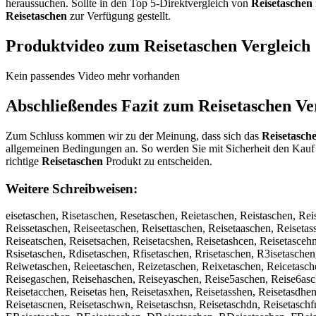
heraussuchen. Sollte in den Top 5-Direktvergleich von
Reisetaschen
Reisetaschen
zur Verfügung gestellt.
Produktvideo zum
Reisetaschen
Vergleich
Kein passendes Video mehr vorhanden
Abschließendes Fazit zum
Reisetaschen
Ver
Zum Schluss kommen wir zu der Meinung, dass sich das
Reisetasch
allgemeinen Bedingungen an. So werden Sie mit Sicherheit den Kauf 
richtige
Reisetaschen
Produkt zu entscheiden.
Weitere Schreibweisen:
eisetaschen, Risetaschen, Resetaschen, Reietaschen, Reistaschen, Rei
Reissetaschen, Reiseetaschen, Reisettaschen, Reisetaaschen, Reisetas
Reiseatschen, Reisetsachen, Reisetacshen, Reisetashcen, Reisetascehn
Rsisetaschen, Rdisetaschen, Rfisetaschen, Rrisetaschen, R3isetasche
Reiwetaschen, Reieetaschen, Reizetaschen, Reixetaschen, Reicetasche
Reisegaschen, Reisehaschen, Reiseyaschen, Reise5aschen, Reise6asch
Reisetacchen, Reisetas hen, Reisetasxhen, Reisetasshen, Reisetasdhen
Reisetascnen, Reisetaschwn, Reisetaschsn, Reisetaschdn, Reisetaschfn