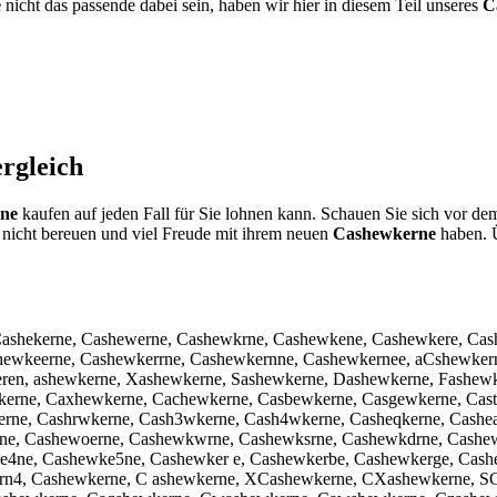
e
nicht das passende dabei sein, haben wir hier in diesem Teil unseres
C
rgleich
ne
kaufen auf jeden Fall für Sie lohnen kann. Schauen Sie sich vor de
nicht bereuen und viel Freude mit ihrem neuen
Cashewkerne
haben. Ü
Cashekerne, Cashewerne, Cashewkrne, Cashewkene, Cashewkere, Ca
ewkeerne, Cashewkerrne, Cashewkernne, Cashewkernee, aCshewkern
ren, ashewkerne, Xashewkerne, Sashewkerne, Dashewkerne, Fashew
rne, Caxhewkerne, Cachewkerne, Casbewkerne, Casgewkerne, Cast
ne, Cashrwkerne, Cash3wkerne, Cash4wkerne, Casheqkerne, Casheak
rne, Cashewoerne, Cashewkwrne, Cashewksrne, Cashewkdrne, Cashe
4ne, Cashewke5ne, Cashewker e, Cashewkerbe, Cashewkerge, Cash
ern4, Cashewkerne, C ashewkerne, XCashewkerne, CXashewkerne, 