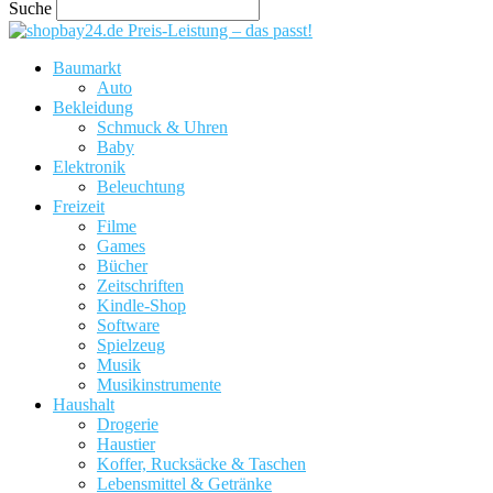
Suche
Preis-Leistung – das passt!
Baumarkt
Auto
Bekleidung
Schmuck & Uhren
Baby
Elektronik
Beleuchtung
Freizeit
Filme
Games
Bücher
Zeitschriften
Kindle-Shop
Software
Spielzeug
Musik
Musikinstrumente
Haushalt
Drogerie
Haustier
Koffer, Rucksäcke & Taschen
Lebensmittel & Getränke