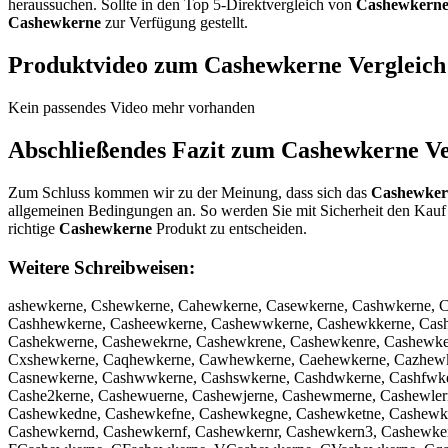
heraussuchen. Sollte in den Top 5-Direktvergleich von
Cashewkern
Cashewkerne
zur Verfügung gestellt.
Produktvideo zum
Cashewkerne
Vergleich
Kein passendes Video mehr vorhanden
Abschließendes Fazit zum
Cashewkerne
Ve
Zum Schluss kommen wir zu der Meinung, dass sich das
Cashewker
allgemeinen Bedingungen an. So werden Sie mit Sicherheit den Kauf 
richtige
Cashewkerne
Produkt zu entscheiden.
Weitere Schreibweisen:
ashewkerne, Cshewkerne, Cahewkerne, Casewkerne, Cashwkerne, 
Cashhewkerne, Casheewkerne, Cashewwkerne, Cashewkkerne, Cash
Cashekwerne, Cashewekrne, Cashewkrene, Cashewkenre, Cashewke
Cxshewkerne, Caqhewkerne, Cawhewkerne, Caehewkerne, Cazhewke
Casnewkerne, Cashwwkerne, Cashswkerne, Cashdwkerne, Cashfwker
Cashe2kerne, Cashewuerne, Cashewjerne, Cashewmerne, Cashewle
Cashewkedne, Cashewkefne, Cashewkegne, Cashewketne, Cashewke
Cashewkernd, Cashewkernf, Cashewkernr, Cashewkern3, Cashewk