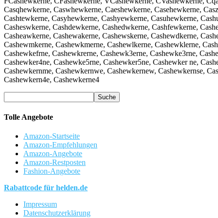
FCashewkerne, CFashewkerne, VCashewkerne, CVashewkerne, Cqa
Casqhewkerne, Caswhewkerne, Caeshewkerne, Casehewkerne, Casz
Cashtewkerne, Casyhewkerne, Cashyewkerne, Casuhewkerne, Cash
Casheswkerne, Cashdewkerne, Cashedwkerne, Cashfewkerne, Cash
Casheawkerne, Cashewakerne, Cashewskerne, Cashewdkerne, Cash
Cashewmkerne, Cashewkmerne, Cashewlkerne, Cashewklerne, Cash
Cashewkefrne, Cashewkrerne, Cashewk3erne, Cashewke3rne, Cashe
Cashewker4ne, Cashewke5rne, Cashewker5ne, Cashewker ne, Cash
Cashewkernme, Cashewkernwe, Cashewkernew, Cashewkernse, Cash
Cashewkern4e, Cashewkerne4
Tolle Angebote
Amazon-Startseite
Amazon-Empfehlungen
Amazon-Angebote
Amazon-Restposten
Fashion-Angebote
Rabattcode für helden.de
Impressum
Datenschutzerklärung