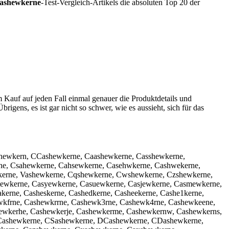
ashewkerne
-Test-Vergleich-Artikels die absoluten Top 20 der
m Kauf auf jeden Fall einmal genauer die Produktdetails und
brigens, es ist gar nicht so schwer, wie es aussieht, sich für das
shewkern, CCashewkerne, Caashewkerne, Casshewkerne,
e, Csahewkerne, Cahsewkerne, Casehwkerne, Cashwekerne,
kerne, Vashewkerne, Cqshewkerne, Cwshewkerne, Czshewkerne,
ewkerne, Casyewkerne, Casuewkerne, Casjewkerne, Casmewkerne,
erne, Casheskerne, Cashedkerne, Casheekerne, Cashe1kerne,
wkfrne, Cashewkrrne, Cashewk3rne, Cashewk4rne, Cashewkeene,
ewkerhe, Cashewkerje, Cashewkerme, Cashewkernw, Cashewkerns,
SCashewkerne, CSashewkerne, DCashewkerne, CDashewkerne,