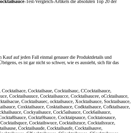
ocktailsauce
-Test-Vergleich-Artikels die absoluten Top 20 der
m Kauf auf jeden Fall einmal genauer die Produktdetails und
brigens, es ist gar nicht so schwer, wie es aussieht, sich für das
, Cocktailsace, Cocktailsaue, Cocktailsauc, CCocktailsauce,
auce, Cocktailsauuce, Cocktailsaucce, Cocktailsaucee, oCcktailsauce,
tailsacue, Cocktailsauec, ocktailsauce, Xocktailsauce, Socktailsauce,
tailsauce, Coxktailsauce, Cosktailsauce, Codktailsauce, Cofktailsauce,
ockhailsauce, Cockyailsauce, Cock5ailsauce, Cock6ailsauce,
 Cockta8lsauce, Cockta9lsauce, Cocktaipsauce, Cocktaiosauce,
Cocktailsquce, Cocktailswuce, Cocktailszuce, Cocktailsxuce,
tailsause, Cocktailsaude, Cocktailsaufe, Cocktailsauve,