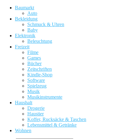
Baumarkt
Auto
Bekleidung
Schmuck & Uhren
Baby
Elektronik
Beleuchtung
Freizeit
Filme
Games
Bücher
Zeitschriften
Kindle-Shop
Software
Spielzeug
Musik
Musikinstrumente
Haushalt
Drogerie
Haustier
Koffer, Rucksäcke & Taschen
Lebensmittel & Getränke
Wohnen