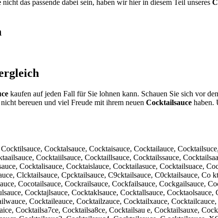
e
nicht das passende dabei sein, haben wir hier in diesem Teil unseres
C
h
rgleich
uce
kaufen auf jeden Fall für Sie lohnen kann. Schauen Sie sich vor de
nicht bereuen und viel Freude mit ihrem neuen
Cocktailsauce
haben. Ü
, Cocktilsauce, Cocktalsauce, Cocktaisauce, Cocktailauce, Cocktailsuce
taailsauce, Cocktaiilsauce, Cocktaillsauce, Cocktailssauce, Cocktailsa
sauce, Cocktalisauce, Cocktaislauce, Cocktailasuce, Cocktailsuace, Cock
auce, Clcktailsauce, Cpcktailsauce, C9cktailsauce, C0cktailsauce, Co k
lsauce, Cocotailsauce, Cockrailsauce, Cockfailsauce, Cockgailsauce, C
ulsauce, Cocktajlsauce, Cocktaklsauce, Cocktallsauce, Cocktaolsauce,
ilwauce, Cocktaileauce, Cocktailzauce, Cocktailxauce, Cocktailcauce, 
aice, Cocktailsa7ce, Cocktailsa8ce, Cocktailsau e, Cocktailsauxe, Cock