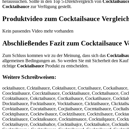
heraussuchen. Sollte in den Top 5-Direktvergleich von
Cocktailsauc
Cocktailsauce
zur Verfügung gestellt.
Produktvideo zum
Cocktailsauce
Vergleic
Kein passendes Video mehr vorhanden
Abschließendes Fazit zum
Cocktailsauce
Ve
Zum Schluss kommen wir zu der Meinung, dass sich das
Cocktailsa
allgemeinen Bedingungen an. So werden Sie mit Sicherheit den Kauf 
richtige
Cocktailsauce
Produkt zu entscheiden.
Weitere Schreibweisen:
ocktailsauce, Ccktailsauce, Coktailsauce, Coctailsauce, Cockailsauce
Coocktailsauce, Coccktailsauce, Cockktailsauce, Cockttailsauce, Cock
Ccoktailsauce, Cokctailsauce, Coctkailsauce, Cockatilsauce, Cocktial
Docktailsauce, Focktailsauce, Vocktailsauce, Cicktailsauce, Ckcktails
Covktailsauce, Cocutailsauce, Cocjtailsauce, Cocmtailsauce, Cocltai
Cocktqilsauce, Cocktwilsauce, Cocktzilsauce, Cocktxilsauce, Cockta
Cocktaiisauce, Cocktaiksauce, Cocktaimsauce, Cocktailqauce, Cockta
Cocktailsayce, Cocktailsahce, Cocktailsajce, Cocktailsakce, Cocktails