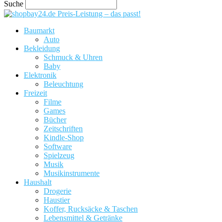
Suche
Preis-Leistung – das passt!
Baumarkt
Auto
Bekleidung
Schmuck & Uhren
Baby
Elektronik
Beleuchtung
Freizeit
Filme
Games
Bücher
Zeitschriften
Kindle-Shop
Software
Spielzeug
Musik
Musikinstrumente
Haushalt
Drogerie
Haustier
Koffer, Rucksäcke & Taschen
Lebensmittel & Getränke