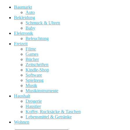
Baumarkt
Auto
Bekleidung
Schmuck & Uhren
Baby
Elektronik
Beleuchtung
Freizeit
Filme
Games
Bücher
Zeitschriften
Kindle-Shop
Software
Spielzeug
Musik
Musikinstrumente
Haushalt
Drogerie
Haustier
Koffer, Rucksäcke & Taschen
Lebensmittel & Getränke
Wohnen