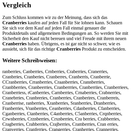
Vergleich
Zum Schluss kommen wir zu der Meinung, dass sich das
Cranberries
kaufen auf jeden Fall für Sie lohnen kann. Schauen
Sie sich vor dem Kauf auf jeden Fall einmal genauer die
Produktdetails und allgemeinen Bedingungen an. So werden Sie mit
Sicherheit den Kauf nicht bereuen und viel Freude mit ihrem neuen
Cranberries
haben. Übrigens, es ist gar nicht so schwer, wie es
aussieht, sich für das richtige
Cranberries
Produkt zu entscheiden.
Weitere Schreibweisen:
ranberries, Canberries, Crnberries, Craberries, Cranerries,
Cranbrries, Cranberies, Cranberres, Cranberris, Cranberrie,
CCranberries, Crranberries, Craanberries, Crannberries,
Cranbberries, Cranbeerries, Cranberrries, Cranberriies, Cranberriees,
Cranberriess, rCanberries, Carnberries, Crnaberries, Crabnerries,
Cranebrries, Cranbreries, Cranberries, Cranberires, Cranberreis,
Cranberrise, ranberries, Xranberries, Sranberries, Dranberries,
Franberries, Vranberries, Ceanberries, Cdanberries, Cfanberries,
Cganberries, Ctanberries, C4anberries, C5anberries, Crqnberries,
Crwnberries, Crznberries, Crxnberries, Cra berries, Crabberries,
Cragberries, Crahberries, Crajberries, Cramberries, Cran erries,
Cranverries, Cranferries, Crangerries, Cranherries, Crannerries,