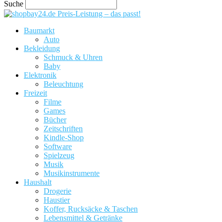
Suche
Preis-Leistung – das passt!
Baumarkt
Auto
Bekleidung
Schmuck & Uhren
Baby
Elektronik
Beleuchtung
Freizeit
Filme
Games
Bücher
Zeitschriften
Kindle-Shop
Software
Spielzeug
Musik
Musikinstrumente
Haushalt
Drogerie
Haustier
Koffer, Rucksäcke & Taschen
Lebensmittel & Getränke