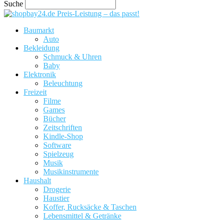
Suche
Preis-Leistung – das passt!
Baumarkt
Auto
Bekleidung
Schmuck & Uhren
Baby
Elektronik
Beleuchtung
Freizeit
Filme
Games
Bücher
Zeitschriften
Kindle-Shop
Software
Spielzeug
Musik
Musikinstrumente
Haushalt
Drogerie
Haustier
Koffer, Rucksäcke & Taschen
Lebensmittel & Getränke