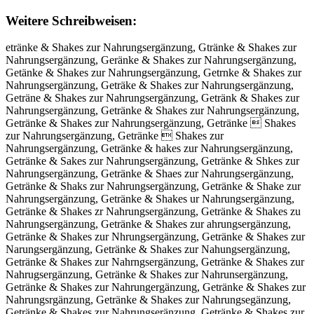
Weitere Schreibweisen:
etränke & Shakes zur Nahrungsergänzung, Gtränke & Shakes zur Nahrungsergänzung, Geränke & Shakes zur Nahrungsergänzung, Getänke & Shakes zur Nahrungsergänzung, Getrnke & Shakes zur Nahrungsergänzung, Geträke & Shakes zur Nahrungsergänzung, Geträne & Shakes zur Nahrungsergänzung, Getränk & Shakes zur Nahrungsergänzung, Getränke & Shakes zur Nahrungsergänzung, Getränke & Shakes zur Nahrungsergänzung, Getränke  Shakes zur Nahrungsergänzung, Getränke  Shakes zur Nahrungsergänzung, Getränke & hakes zur Nahrungsergänzung, Getränke & Sakes zur Nahrungsergänzung, Getränke & Shkes zur Nahrungsergänzung, Getränke & Shaes zur Nahrungsergänzung, Getränke & Shaks zur Nahrungsergänzung, Getränke & Shake zur Nahrungsergänzung, Getränke & Shakes ur Nahrungsergänzung, Getränke & Shakes zr Nahrungsergänzung, Getränke & Shakes zu Nahrungsergänzung, Getränke & Shakes zur ahrungsergänzung, Getränke & Shakes zur Nhrungsergänzung, Getränke & Shakes zur Narungsergänzung, Getränke & Shakes zur Nahungsergänzung, Getränke & Shakes zur Nahrngsergänzung, Getränke & Shakes zur Nahrugsergänzung, Getränke & Shakes zur Nahrunsergänzung, Getränke & Shakes zur Nahrungergänzung, Getränke & Shakes zur Nahrungsrgänzung, Getränke & Shakes zur Nahrungsegänzung, Getränke & Shakes zur Nahrungseränzung, Getränke & Shakes zur Nahrungsergnzung, Getränke & Shakes zur Nahrungsergäzung, Getränke & Shakes zur Nahrungsergänung, Getränke & Shakes zur Nahrungsergänzng, Getränke & Shakes zur Nahrungsergänzug, Getränke & Shakes zur Nahrungsergänzun, GGetränke & Shakes zur Nahrungsergänzung, Geetränke & Shakes zur Nahrungsergänzung, Gettränke & Shakes zur Nahrungsergänzung, Getrränke & Shakes zur Nahrungsergänzung, Geträänke & Shakes zur Nahrungsergänzung, Getrännke & Shakes zur Nahrungsergänzung, Getränkke & Shakes zur Nahrungsergänzung, Getränkee & Shakes zur Nahrungsergänzung, Getränke & Shakes zur Nahrungsergänzung, Getränke Œ Shakes zur Nahrungsergänzung, Getränke Ƅ Shakes zur Nahrungsergänzung, Getränke & SShakes zur Nahrungsergänzung, Getränke & Shhakes zur Nahrungsergänzung, Getränke & Shaakes zur Nahrungsergänzung, Getränke & Shakkes zur Nahrungsergänzung, Getränke & Shakees zur Nahrungsergänzung, Getränke & Shakess zur Nahrungsergänzung, Getränke & Shakes zzur Nahrungsergänzung, Getränke & Shakes zuur Nahrungsergänzung, Getränke & Shakes zurr Nahrungsergänzung, Getränke & Shakes zur NNahrungsergänzung, Getränke & Shakes zur Naahrungsergänzung, Getränke & Shakes zur Nahhrungsergänzung, Getränke & Shakes zur Nahrrungsergänzung, Getränke & Shakes zur Nahruungsergänzung, Getränke & Shakes zur Nahrunngsergänzung, Getränke & Shakes zur Nahrunggsergänzung, Getränke & Shakes zur Nahrungssergänzung, Getränke & Shakes zur Nahrungseergänzung, Getränke & Shakes zur Nahrungserrgänzung, Getränke & Shakes zur Nahrungserggänzung, Getränke & Shakes zur Nahrungsergäänzung, Getränke & Shakes zur Nahrungsergännzung, Getränke & Shakes zur Nahrungsergänzzung, Getränke & Shakes zur Nahrungsergänzuung, Getränke & Shakes zur Nahrungsergänzunng, Getränke & Shakes zur Nahrungsergänzungg, eGtränke & Shakes zur Nahrungsergänzung, Gteränke & Shakes zur Nahrungsergänzung, Gertänke & Shakes zur Nahrungsergänzung, Getärnke & Shakes zur Nahrungsergänzung, Getrnäke & Shakes zur Nahrungsergänzung, Geträkne & Shakes zur Nahrungsergänzung, Getränek & Shakes zur Nahrungsergänzung, Getränk e& Shakes zur Nahrungsergänzung, Getränke&# 038; Shakes zur Nahrungsergänzung, Getränke Ĵ Shakes zur Nahrungsergänzung, Getränke S Shakes zur Nahrungsergänzung, Getränke 8 Shakes zur Nahrungsergänzung, Getränke &S hakes zur Nahrungsergänzung, Getränke & hSakes zur Nahrungsergänzung, Getränke & Sahkes zur Nahrungsergänzung, Getränke & Shkaes zur Nahrungsergänzung, Getränke & Shaeks zur Nahrungsergänzung, Getränke & Shakse zur Nahrungsergänzung, Getränke & Shake szur Nahrungsergänzung, Getränke & Shakesz ur Nahrungsergänzung, Getränke & Shakes uzr Nahrungsergänzung, Getränke & Shakes zru Nahrungsergänzung, Getränke & Shakes zu rNahrungsergänzung, Getränke & Shakes zurN ahrungsergänzung, Getränke & Shakes zur aNhrungsergänzung, Getränke & Shakes zur Nharungsergänzung, Getränke & Shakes zur Narhungsergänzung, Getränke & Shakes zur Nahurngsergänzung, Getränke & Shakes zur Nahrnugsergänzung, Getränke & Shakes zur Nahrugnsergänzung, Getränke & Shakes zur Nahrunsgergänzung, Getränke & Shakes zur Nahrungesrgänzung, Getränke & Shakes zur Nahrungsregänzung, Getränke & Shakes zur Nahrungsegränzung, Getränke & Shakes zur Nahrungserägnzung, Getränke & Shakes zur Nahrungsergnäzung, Getränke & Shakes zur Nahrungsergäznung, Getränke & Shakes zur Nahrungsergänuzng, Getränke & Shakes zur Nahrungsergänznug, Getränke & Shakes zur Nahrungsergänzugn, Getränke& Shakes zur Nahrungsergänzung, Getränke &Shakes zur Nahrungsergänzung, Getränke & Shakeszur Nahrungsergänzung, Getränke & Shakes zurNahrungsergänzung, Retränke & Shakes zur Nahrungsergänzung, Fetränke & Shakes zur Nahrungsergänzung, Vetränke & Shakes zur Nahrungsergänzung, Tetränke & Shakes zur Nahrungsergänzung, Betränke & Shakes zur Nahrungsergänzung, Yetränke & Shakes zur Nahrungsergänzung, Hetränke & Shakes zur Nahrungsergänzung, Netränke & Shakes zur Nahrungsergänzung, Gwtränke & Shakes zur Nahrungsergänzung, Gstränke & Shakes zur Nahrungsergänzung, Gdtränke & Shakes zur Nahrungsergänzung, Gftränke & Shakes zur Nahrungsergänzung, Grtränke & Shakes zur Nahrungsergänzung, G3tränke & Shakes zur Nahrungsergänzung, G4tränke & Shakes zur Nahrungsergänzung, Gerränke & Shakes zur Nahrungsergänzung, Gefränke & Shakes zur Nahrungsergänzung, Gegränke & Shakes zur Nahrungsergänzung, Gehränke & Shakes zur Nahrungsergänzung, Geyränke & Shakes zur Nahrungsergänzung, Ge5ränke & Shakes zur Nahrungsergänzung, Ge6ränke & Shakes zur Nahrungsergänzung, Geteänke & Shakes zur Nahrungsergänzung, Getdänke & Shakes zur Nahrungsergänzung, Getfänke & Shakes zur Nahrungsergänzung, Getgänke & Shakes zur Nahrungsergänzung, Gettänke & Shakes zur Nahrungsergänzung, Get4änke & Shakes zur Nahrungsergänzung, Get5änke & Shakes zur Nahrungsergänzung, Getrönke & Shakes zur Nahrungsergänzung, Getrpnke & Shakes zur Nahrungsergänzung, Getrünke & Shakes zur Nahrungsergänzung, Geträ ke & Shakes zur Nahrungsergänzung, Geträbke & Shakes zur Nahrungsergänzung, Geträgke & Shakes zur Nahrungsergänzung, Geträhke & Shakes zur Nahrungsergänzung, Geträjke & Shakes zur Nahrungsergänzung, Geträmke & Shakes zur Nahrungsergänzung, Getränue & Shakes zur Nahrungsergänzung, Getränje & Shakes zur Nahrungsergänzung, Getränme & Shakes zur Nahrungsergänzung, Getränle & Shakes zur Nahrungsergänzung, Getränoe & Shakes zur Nahrungsergänzung, Getränkw & Shakes zur Nahrungsergänzung, Getränks & Shakes zur Nahrungsergänzung, Getränkd & Shakes zur Nahrungsergänzung, Getränkf & Shakes zur Nahrungsergänzung, Getränkr & Shakes zur Nahrungsergänzung, Getränk3 & Shakes zur Nahrungsergänzung, Getränk4 & Shakes zur Nahrungsergänzung, Getränke &#o38; Shakes zur Nahrungsergänzung, Getränke &#p38; Shakes zur Nahrungsergänzung, Getränke �w8; Shakes zur Nahrungsergänzung, Getränke �e8; Shakes zur Nahrungsergänzung, Getränke �r8; Shakes zur Nahrungsergänzung, Getränke u; Shakes zur Nahrungsergänzung, Getränke i; Shakes zur Nahrungsergänzung, Getränke o; Shakes zur Nahrungsergänzung, Getränke & Qhakes zur Nahrungsergänzung, Getränke & Whakes zur Nahrungsergänzung, Getränke & Ehakes zur Nahrungsergänzung, Getränke & Zhakes zur Nahrungsergänzung, Getränke & Xhakes zur Nahrungsergänzung, Getränke & Chakes zur Nahrungsergänzung, Getränke & Sbakes zur Nahrungsergänzung, Getränke & Sgakes zur Nahrungsergänzung, Getränke & Stakes zur Nahrungsergänzung, Getränke & Syakes zur Nahrungsergänzung, Getränke & Suakes zur Nahrungsergänzung, Getränke & Sjakes zur Nahrungsergänzung, Getränke & Smakes zur Nahrungsergänzung, Getränke & Snakes zur Nahrungsergänzung, Getränke & Shqkes zur Nahrungsergänzung, Getränke & Shwkes zur Nahrungsergänzung, Getränke & Shzkes zur Nahrungsergänzung, Getränke & Shxkes zur Nahrungsergänzung, Getränke & Shaues zur Nahrungsergänzung, Getränke & Shajes zur Nahrungsergänzung, Getränke & Shames zur Nahrungsergänzung, Getränke & Shales zur Nahrungsergänzung, Getränke & Shaoes zur Nahrungsergänzung, Getränke & Shakws zur Nahrungsergänzung, Getränke & Shakss zur Nahrungsergänzung, Getränke & Shakds zur Nahrungsergänzung, Getränke & Shakfs zur Nahrungsergänzung, Getränke & Shakrs zur Nahrungsergänzung, Getränke & Shak3s zur Nahrungsergänzung, Getränke & Shak4s zur Nahrungsergänzung, Getränke & Shakeq zur Nahrungsergänzung, Getränke & Shakew zur Nahrungsergänzung, Getränke & Shakee zur Nahrungsergänzung, Getränke & Shakez zur Nahrungsergänzung, Getränke & Shakex zur Nahrungsergänzung, Getränke & Shakec zur Nahrungsergänzung, Getränke & Shakes xur Nahrungsergänzung, Getränke & Shakes sur Nahrungsergänzung, Getränke & Shakes aur Nahrungsergänzung, Getränke & Shakes zyr Nahrungsergänzung, Getränke & Shakes zhr Nahrungsergänzung, Getränke & Shakes zjr Nahrungsergänzung, Getränke & Shakes zkr Nahrungsergänzung, Getränke & Shakes zir Nahrungsergänzung, Getränke & Shakes z7r Nahrungsergänzung, Getränke & Shakes z8r Nahrungsergänzung, Getränke & Shakes zue Nahrungsergänzung, Getränke & Shakes zud Nahrungsergänzung, Getränke & Shakes zuf Nahrungsergänzung, Getränke & Shakes zug Nahrungsergänzung, Getränke & Shakes zut Nahrungsergänzung, Getränke & Shakes zu4 Nahrungsergänzung, Getränke & Shakes zu5 Nahrungsergänzung, Getränke & Shakes zur ahrungsergänzung, Getränke & Shakes zur Bahrungsergänzung, Getränke & Shakes zur Gahrungsergänzung, Getränke & Shakes zur Hahrungsergänzung, Getränke & Shakes zur Jahrungsergänzung, Getränke & Shakes zur Mahrungsergänzung, Getränke & Shakes zur Nqhrungsergänzung, Getränke & Shakes zur Nwhrungsergänzung, Getränke & Shakes zur Nzhrungsergänzung, Getränke & Shakes zur Nxhrungsergänzung, Getränke & Shakes zur Nabrungsergänzung, Getränke & Shakes zur Nagrungsergänzung, Getränke & Shakes zur Natrungsergänzung, Getränke