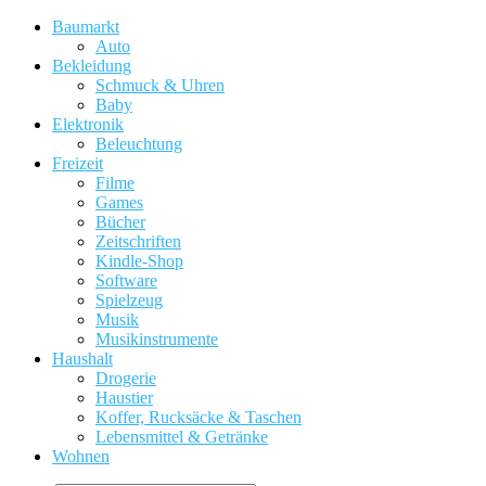
Baumarkt
Auto
Bekleidung
Schmuck & Uhren
Baby
Elektronik
Beleuchtung
Freizeit
Filme
Games
Bücher
Zeitschriften
Kindle-Shop
Software
Spielzeug
Musik
Musikinstrumente
Haushalt
Drogerie
Haustier
Koffer, Rucksäcke & Taschen
Lebensmittel & Getränke
Wohnen