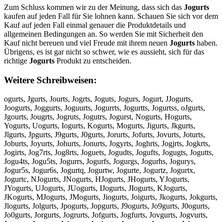
Zum Schluss kommen wir zu der Meinung, dass sich das
Jogurts
kaufen auf jeden Fall für Sie lohnen kann. Schauen Sie sich vor dem
Kauf auf jeden Fall einmal genauer die Produktdetails und
allgemeinen Bedingungen an. So werden Sie mit Sicherheit den
Kauf nicht bereuen und viel Freude mit ihrem neuen
Jogurts
haben.
Übrigens, es ist gar nicht so schwer, wie es aussieht, sich für das
richtige
Jogurts
Produkt zu entscheiden.
Weitere Schreibweisen:
ogurts, Jgurts, Jourts, Jogrts, Joguts, Jogurs, Jogurt, JJogurts,
Joogurts, Joggurts, Joguurts, Jogurrts, Jogurtts, Jogurtss, oJgurts,
Jgourts, Jougrts, Jogruts, Jogutrs, Jogurst, Nogurts, Hogurts,
Yogurts, Uogurts, Iogurts, Kogurts, Mogurts, Jigurts, Jkgurts,
Jlgurts, Jpgurts, J9gurts, J0gurts, Jorurts, Jofurts, Jovurts, Joturts,
Joburts, Joyurts, Johurts, Jonurts, Jogyrts, Joghrts, Jogjrts, Jogkrts,
Jogirts, Jog7rts, Jog8rts, Joguets, Jogudts, Jogufts, Jogugts, Jogutts,
Jogu4ts, Jogu5ts, Jogurrs, Jogurfs, Jogurgs, Jogurhs, Jogurys,
Jogur5s, Jogur6s, Jogurtq, Jogurtw, Jogurte, Jogurtz, Jogurtx,
Jogurtc, NJogurts, JNogurts, HJogurts, JHogurts, YJogurts,
JYogurts, UJogurts, JUogurts, IJogurts, JIogurts, KJogurts,
JKogurts, MJogurts, JMogurts, Jiogurts, Joigurts, Jkogurts, Jokgurts,
Jlogurts, Jolgurts, Jpogurts, Jopgurts, J9ogurts, Jo9gurts, J0ogurts,
Jo0gurts, Jorgurts, Jogrurts, Jofgurts, Jogfurts, Jovgurts, Jogvurts,