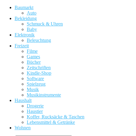
Baumarkt
Auto
Bekleidung
Schmuck & Uhren
Baby
Elektronik
Beleuchtung
Freizeit
Filme
Games
Bücher
Zeitschriften
Kindle-Shop
Software
Spielzeug
Musik
Musikinstrumente
Haushalt
Drogerie
Haustier
Koffer, Rucksäcke & Taschen
Lebensmittel & Getränke
Wohnen