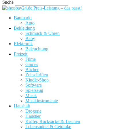
Suche
Preis-Leistung – das passt!
Baumarkt
Auto
Bekleidung
Schmuck & Uhren
Baby
Elektronik
Beleuchtung
Freizeit
Filme
Games
Bücher
Zeitschriften
Kindle-Shop
Software
Spielzeug
Musik
Musikinstrumente
Haushalt
Drogerie
Haustier
Koffer, Rucksäcke & Taschen
Lebensmittel & Getränke