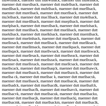
muwellsack, maenner dutt muewllsack, maenner dutt musellsack,
maenner dutt muesllsack, maenner dutt mudellsack, maenner dutt
muedllsack, maenner dutt mufellsack, maenner dutt muefllsack,
maenner dutt murellsack, maenner dutt muerllsack, maenner dutt
mu3ellsack, maenner dutt mue3llsack, maenner dutt mu4ellsack,
maenner dutt mue4llsack, maenner dutt muepllsack, maenner dutt
muelplsack, maenner dutt mueollsack, maenner dutt muelolsack,
maenner dutt mueillsack, maenner dutt muelilsack, maenner dutt
muekllsack, maenner dutt muelklsack, maenner dutt muemllsack,
maenner dutt muelmlsack, maenner dutt muellpsack, maenner dutt
muellosack, maenner dutt muellisack, maenner dutt muellksack,
maenner dutt muellmsack, maenner dutt muellqsack, maenner dutt
muellsqack, maenner dutt muellwsack, maenner dutt muellswack,
maenner dutt muellesack, maenner dutt muellseack, maenner dutt
muellzsack, maenner dutt muellszack, maenner dutt muellxsack,
maenner dutt muellsxack, maenner dutt muellcsack, maenner dutt
muellscack, maenner dutt muellsaqck, maenner dutt muellsawck,
maenner dutt muellsazck, maenner dutt muellsaxck, maenner dutt
muellsa ck, maenner dutt muellsac k, maenner dutt muellsacxk,
maenner dutt muellsasck, maenner dutt muellsacsk, maenner dutt
muellsadck, maenner dutt muellsacdk, maenner dutt muellsafck,
maenner dutt muellsacfk, maenner dutt muellsavck, maenner dutt
muellsacvk, maenner dutt muellsacuk, maenner dutt muellsacku,
maenner dutt muellsacjk, maenner dutt muellsackj, maenner dutt
muellsacmk, maenner dutt muellsackm, maenner dutt muellsaclk,