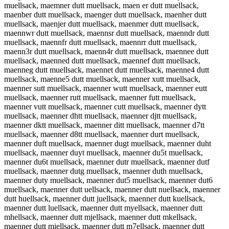
muellsack, maemner dutt muellsack, maen er dutt muellsack,
maenber dutt muellsack, maenger dutt muellsack, maenher dutt
muellsack, maenjer dutt muellsack, maenmer dutt muellsack,
maennwr dutt muellsack, maennsr dutt muellsack, maenndr dutt
muellsack, maennfr dutt muellsack, maennrr dutt muellsack,
maenn3r dutt muellsack, maenn4r dutt muellsack, maennee dutt
muellsack, maenned dutt muellsack, maennef dutt muellsack,
maenneg dutt muellsack, maennet dutt muellsack, maenne4 dutt
muellsack, maenne5 dutt muellsack, maenner xutt muellsack,
maenner sutt muellsack, maenner wutt muellsack, maenner eutt
muellsack, maenner rutt muellsack, maenner futt muellsack,
maenner vutt muellsack, maenner cutt muellsack, maenner dytt
muellsack, maenner dhtt muellsack, maenner djtt muellsack,
maenner dktt muellsack, maenner ditt muellsack, maenner d7tt
muellsack, maenner d8tt muellsack, maenner durt muellsack,
maenner duft muellsack, maenner dugt muellsack, maenner duht
muellsack, maenner duyt muellsack, maenner du5t muellsack,
maenner du6t muellsack, maenner dutr muellsack, maenner dutf
muellsack, maenner dutg muellsack, maenner duth muellsack,
maenner duty muellsack, maenner dut5 muellsack, maenner dut6
muellsack, maenner dutt uellsack, maenner dutt nuellsack, maenner
dutt huellsack, maenner dutt juellsack, maenner dutt kuellsack,
maenner dutt luellsack, maenner dutt myellsack, maenner dutt
mhellsack, maenner dutt mjellsack, maenner dutt mkellsack,
maenner dutt miellsack, maenner dutt m7ellsack, maenner dutt