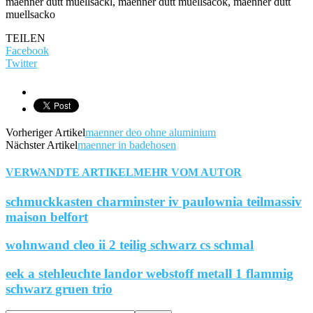
maenner dutt muellsackl, maenner dutt muellsacok, maenner dutt
muellsacko
TEILEN
Facebook
Twitter
Vorheriger Artikel
maenner deo ohne aluminium
Nächster Artikel
maenner in badehosen
VERWANDTE ARTIKEL
MEHR VOM AUTOR
schmuckkasten charminster iv paulownia teilmassiv
maison belfort
wohnwand cleo ii 2 teilig schwarz cs schmal
eek a stehleuchte landor webstoff metall 1 flammig
schwarz gruen trio