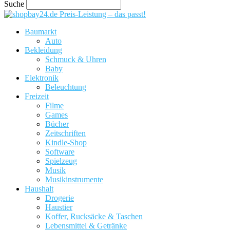
Suche
Preis-Leistung – das passt!
Baumarkt
Auto
Bekleidung
Schmuck & Uhren
Baby
Elektronik
Beleuchtung
Freizeit
Filme
Games
Bücher
Zeitschriften
Kindle-Shop
Software
Spielzeug
Musik
Musikinstrumente
Haushalt
Drogerie
Haustier
Koffer, Rucksäcke & Taschen
Lebensmittel & Getränke