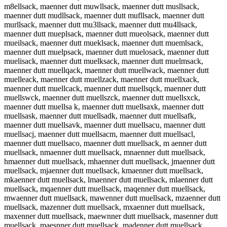
m8ellsack, maenner dutt muwllsack, maenner dutt musllsack,
maenner dutt mudllsack, maenner dutt mufllsack, maenner dutt
murllsack, maenner dutt mu3llsack, maenner dutt mu4llsack,
maenner dutt mueplsack, maenner dutt mueolsack, maenner dutt
mueilsack, maenner dutt mueklsack, maenner dutt muemlsack,
maenner dutt muelpsack, maenner dutt muelosack, maenner dutt
muelisack, maenner dutt muelksack, maenner dutt muelmsack,
maenner dutt muellqack, maenner dutt muellwack, maenner dutt
muelleack, maenner dutt muellzack, maenner dutt muellxack,
maenner dutt muellcack, maenner dutt muellsqck, maenner dutt
muellswck, maenner dutt muellszck, maenner dutt muellsxck,
maenner dutt muellsa k, maenner dutt muellsaxk, maenner dutt
muellsask, maenner dutt muellsadk, maenner dutt muellsafk,
maenner dutt muellsavk, maenner dutt muellsacu, maenner dutt
muellsacj, maenner dutt muellsacm, maenner dutt muellsacl,
maenner dutt muellsaco, maenner dutt muellsack, m aenner dutt
muellsack, nmaenner dutt muellsack, mnaenner dutt muellsack,
hmaenner dutt muellsack, mhaenner dutt muellsack, jmaenner dutt
muellsack, mjaenner dutt muellsack, kmaenner dutt muellsack,
mkaenner dutt muellsack, lmaenner dutt muellsack, mlaenner dutt
muellsack, mqaenner dutt muellsack, maqenner dutt muellsack,
mwaenner dutt muellsack, mawenner dutt muellsack, mzaenner dutt
muellsack, mazenner dutt muellsack, mxaenner dutt muellsack,
maxenner dutt muellsack, maewnner dutt muellsack, masenner dutt
muellsack, maesnner dutt muellsack, madenner dutt muellsack,