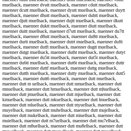
muellsack, maenner dvutt muellsack, maenner cdutt muellsack,
maenner dcutt muellsack, maenner dyutt muellsack, maenner duytt
muellsack, maenner dhutt muellsack, maenner duhtt muellsack,
maenner djutt muellsack, maenner dujtt muellsack, maenner dkutt
muellsack, maenner duktt muellsack, maenner diutt muellsack,
maenner duitt muellsack, maenner d7utt muellsack, maenner du7tt
muellsack, maenner d8utt muellsack, maenner du8tt muellsack,
maenner durtt muellsack, maenner dutrt muellsack, maenner duftt
muellsack, maenner dutft muellsack, maenner dugtt muellsack,
maenner dutgt muellsack, maenner dutht muellsack, maenner dutyt
muellsack, maenner du5tt muellsack, maenner dut5t muellsack,
maenner du6tt muellsack, maenner dut6t muellsack, maenner duttr
muellsack, maenner duttf muellsack, maenner duttg muellsack,
maenner dutth muellsack, maenner dutty muellsack, maenner dutt5
muellsack, maenner dutt6 muellsack, maenner dutt muellsack,
maenner dutt m uellsack, maenner dutt nmuellsack, maenner dutt
mnuellsack, maenner dutt hmuellsack, maenner dutt mhuellsack,
maenner dutt jmuellsack, maenner dutt mjuellsack, maenner dutt
kmuellsack, maenner dutt mkuellsack, maenner dutt lmuellsack,
maenner dutt mluellsack, maenner dutt myuellsack, maenner dutt
muyellsack, maenner dutt muhellsack, maenner dutt mujellsack,
maenner dutt mukellsack, maenner dutt miuellsack, maenner dutt
muiellsack, maenner dutt m7uellsack, maenner dutt mu7ellsack,
maenner dutt m8uellsack, maenner dutt mu8ellsack, maenner dutt