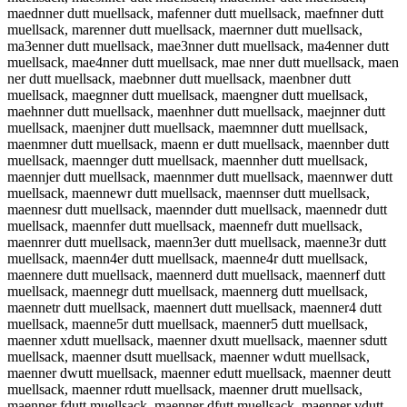
maednner dutt muellsack, mafenner dutt muellsack, maefnner dutt
muellsack, marenner dutt muellsack, maernner dutt muellsack,
ma3enner dutt muellsack, mae3nner dutt muellsack, ma4enner dutt
muellsack, mae4nner dutt muellsack, mae nner dutt muellsack, maen
ner dutt muellsack, maebnner dutt muellsack, maenbner dutt
muellsack, maegnner dutt muellsack, maengner dutt muellsack,
maehnner dutt muellsack, maenhner dutt muellsack, maejnner dutt
muellsack, maenjner dutt muellsack, maemnner dutt muellsack,
maenmner dutt muellsack, maenn er dutt muellsack, maennber dutt
muellsack, maennger dutt muellsack, maennher dutt muellsack,
maennjer dutt muellsack, maennmer dutt muellsack, maennwer dutt
muellsack, maennewr dutt muellsack, maennser dutt muellsack,
maennesr dutt muellsack, maennder dutt muellsack, maennedr dutt
muellsack, maennfer dutt muellsack, maennefr dutt muellsack,
maennrer dutt muellsack, maenn3er dutt muellsack, maenne3r dutt
muellsack, maenn4er dutt muellsack, maenne4r dutt muellsack,
maennere dutt muellsack, maennerd dutt muellsack, maennerf dutt
muellsack, maennegr dutt muellsack, maennerg dutt muellsack,
maennetr dutt muellsack, maennert dutt muellsack, maenner4 dutt
muellsack, maenne5r dutt muellsack, maenner5 dutt muellsack,
maenner xdutt muellsack, maenner dxutt muellsack, maenner sdutt
muellsack, maenner dsutt muellsack, maenner wdutt muellsack,
maenner dwutt muellsack, maenner edutt muellsack, maenner deutt
muellsack, maenner rdutt muellsack, maenner drutt muellsack,
maenner fdutt muellsack, maenner dfutt muellsack, maenner vdutt