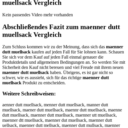
muellsack
Vergleich
Kein passendes Video mehr vorhanden
Abschließendes Fazit zum
maenner dutt
muellsack
Vergleich
Zum Schluss kommen wir zu der Meinung, dass sich das
maenner
dutt muellsack
kaufen auf jeden Fall für Sie lohnen kann. Schauen
Sie sich vor dem Kauf auf jeden Fall einmal genauer die
Produktdetails und allgemeinen Bedingungen an. So werden Sie mit
Sicherheit den Kauf nicht bereuen und viel Freude mit ihrem neuen
maenner dutt muellsack
haben. Übrigens, es ist gar nicht so
schwer, wie es aussieht, sich für das richtige
maenner dutt
muellsack
Produkt zu entscheiden.
Weitere Schreibweisen:
aenner dutt muellsack, menner dutt muellsack, manner dutt
muellsack, maener dutt muellsack, maennr dutt muellsack, maenne
dutt muellsack, maenner dutt muellsack, maenner utt muellsack,
maenner dtt muellsack, maenner dut muellsack, maenner dutt
uellsack, maenner dutt mellsack, maenner dutt mullsack, maenner