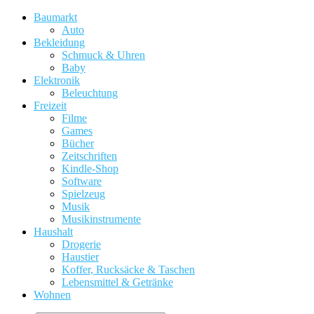
Baumarkt
Auto
Bekleidung
Schmuck & Uhren
Baby
Elektronik
Beleuchtung
Freizeit
Filme
Games
Bücher
Zeitschriften
Kindle-Shop
Software
Spielzeug
Musik
Musikinstrumente
Haushalt
Drogerie
Haustier
Koffer, Rucksäcke & Taschen
Lebensmittel & Getränke
Wohnen