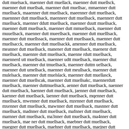
dutt muelsack, maenner dutt muellack, maenner dutt muellsck,
maenner dutt muellsak, maenner dutt muellsac, mmaenner dutt
muellsack, maaenner dutt muellsack, maeenner dutt muellsack,
maennner dutt muellsack, maenneer dutt muellsack, maennerr dutt
muellsack, maenner ddutt muellsack, maenner duutt muellsack,
maenner duttt muellsack, maenner dutt mmuellsack, maenner dutt
muuellsack, maenner dutt mueellsack, maenner dutt muelllsack,
maenner dutt muellssack, maenner dutt muellsaack, maenner dutt
muellsacck, maenner dutt muellsackk, amenner dutt muellsack,
meanner dutt muellsack, manener dutt muellsack, maenenr dutt
muellsack, maennre dutt muellsack, maenne rdutt muellsack,
maennerd utt muellsack, maenner udtt muellsack, maenner dtut
muellsack, maenner dut tmuellsack, maenner duttm uellsack,
maenner dutt umellsack, maenner dutt meullsack, maenner dutt
mulelsack, maenner dutt muelslack, maenner dutt muellasck,
maenner dutt muellscak, maenner dutt muellsakc, maennerdutt
muellsack, maenner duttmuellsack, aenner dutt muellsack, naenner
dutt muellsack, haenner dutt muellsack, jaenner dutt muellsack,
kaenner dutt muellsack, laenner dutt muellsack, mqenner dutt
muellsack, mwenner dutt muellsack, mzenner dutt muellsack,
mxenner dutt muellsack, mawnner dutt muellsack, masnner dutt
muellsack, madnner dutt muellsack, mafnner dutt muellsack,
marnner dutt muellsack, ma3nner dutt muellsack, ma4nner dutt
muellsack, mae ner dutt muellsack, maebner dutt muellsack,
maegner dutt muellsack, maehner dutt muellsack, maejner dutt