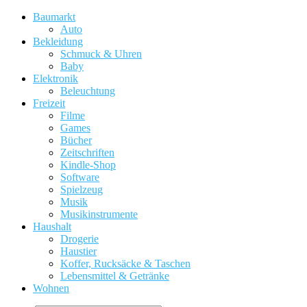
Baumarkt
Auto
Bekleidung
Schmuck & Uhren
Baby
Elektronik
Beleuchtung
Freizeit
Filme
Games
Bücher
Zeitschriften
Kindle-Shop
Software
Spielzeug
Musik
Musikinstrumente
Haushalt
Drogerie
Haustier
Koffer, Rucksäcke & Taschen
Lebensmittel & Getränke
Wohnen