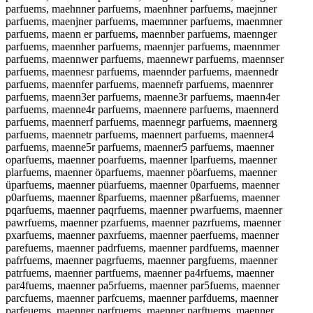
parfuems, maehnner parfuems, maenhner parfuems, maejnner
parfuems, maenjner parfuems, maemnner parfuems, maenmner
parfuems, maenn er parfuems, maennber parfuems, maennger
parfuems, maennher parfuems, maennjer parfuems, maennmer
parfuems, maennwer parfuems, maennewr parfuems, maennser
parfuems, maennesr parfuems, maennder parfuems, maennedr
parfuems, maennfer parfuems, maennefr parfuems, maennrer
parfuems, maenn3er parfuems, maenne3r parfuems, maenn4er
parfuems, maenne4r parfuems, maennere parfuems, maennerd
parfuems, maennerf parfuems, maennegr parfuems, maennerg
parfuems, maennetr parfuems, maennert parfuems, maenner4
parfuems, maenne5r parfuems, maenner5 parfuems, maenner
oparfuems, maenner poarfuems, maenner lparfuems, maenner
plarfuems, maenner öparfuems, maenner pöarfuems, maenner
üparfuems, maenner püarfuems, maenner 0parfuems, maenner
p0arfuems, maenner ßparfuems, maenner pßarfuems, maenner
pqarfuems, maenner paqrfuems, maenner pwarfuems, maenner
pawrfuems, maenner pzarfuems, maenner pazrfuems, maenner
pxarfuems, maenner paxrfuems, maenner paerfuems, maenner
parefuems, maenner padrfuems, maenner pardfuems, maenner
pafrfuems, maenner pagrfuems, maenner pargfuems, maenner
patrfuems, maenner partfuems, maenner pa4rfuems, maenner
par4fuems, maenner pa5rfuems, maenner par5fuems, maenner
parcfuems, maenner parfcuems, maenner parfduems, maenner
parfeuems, maenner parfruems, maenner parftuems, maenner