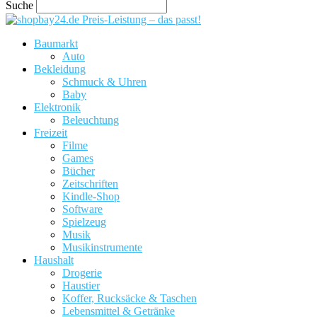
Suche
Preis-Leistung – das passt!
Baumarkt
Auto
Bekleidung
Schmuck & Uhren
Baby
Elektronik
Beleuchtung
Freizeit
Filme
Games
Bücher
Zeitschriften
Kindle-Shop
Software
Spielzeug
Musik
Musikinstrumente
Haushalt
Drogerie
Haustier
Koffer, Rucksäcke & Taschen
Lebensmittel & Getränke