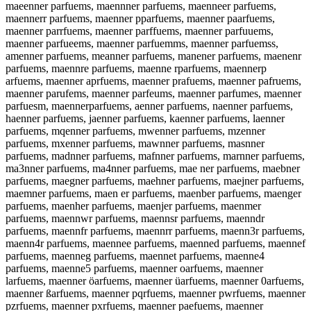
maeenner parfuems, maennner parfuems, maenneer parfuems,
maennerr parfuems, maenner pparfuems, maenner paarfuems,
maenner parrfuems, maenner parffuems, maenner parfuuems,
maenner parfueems, maenner parfuemms, maenner parfuemss,
amenner parfuems, meanner parfuems, manener parfuems, maenenr
parfuems, maennre parfuems, maenne rparfuems, maennerp
arfuems, maenner aprfuems, maenner prafuems, maenner pafruems,
maenner parufems, maenner parfeums, maenner parfumes, maenner
parfuesm, maennerparfuems, aenner parfuems, naenner parfuems,
haenner parfuems, jaenner parfuems, kaenner parfuems, laenner
parfuems, mqenner parfuems, mwenner parfuems, mzenner
parfuems, mxenner parfuems, mawnner parfuems, masnner
parfuems, madnner parfuems, mafnner parfuems, marnner parfuems,
ma3nner parfuems, ma4nner parfuems, mae ner parfuems, maebner
parfuems, maegner parfuems, maehner parfuems, maejner parfuems,
maemner parfuems, maen er parfuems, maenber parfuems, maenger
parfuems, maenher parfuems, maenjer parfuems, maenmer
parfuems, maennwr parfuems, maennsr parfuems, maenndr
parfuems, maennfr parfuems, maennrr parfuems, maenn3r parfuems,
maenn4r parfuems, maennee parfuems, maenned parfuems, maennef
parfuems, maenneg parfuems, maennet parfuems, maenne4
parfuems, maenne5 parfuems, maenner oarfuems, maenner
larfuems, maenner öarfuems, maenner üarfuems, maenner 0arfuems,
maenner ßarfuems, maenner pqrfuems, maenner pwrfuems, maenner
pzrfuems, maenner pxrfuems, maenner paefuems, maenner