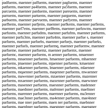
padfuems, maenner paffuems, maenner pagfuems, maenner
patfuems, maenner pa4fuems, maenner pa5fuems, maenner
parcuems, maenner parduems, maenner pareuems, maenner
parruems, maenner partuems, maenner parguems, maenner
parbuems, maenner parvuems, maenner parfyems, maenner
parfhems, maenner parfjems, maenner parfkems, maenner parfiems,
maenner parf7ems, maenner parf8ems, maenner parfuwms, maenner
parfusms, maenner parfudms, maenner parfufms, maenner parfurms,
maenner parfu3ms, maenner parfu4ms, maenner parfue s, maenner
parfuens, maenner parfuehs, maenner parfuejs, maenner parfueks,
maenner parfuels, maenner parfuemq, maenner parfuemw, maenner
parfueme, maenner parfuemz, maenner parfuemx, maenner
parfuemc, maenner parfuems, m aenner parfuems, nmaenner
parfuems, mnaenner parfuems, hmaenner parfuems, mhaenner
parfuems, jmaenner parfuems, mjaenner parfuems, kmaenner
parfuems, mkaenner parfuems, lmaenner parfuems, mlaenner
parfuems, mqaenner parfuems, maqenner parfuems, mwaenner
parfuems, mawenner parfuems, mzaenner parfuems, mazenner
parfuems, mxaenner parfuems, maxenner parfuems, maewnner
parfuems, masenner parfuems, maesnner parfuems, madenner
parfuems, maednner parfuems, mafenner parfuems, maefnner
parfuems, marenner parfuems, maernner parfuems, ma3enner
parfuems, mae3nner parfuems, ma4enner parfuems, mae4nner
parfuems, mae nner parfuems, maen ner parfuems, maebnner
parfuems, maenbner parfuems, maegnner parfuems, maengner