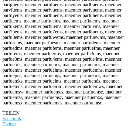
parfguems, maenner parbfuems, maenner parfbuems, maenner
parvfuems, maenner parfvuems, maenner parfyuems, maenner
parfuyems, maenner parfhuems, maenner parfuhems, maenner
parfjuems, maenner parfujems, maenner parfkuems, maenner
parfukems, maenner parfiuems, maenner parfuiems, maenner
parf7uems, maenner parfu7ems, maenner parf8uems, maenner
parfu8ems, maenner parfuwems, maenner parfuewms, maenner
parfusems, maenner parfuesms, maenner parfudems, maenner
parfuedms, maenner parfufems, maenner parfuefms, maenner
parfurems, maenner parfuerms, maenner parfu3ems, maenner
parfue3ms, maenner parfu4ems, maenner parfue4ms, maenner
parfue ms, maenner parfuem s, maenner parfuenms, maenner
parfuemns, maenner parfuehms, maenner parfuemhs, maenner
parfuejms, maenner parfuemjs, maenner parfuekms, maenner
parfuemks, maenner parfuelms, maenner parfuemls, maenner
parfuemqs, maenner parfuemsq, maenner parfuemws, maenner
parfuemsw, maenner parfuemes, maenner parfuemse, maenner
parfuemzs, maenner parfuemsz, maenner parfuemxs, maenner
parfuemsx, maenner parfuemcs, maenner parfuemsc
TEILEN
Facebook
Twitter