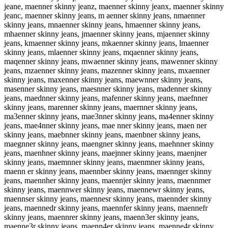
jeane, maenner skinny jeanz, maenner skinny jeanx, maenner skinny
jeanc, maenner skinny jeans, m aenner skinny jeans, nmaenner
skinny jeans, mnaenner skinny jeans, hmaenner skinny jeans,
mhaenner skinny jeans, jmaenner skinny jeans, mjaenner skinny
jeans, kmaenner skinny jeans, mkaenner skinny jeans, lmaenner
skinny jeans, mlaenner skinny jeans, mqaenner skinny jeans,
maqenner skinny jeans, mwaenner skinny jeans, mawenner skinny
jeans, mzaenner skinny jeans, mazenner skinny jeans, mxaenner
skinny jeans, maxenner skinny jeans, maewnner skinny jeans,
masenner skinny jeans, maesnner skinny jeans, madenner skinny
jeans, maednner skinny jeans, mafenner skinny jeans, maefnner
skinny jeans, marenner skinny jeans, maernner skinny jeans,
ma3enner skinny jeans, mae3nner skinny jeans, ma4enner skinny
jeans, mae4nner skinny jeans, mae nner skinny jeans, maen ner
skinny jeans, maebnner skinny jeans, maenbner skinny jeans,
maegnner skinny jeans, maengner skinny jeans, maehnner skinny
jeans, maenhner skinny jeans, maejnner skinny jeans, maenjner
skinny jeans, maemnner skinny jeans, maenmner skinny jeans,
maenn er skinny jeans, maennber skinny jeans, maennger skinny
jeans, maennher skinny jeans, maennjer skinny jeans, maennmer
skinny jeans, maennwer skinny jeans, maennewr skinny jeans,
maennser skinny jeans, maennesr skinny jeans, maennder skinny
jeans, maennedr skinny jeans, maennfer skinny jeans, maennefr
skinny jeans, maennrer skinny jeans, maenn3er skinny jeans,
maenne3r skinny jeans, maenn4er skinny jeans, maenne4r skinny