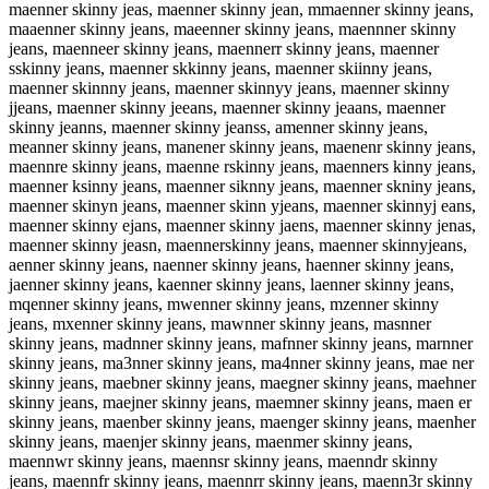
maenner skinny jeas, maenner skinny jean, mmaenner skinny jeans,
maaenner skinny jeans, maeenner skinny jeans, maennner skinny
jeans, maenneer skinny jeans, maennerr skinny jeans, maenner
sskinny jeans, maenner skkinny jeans, maenner skiinny jeans,
maenner skinnny jeans, maenner skinnyy jeans, maenner skinny
jjeans, maenner skinny jeeans, maenner skinny jeaans, maenner
skinny jeanns, maenner skinny jeanss, amenner skinny jeans,
meanner skinny jeans, manener skinny jeans, maenenr skinny jeans,
maennre skinny jeans, maenne rskinny jeans, maenners kinny jeans,
maenner ksinny jeans, maenner siknny jeans, maenner skniny jeans,
maenner skinyn jeans, maenner skinn yjeans, maenner skinnyj eans,
maenner skinny ejans, maenner skinny jaens, maenner skinny jenas,
maenner skinny jeasn, maennerskinny jeans, maenner skinnyjeans,
aenner skinny jeans, naenner skinny jeans, haenner skinny jeans,
jaenner skinny jeans, kaenner skinny jeans, laenner skinny jeans,
mqenner skinny jeans, mwenner skinny jeans, mzenner skinny
jeans, mxenner skinny jeans, mawnner skinny jeans, masnner
skinny jeans, madnner skinny jeans, mafnner skinny jeans, marnner
skinny jeans, ma3nner skinny jeans, ma4nner skinny jeans, mae ner
skinny jeans, maebner skinny jeans, maegner skinny jeans, maehner
skinny jeans, maejner skinny jeans, maemner skinny jeans, maen er
skinny jeans, maenber skinny jeans, maenger skinny jeans, maenher
skinny jeans, maenjer skinny jeans, maenmer skinny jeans,
maennwr skinny jeans, maennsr skinny jeans, maenndr skinny
jeans, maennfr skinny jeans, maennrr skinny jeans, maenn3r skinny