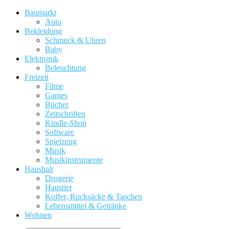
Baumarkt
Auto
Bekleidung
Schmuck & Uhren
Baby
Elektronik
Beleuchtung
Freizeit
Filme
Games
Bücher
Zeitschriften
Kindle-Shop
Software
Spielzeug
Musik
Musikinstrumente
Haushalt
Drogerie
Haustier
Koffer, Rucksäcke & Taschen
Lebensmittel & Getränke
Wohnen