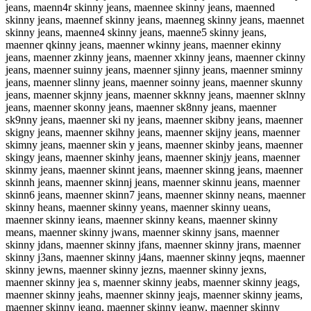
jeans, maenn4r skinny jeans, maennee skinny jeans, maenned
skinny jeans, maennef skinny jeans, maenneg skinny jeans, maennet
skinny jeans, maenne4 skinny jeans, maenne5 skinny jeans,
maenner qkinny jeans, maenner wkinny jeans, maenner ekinny
jeans, maenner zkinny jeans, maenner xkinny jeans, maenner ckinny
jeans, maenner suinny jeans, maenner sjinny jeans, maenner sminny
jeans, maenner slinny jeans, maenner soinny jeans, maenner skunny
jeans, maenner skjnny jeans, maenner skknny jeans, maenner sklnny
jeans, maenner skonny jeans, maenner sk8nny jeans, maenner
sk9nny jeans, maenner ski ny jeans, maenner skibny jeans, maenner
skigny jeans, maenner skihny jeans, maenner skijny jeans, maenner
skimny jeans, maenner skin y jeans, maenner skinby jeans, maenner
skingy jeans, maenner skinhy jeans, maenner skinjy jeans, maenner
skinmy jeans, maenner skinnt jeans, maenner skinng jeans, maenner
skinnh jeans, maenner skinnj jeans, maenner skinnu jeans, maenner
skinn6 jeans, maenner skinn7 jeans, maenner skinny neans, maenner
skinny heans, maenner skinny yeans, maenner skinny ueans,
maenner skinny ieans, maenner skinny keans, maenner skinny
means, maenner skinny jwans, maenner skinny jsans, maenner
skinny jdans, maenner skinny jfans, maenner skinny jrans, maenner
skinny j3ans, maenner skinny j4ans, maenner skinny jeqns, maenner
skinny jewns, maenner skinny jezns, maenner skinny jexns,
maenner skinny jea s, maenner skinny jeabs, maenner skinny jeags,
maenner skinny jeahs, maenner skinny jeajs, maenner skinny jeams,
maenner skinny jeanq, maenner skinny jeanw, maenner skinny