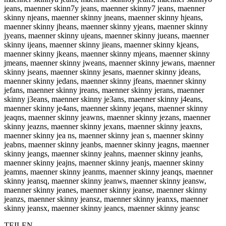
jeans, maenner skinn7y jeans, maenner skinny7 jeans, maenner
skinny njeans, maenner skinny jneans, maenner skinny hjeans,
maenner skinny jheans, maenner skinny yjeans, maenner skinny
jyeans, maenner skinny ujeans, maenner skinny jueans, maenner
skinny ijeans, maenner skinny jieans, maenner skinny kjeans,
maenner skinny jkeans, maenner skinny mjeans, maenner skinny
jmeans, maenner skinny jweans, maenner skinny jewans, maenner
skinny jseans, maenner skinny jesans, maenner skinny jdeans,
maenner skinny jedans, maenner skinny jfeans, maenner skinny
jefans, maenner skinny jreans, maenner skinny jerans, maenner
skinny j3eans, maenner skinny je3ans, maenner skinny j4eans,
maenner skinny je4ans, maenner skinny jeqans, maenner skinny
jeaqns, maenner skinny jeawns, maenner skinny jezans, maenner
skinny jeazns, maenner skinny jexans, maenner skinny jeaxns,
maenner skinny jea ns, maenner skinny jean s, maenner skinny
jeabns, maenner skinny jeanbs, maenner skinny jeagns, maenner
skinny jeangs, maenner skinny jeahns, maenner skinny jeanhs,
maenner skinny jeajns, maenner skinny jeanjs, maenner skinny
jeamns, maenner skinny jeanms, maenner skinny jeanqs, maenner
skinny jeansq, maenner skinny jeanws, maenner skinny jeansw,
maenner skinny jeanes, maenner skinny jeanse, maenner skinny
jeanzs, maenner skinny jeansz, maenner skinny jeanxs, maenner
skinny jeansx, maenner skinny jeancs, maenner skinny jeansc
TEILEN