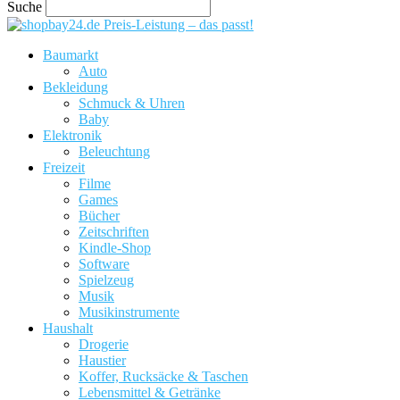
Suche
Preis-Leistung – das passt!
Baumarkt
Auto
Bekleidung
Schmuck & Uhren
Baby
Elektronik
Beleuchtung
Freizeit
Filme
Games
Bücher
Zeitschriften
Kindle-Shop
Software
Spielzeug
Musik
Musikinstrumente
Haushalt
Drogerie
Haustier
Koffer, Rucksäcke & Taschen
Lebensmittel & Getränke