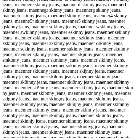
jeans, maennere skinny jeans, maennerd skinny jeans, maennerf
skinny jeans, maennegr skinny jeans, maennerg skinny jeans,
maennetr skinny jeans, maennert skinny jeans, maenner4 skinny
jeans, maenne5r skinny jeans, maenner5 skinny jeans, maenner
qskinny jeans, maenner sqkinny jeans, maenner wskinny jeans,
maenner swkinny jeans, maenner eskinny jeans, maenner sekinny
jeans, maenner zskinny jeans, maenner szkinny jeans, maenner
xskinny jeans, maenner sxkinny jeans, maenner cskinny jeans,
maenner sckinny jeans, maenner sukinny jeans, maenner skuinny
jeans, maenner sjkinny jeans, maenner skjinny jeans, maenner
smkinny jeans, maenner skminny jeans, maenner slkinny jeans,
maenner sklinny jeans, maenner sokinny jeans, maenner skoinny
jeans, maenner skiunny jeans, maenner skijnny jeans, maenner
skiknny jeans, maenner skilnny jeans, maenner skionny jeans,
maenner sk8inny jeans, maenner ski8nny jeans, maenner sk9inny
jeans, maenner ski9nny jeans, maenner ski nny jeans, maenner skin
ny jeans, maenner skibnny jeans, maenner skinbny jeans, maenner
skignny jeans, maenner skingny jeans, maenner skihnny jeans,
maenner skinhny jeans, maenner skinjny jeans, maenner skimnny
jeans, maenner skinmny jeans, maenner skinn y jeans, maenner
skinnby jeans, maenner skinngy jeans, maenner skinnhy jeans,
maenner skinnjy jeans, maenner skinnmy jeans, maenner skinnty
jeans, maenner skinnyt jeans, maenner skinnyg jeans, maenner
skinnyh jeans, maenner skinnyj jeans, maenner skinnuy jeans,
maenner skinnyu jeans, maenner skinn6y jeans, maenner skinny6