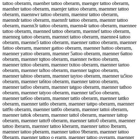
tattoo oberarm, maenber tattoo oberarm, maenger tattoo oberarm,
maenher tattoo oberarm, maenjer tattoo oberarm, maenmer tattoo
oberarm, maennwr tattoo oberarm, maennsr tattoo oberarm,
maenndr tattoo oberarm, maennfr tattoo oberarm, maennrr tattoo
oberarm, maenn3r tattoo oberarm, maenn4r tattoo oberarm, maennee
tattoo oberarm, maenned tattoo oberarm, maennef tattoo oberarm,
maenneg tattoo oberarm, maennet tattoo oberarm, maenne4 tattoo
oberarm, maenne5 tattoo oberarm, maenner rattoo oberarm, maenner
fattoo oberarm, maenner gattoo oberarm, maenner hattoo oberarm,
maenner yattoo oberarm, maenner 5attoo oberarm, maenner 6attoo
oberarm, maenner tqttoo oberarm, maenner twttoo oberarm,
maenner tzttoo oberarm, maenner txttoo oberarm, maenner tartoo
oberarm, maenner taftoo oberarm, maenner tagtoo oberarm,
maenner tahtoo oberarm, maenner taytoo oberarm, maenner ta5too
oberarm, maenner ta6too oberarm, maenner tatroo oberarm,
maenner tatfoo oberarm, maenner tatgoo oberarm, maenner tathoo
oberarm, maenner tatyoo oberarm, maenner tat5oo oberarm,
maenner tat6oo oberarm, maenner tattio oberarm, maenner tattko
oberarm, maenner tattlo oberarm, maenner tattpo oberarm, maenner
tatt9o oberarm, maenner tatt0o oberarm, maenner tattoi oberarm,
maenner tattok oberarm, maenner tattol oberarm, maenner tattop
oberarm, maenner tatto9 oberarm, maenner tatto0 oberarm, maenner
tattoo iberarm, maenner tattoo kberarm, maenner tattoo lberarm,
maenner tattoo pberarm, maenner tattoo 9berarm, maenner tattoo
0berarm, maenner tattoo o erarm, maenner tattoo overarm, maenner