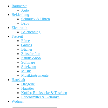
Baumarkt
Auto
Bekleidung
Schmuck & Uhren
Baby
Elektronik
Beleuchtung
Freizeit
Filme
Games
Bücher
Zeitschriften
Kindle-Shop
Software
Spielzeug
Musik
Musikinstrumente
Haushalt
Drogerie
Haustier
Koffer, Rucksäcke & Taschen
Lebensmittel & Getränke
Wohnen