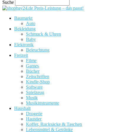
Suche
Preis-Leistung – das passt!
Baumarkt
Auto
Bekleidung
Schmuck & Uhren
Baby
Elektronik
Beleuchtung
Freizeit
Filme
Games
Bücher
Zeitschriften
Kindle-Shop
Software
Spielzeug
Musik
Musikinstrumente
Haushalt
Drogerie
Haustier
Koffer, Rucksäcke & Taschen
Lebensmittel & Getränke