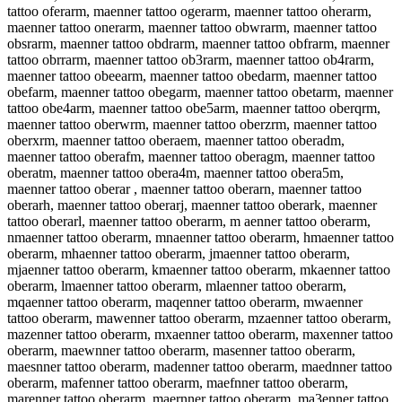
tattoo oferarm, maenner tattoo ogerarm, maenner tattoo oherarm,
maenner tattoo onerarm, maenner tattoo obwrarm, maenner tattoo
obsrarm, maenner tattoo obdrarm, maenner tattoo obfrarm, maenner
tattoo obrrarm, maenner tattoo ob3rarm, maenner tattoo ob4rarm,
maenner tattoo obeearm, maenner tattoo obedarm, maenner tattoo
obefarm, maenner tattoo obegarm, maenner tattoo obetarm, maenner
tattoo obe4arm, maenner tattoo obe5arm, maenner tattoo oberqrm,
maenner tattoo oberwrm, maenner tattoo oberzrm, maenner tattoo
oberxrm, maenner tattoo oberaem, maenner tattoo oberadm,
maenner tattoo oberafm, maenner tattoo oberagm, maenner tattoo
oberatm, maenner tattoo obera4m, maenner tattoo obera5m,
maenner tattoo oberar , maenner tattoo oberarn, maenner tattoo
oberarh, maenner tattoo oberarj, maenner tattoo oberark, maenner
tattoo oberarl, maenner tattoo oberarm, m aenner tattoo oberarm,
nmaenner tattoo oberarm, mnaenner tattoo oberarm, hmaenner tattoo
oberarm, mhaenner tattoo oberarm, jmaenner tattoo oberarm,
mjaenner tattoo oberarm, kmaenner tattoo oberarm, mkaenner tattoo
oberarm, lmaenner tattoo oberarm, mlaenner tattoo oberarm,
mqaenner tattoo oberarm, maqenner tattoo oberarm, mwaenner
tattoo oberarm, mawenner tattoo oberarm, mzaenner tattoo oberarm,
mazenner tattoo oberarm, mxaenner tattoo oberarm, maxenner tattoo
oberarm, maewnner tattoo oberarm, masenner tattoo oberarm,
maesnner tattoo oberarm, madenner tattoo oberarm, maednner tattoo
oberarm, mafenner tattoo oberarm, maefnner tattoo oberarm,
marenner tattoo oberarm, maernner tattoo oberarm, ma3enner tattoo