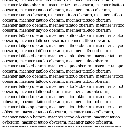
maenner tzattoo oberarm, maenner tazttoo oberarm, maenner txattoo
oberarm, maenner taxttoo oberarm, maenner tarttoo oberarm,
maenner tatrtoo oberarm, maenner tafttoo oberarm, maenner tatftoo
oberarm, maenner tagttoo oberarm, maenner tatgtoo oberarm,
maenner tahttoo oberarm, maenner tathtoo oberarm, maenner tayttoo
oberarm, maenner tatytoo oberarm, maenner ta5ttoo oberarm,
maenner tat5too oberarm, maenner ta6ttoo oberarm, maenner tat6too
oberarm, maenner tattroo oberarm, maenner tattfoo oberarm,
maenner tattgoo oberarm, maenner tatthoo oberarm, maenner tattyoo
oberarm, maenner tatt5oo oberarm, maenner tatt6oo oberarm,
maenner tattioo oberarm, maenner tattoio oberarm, maenner tattkoo
oberarm, maenner tattoko oberarm, maenner tattloo oberarm,
maenner tattolo oberarm, maenner tattpoo oberarm, maenner tattopo
oberarm, maenner tatt9oo oberarm, maenner tatto9o oberarm,
maenner tatt0oo oberarm, maenner tatto0o oberarm, maenner tattooi
oberarm, maenner tattook oberarm, maenner tattool oberarm,
maenner tattoop oberarm, maenner tattoo9 oberarm, maenner tattoo0
oberarm, maenner tattoo ioberarm, maenner tattoo oiberarm,
maenner tattoo koberarm, maenner tattoo okberarm, maenner tattoo
loberarm, maenner tattoo olberarm, maenner tattoo poberarm,
maenner tattoo opberarm, maenner tattoo 9oberarm, maenner tattoo
o9berarm, maenner tattoo 0oberarm, maenner tattoo o0berarm,
maenner tattoo o berarm, maenner tattoo ob erarm, maenner tattoo
ovberarm, maenner tattoo obverarm, maenner tattoo ofberarm,