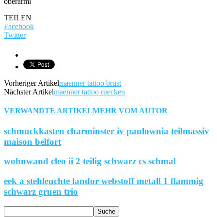
oberarml
TEILEN
Facebook
Twitter
Vorheriger Artikel
maenner tattoo brust
Nächster Artikel
maenner tattoo ruecken
VERWANDTE ARTIKEL
MEHR VOM AUTOR
schmuckkasten charminster iv paulownia teilmassiv
maison belfort
wohnwand cleo ii 2 teilig schwarz cs schmal
eek a stehleuchte landor webstoff metall 1 flammig
schwarz gruen trio