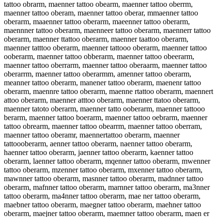
tattoo obrarm, maenner tattoo obearm, maenner tattoo oberrm,
maenner tattoo oberam, maenner tattoo oberar, mmaenner tattoo
oberarm, maaenner tattoo oberarm, maeenner tattoo oberarm,
maennner tattoo oberarm, maenneer tattoo oberarm, maennerr tattoo
oberarm, maenner ttattoo oberarm, maenner taattoo oberarm,
maenner tatttoo oberarm, maenner tattooo oberarm, maenner tattoo
ooberarm, maenner tattoo obberarm, maenner tattoo obeerarm,
maenner tattoo oberrarm, maenner tattoo oberaarm, maenner tattoo
oberarrm, maenner tattoo oberarmm, amenner tattoo oberarm,
meanner tattoo oberarm, manener tattoo oberarm, maenenr tattoo
oberarm, maennre tattoo oberarm, maenne rtattoo oberarm, maennert
attoo oberarm, maenner atttoo oberarm, maenner ttatoo oberarm,
maenner tatoto oberarm, maenner tatto ooberarm, maenner tattooo
berarm, maenner tattoo boerarm, maenner tattoo oebrarm, maenner
tattoo obrearm, maenner tattoo obearrm, maenner tattoo oberram,
maenner tattoo oberamr, maennertattoo oberarm, maenner
tattoooberarm, aenner tattoo oberarm, naenner tattoo oberarm,
haenner tattoo oberarm, jaenner tattoo oberarm, kaenner tattoo
oberarm, laenner tattoo oberarm, mqenner tattoo oberarm, mwenner
tattoo oberarm, mzenner tattoo oberarm, mxenner tattoo oberarm,
mawnner tattoo oberarm, masnner tattoo oberarm, madnner tattoo
oberarm, mafnner tattoo oberarm, marnner tattoo oberarm, ma3nner
tattoo oberarm, ma4nner tattoo oberarm, mae ner tattoo oberarm,
maebner tattoo oberarm, maegner tattoo oberarm, maehner tattoo
oberarm, maejner tattoo oberarm, maemner tattoo oberarm, maen er