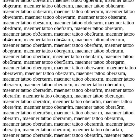
maenner tattoo obferarm, maenner tattoo ogberarm, maenner tattoo
obgerarm, maenner tattoo ohberarm, maenner tattoo obherarm,
maenner tattoo onberarm, maenner tattoo obnerarm, maenner tattoo
obwerarm, maenner tattoo obewrarm, maenner tattoo obserarm,
maenner tattoo obesrarm, maenner tattoo obderarm, maenner tattoo
obedrarm, maenner tattoo obefrarm, maenner tattoo obrerarm,
maenner tattoo ob3erarm, maenner tattoo obe3rarm, maenner tattoo
ob4erarm, maenner tattoo obe4rarm, maenner tattoo oberearm,
maenner tattoo oberdarm, maenner tattoo oberfarm, maenner tattoo
obegrarm, maenner tattoo obergarm, maenner tattoo obetrarm,
maenner tattoo obertarm, maenner tattoo ober4arm, maenner tattoo
obe5rarm, maenner tattoo ober5arm, maenner tattoo oberqarm,
maenner tattoo oberaqrm, maenner tattoo oberwarm, maenner tattoo
oberawrm, maenner tattoo oberzarm, maenner tattoo oberazrm,
maenner tattoo oberxarm, maenner tattoo oberaxrm, maenner tattoo
oberaerm, maenner tattoo oberarem, maenner tattoo oberadrm,
maenner tattoo oberardm, maenner tattoo oberafrm, maenner tattoo
oberarfm, maenner tattoo oberagrm, maenner tattoo oberargm,
maenner tattoo oberatrm, maenner tattoo oberartm, maenner tattoo
obera4rm, maenner tattoo oberar4m, maenner tattoo obera5rm,
maenner tattoo oberar5m, maenner tattoo oberar m, maenner tattoo
oberarm , maenner tattoo oberarnm, maenner tattoo oberarmn,
maenner tattoo oberarhm, maenner tattoo oberarmh, maenner tattoo
oberarjm, maenner tattoo oberarmj, maenner tattoo oberarkm,
maenner tattoo oberarmk, maenner tattoo oberarlm, maenner tattoo