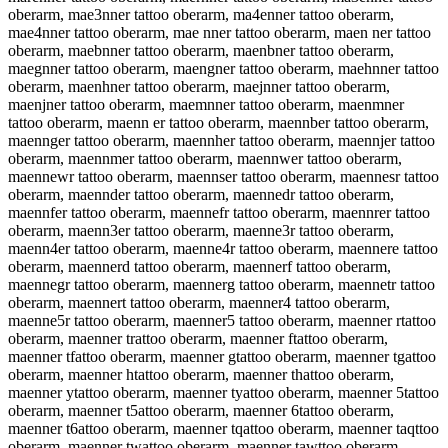
oberarm, mae3nner tattoo oberarm, ma4enner tattoo oberarm,
mae4nner tattoo oberarm, mae nner tattoo oberarm, maen ner tattoo
oberarm, maebnner tattoo oberarm, maenbner tattoo oberarm,
maegnner tattoo oberarm, maengner tattoo oberarm, maehnner tattoo
oberarm, maenhner tattoo oberarm, maejnner tattoo oberarm,
maenjner tattoo oberarm, maemnner tattoo oberarm, maenmner
tattoo oberarm, maenn er tattoo oberarm, maennber tattoo oberarm,
maennger tattoo oberarm, maennher tattoo oberarm, maennjer tattoo
oberarm, maennmer tattoo oberarm, maennwer tattoo oberarm,
maennewr tattoo oberarm, maennser tattoo oberarm, maennesr tattoo
oberarm, maennder tattoo oberarm, maennedr tattoo oberarm,
maennfer tattoo oberarm, maennefr tattoo oberarm, maennrer tattoo
oberarm, maenn3er tattoo oberarm, maenne3r tattoo oberarm,
maenn4er tattoo oberarm, maenne4r tattoo oberarm, maennere tattoo
oberarm, maennerd tattoo oberarm, maennerf tattoo oberarm,
maennegr tattoo oberarm, maennerg tattoo oberarm, maennetr tattoo
oberarm, maennert tattoo oberarm, maenner4 tattoo oberarm,
maenne5r tattoo oberarm, maenner5 tattoo oberarm, maenner rtattoo
oberarm, maenner trattoo oberarm, maenner ftattoo oberarm,
maenner tfattoo oberarm, maenner gtattoo oberarm, maenner tgattoo
oberarm, maenner htattoo oberarm, maenner thattoo oberarm,
maenner ytattoo oberarm, maenner tyattoo oberarm, maenner 5tattoo
oberarm, maenner t5attoo oberarm, maenner 6tattoo oberarm,
maenner t6attoo oberarm, maenner tqattoo oberarm, maenner taqttoo
oberarm, maenner twattoo oberarm, maenner tawttoo oberarm,