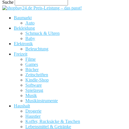
Suche
Preis-Leistung – das passt!
Baumarkt
Auto
Bekleidung
Schmuck & Uhren
Baby
Elektronik
Beleuchtung
Freizeit
Filme
Games
Bücher
Zeitschriften
Kindle-Shop
Software
Spielzeug
Musik
Musikinstrumente
Haushalt
Drogerie
Haustier
Koffer, Rucksäcke & Taschen
Lebensmittel & Getränke