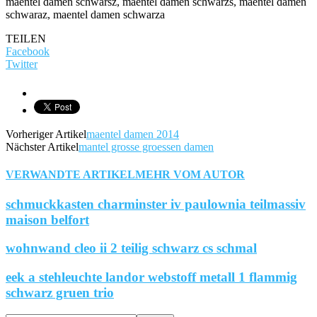
maentel damen schwarsz, maentel damen schwarzs, maentel damen
schwaraz, maentel damen schwarza
TEILEN
Facebook
Twitter
Vorheriger Artikel
maentel damen 2014
Nächster Artikel
mantel grosse groessen damen
VERWANDTE ARTIKEL
MEHR VOM AUTOR
schmuckkasten charminster iv paulownia teilmassiv
maison belfort
wohnwand cleo ii 2 teilig schwarz cs schmal
eek a stehleuchte landor webstoff metall 1 flammig
schwarz gruen trio