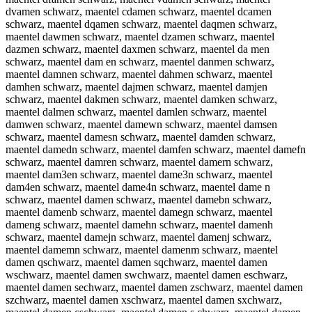
dvamen schwarz, maentel cdamen schwarz, maentel dcamen
schwarz, maentel dqamen schwarz, maentel daqmen schwarz,
maentel dawmen schwarz, maentel dzamen schwarz, maentel
dazmen schwarz, maentel daxmen schwarz, maentel da men
schwarz, maentel dam en schwarz, maentel danmen schwarz,
maentel damnen schwarz, maentel dahmen schwarz, maentel
damhen schwarz, maentel dajmen schwarz, maentel damjen
schwarz, maentel dakmen schwarz, maentel damken schwarz,
maentel dalmen schwarz, maentel damlen schwarz, maentel
damwen schwarz, maentel damewn schwarz, maentel damsen
schwarz, maentel damesn schwarz, maentel damden schwarz,
maentel damedn schwarz, maentel damfen schwarz, maentel damefn
schwarz, maentel damren schwarz, maentel damern schwarz,
maentel dam3en schwarz, maentel dame3n schwarz, maentel
dam4en schwarz, maentel dame4n schwarz, maentel dame n
schwarz, maentel damen schwarz, maentel damebn schwarz,
maentel damenb schwarz, maentel damegn schwarz, maentel
dameng schwarz, maentel damehn schwarz, maentel damenh
schwarz, maentel damejn schwarz, maentel damenj schwarz,
maentel damemn schwarz, maentel damenm schwarz, maentel
damen qschwarz, maentel damen sqchwarz, maentel damen
wschwarz, maentel damen swchwarz, maentel damen eschwarz,
maentel damen sechwarz, maentel damen zschwarz, maentel damen
szchwarz, maentel damen xschwarz, maentel damen sxchwarz,