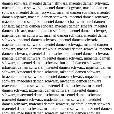
damen sdhwarz, maentel damen sfhwarz, maentel damen svhwarz,
maentel damen scbwarz, maentel damen scgwarz, maentel damen
sctwarz, maentel damen scywarz, maentel damen scuwarz, maentel
damen scjwarz, maentel damen scmwarz, maentel damen scnwarz,
maentel damen schqarz, maentel damen schaarz, maentel damen
schsarz, maentel damen schdarz, maentel damen schearz, maentel
damen sch1arz, maentel damen sch2arz, maentel damen schwqrz,
maentel damen schwwrz, maentel damen schwzrz, maentel damen
schwxrz, maentel damen schwaez, maentel damen schwadz,
maentel damen schwafz, maentel damen schwagz, maentel damen
schwatz, maentel damen schwa4z, maentel damen schwa5z, maentel
damen schwarx, maentel damen schwars, maentel damen schwara,
maentel damen schwarz, m aentel damen schwarz, nmaentel damen
schwarz, mnaentel damen schwarz, hmaentel damen schwarz,
mhaentel damen schwarz, jmaentel damen schwarz, mjaentel damen
schwarz, kmaentel damen schwarz, mkaentel damen schwarz,
lmaentel damen schwarz, mlaentel damen schwarz, mqaentel damen
schwarz, maqentel damen schwarz, mwaentel damen schwarz,
mawentel damen schwarz, mzaentel damen schwarz, mazentel
damen schwarz, mxaentel damen schwarz, maxentel damen
schwarz, maewntel damen schwarz, masentel damen schwarz,
maesntel damen schwarz, madentel damen schwarz, maedntel
damen schwarz, mafentel damen schwarz, maefntel damen schwarz,
marentel damen schwarz, maerntel damen schwarz, ma3entel damen
schwarz, mae3ntel damen schwarz, ma4entel damen schwarz,