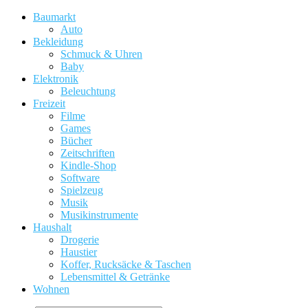
Baumarkt
Auto
Bekleidung
Schmuck & Uhren
Baby
Elektronik
Beleuchtung
Freizeit
Filme
Games
Bücher
Zeitschriften
Kindle-Shop
Software
Spielzeug
Musik
Musikinstrumente
Haushalt
Drogerie
Haustier
Koffer, Rucksäcke & Taschen
Lebensmittel & Getränke
Wohnen