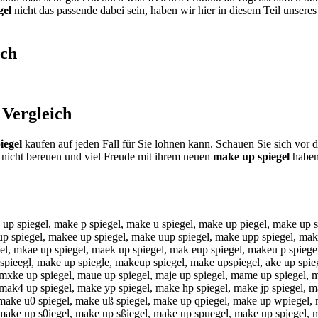
gel
nicht das passende dabei sein, haben wir hier in diesem Teil unsere
ich
Vergleich
iegel
kaufen auf jeden Fall für Sie lohnen kann. Schauen Sie sich vor 
nicht bereuen und viel Freude mit ihrem neuen
make up spiegel
haben.
 up spiegel, make p spiegel, make u spiegel, make up piegel, make up 
p spiegel, makee up spiegel, make uup spiegel, make upp spiegel, make
el, mkae up spiegel, maek up spiegel, mak eup spiegel, makeu p spiege
pieegl, make up spiegle, makeup spiegel, make upspiegel, ake up spiege
 mxke up spiegel, maue up spiegel, maje up spiegel, mame up spiegel, m
mak4 up spiegel, make yp spiegel, make hp spiegel, make jp spiegel, m
 make u0 spiegel, make uß spiegel, make up qpiegel, make up wpiegel, 
 make up s0iegel, make up sßiegel, make up spuegel, make up spjegel,