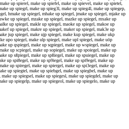
ake up spierel, make up spiefel, make up spievel, make up spietel,
make up spiegrl, make up spieg3l, make up spieg4l, make up spiegep,
gel, hmake up spiegel, mhake up spiegel, jmake up spiegel, mjake up
mawke up spiegel, mzake up spiegel, mazke up spiegel, mxake up
alke up spiegel, makle up spiegel, maoke up spiegel, makoe up
akef up spiegel, makre up spiegel, maker up spiegel, mak3e up
ake jup spiegel, make ujp spiegel, make kup spiegel, make ukp
ake upo spiegel, make ulp spiegel, make upl spiegel, make uöp
 make up qspiegel, make up sqpiegel, make up wspiegel, make up
 make up scpiegel, make up sopiegel, make up spoiegel, make up
make up sßpiegel, make up spßiegel, make up spuiegel, make up
make up spi8egel, make up sp9iegel, make up spi9egel, make up
make up spiregel, make up spiergel, make up spi3egel, make up
make up spiegtel, make up spiebgel, make up spiegbel, make up
, make up spiegsel, make up spiegesl, make up spiegdel, make up
 make up spiegelp, make up spiegeol, make up spiegelo, make up