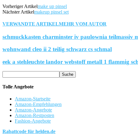
Vorheriger Artikel
make up pinsel
Nächster Artikel
makeup pinsel set
VERWANDTE ARTIKEL
MEHR VOM AUTOR
schmuckkasten charminster iv paulownia teilmassiv m
wohnwand cleo ii 2 teilig schwarz cs schmal
eek a stehleuchte landor webstoff metall 1 flammig sc
Tolle Angebote
Amazon-Startseite
Amazon-Empfehlungen
Amazon-Angebote
Amazon-Restposten
Fashion-Angebote
Rabattcode für helden.de