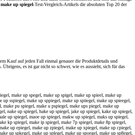
s
make up spiegel
-Test-Vergleich-Artikels die absoluten Top 20 der
dem Kauf auf jeden Fall einmal genauer die Produktdetails und
 Übrigens, es ist gar nicht so schwer, wie es aussieht, sich für das
siegel, make up spegel, make up spigel, make up spieel, make up
 up sspiegel, make up sppiegel, make up spiiegel, make up spieegel,
l, make pu spiegel, make u pspiegel, make ups piegel, make up
l, nake up spiegel, hake up spiegel, jake up spiegel, kake up spiegel,
ale up spiegel, maoe up spiegel, makw up spiegel, maks up spiegel,
ake kp spiegel, make ip spiegel, make 7p spiegel, make 8p spiegel,
make up epiegel, make up zpiegel, make up xpiegel, make up cpiegel,
 make up spkegel, make up splegel, make up spoegel, make up sp8egel,