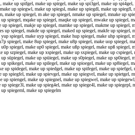
make up spifgel, make up spirgel, make up spi3gel, make up spi4gel, m
 make up spiegwl, make up spiegsl, make up spiegdl, make up spiegfl, 
, make up spiegel, m ake up spiegel, nmake up spiegel, mnake up spie
e up spiegel, mqake up spiegel, maqke up spiegel, mwake up spiegel, 
e up spiegel, makje up spiegel, mamke up spiegel, makme up spiegel, m
s up spiegel, makde up spiegel, maked up spiegel, makfe up spiegel, m
 yup spiegel, make uyp spiegel, make hup spiegel, make uhp spiegel, m
 u7p spiegel, make 8up spiegel, make u8p spiegel, make uop spiegel, m
e u0p spiegel, make up0 spiegel, make ußp spiegel, make upß spiegel,
e up szpiegel, make up xspiegel, make up sxpiegel, make up cspiegel,
e up süpiegel, make up spüiegel, make up s0piegel, make up sp0iegel, 
e up spikegel, make up spilegel, make up spioegel, make up sp8iegel, 
e up spidegel, make up spiedgel, make up spifegel, make up spiefgel, 
e up spiegfel, make up spievgel, make up spiegvel, make up spietgel, 
ke up spiengel, make up spiegnel, make up spiegwel, make up spiegewl
e up spiege3l, make up spieg4el, make up spiege4l, make up spiegepl,
e up spiegeml, make up spiegelm