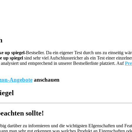
h
e up spiegel
-Bestseller. Da ein eigener Test durch uns zu einseitig 
 up spiegel
sind sehr viel Aufschlussreicher als ein Test einer einze
lysiert und entsprechend in unserer Bestsellerliste platziert. Auf
Pre
on-Angebote
anschauen
iegel
achten sollte!
big darüber zu informieren und die wichtigsten EIgenschaften und Feat
kann man sehr gut erkennen was welches Produkt an Eigenschaften oder