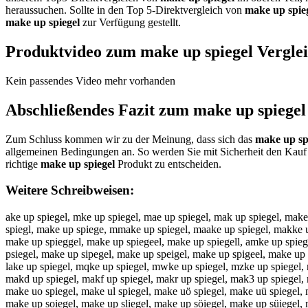
heraussuchen. Sollte in den Top 5-Direktvergleich von
make up spie
make up spiegel
zur Verfügung gestellt.
Produktvideo zum
make up spiegel
Vergle
Kein passendes Video mehr vorhanden
Abschließendes Fazit zum
make up spiegel
Zum Schluss kommen wir zu der Meinung, dass sich das
make up sp
allgemeinen Bedingungen an. So werden Sie mit Sicherheit den Kauf 
richtige
make up spiegel
Produkt zu entscheiden.
Weitere Schreibweisen:
ake up spiegel, mke up spiegel, mae up spiegel, mak up spiegel, make
spiegl, make up spiege, mmake up spiegel, maake up spiegel, makke u
make up spieggel, make up spiegeel, make up spiegell, amke up spieg
psiegel, make up sipegel, make up speigel, make up spigeel, make up s
lake up spiegel, mqke up spiegel, mwke up spiegel, mzke up spiegel,
makd up spiegel, makf up spiegel, makr up spiegel, mak3 up spiegel, 
make uo spiegel, make ul spiegel, make uö spiegel, make uü spiegel,
make up soiegel, make up sliegel, make up söiegel, make up süiegel,