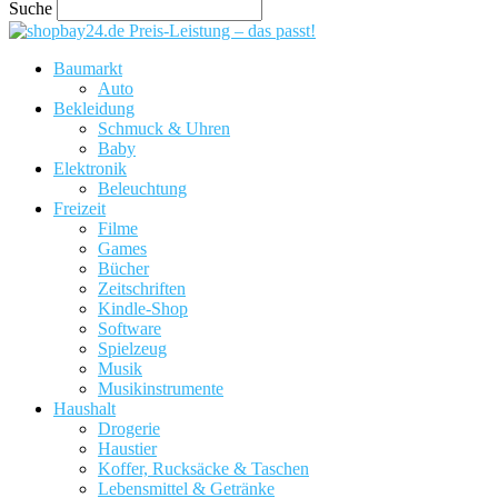
Suche
Preis-Leistung – das passt!
Baumarkt
Auto
Bekleidung
Schmuck & Uhren
Baby
Elektronik
Beleuchtung
Freizeit
Filme
Games
Bücher
Zeitschriften
Kindle-Shop
Software
Spielzeug
Musik
Musikinstrumente
Haushalt
Drogerie
Haustier
Koffer, Rucksäcke & Taschen
Lebensmittel & Getränke