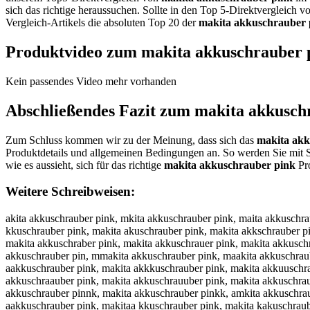
sich das richtige heraussuchen. Sollte in den Top 5-Direktvergleich 
Vergleich-Artikels die absoluten Top 20 der
makita akkuschrauber 
Produktvideo zum
makita akkuschrauber 
Kein passendes Video mehr vorhanden
Abschließendes Fazit zum
makita akkusch
Zum Schluss kommen wir zu der Meinung, dass sich das
makita akk
Produktdetails und allgemeinen Bedingungen an. So werden Sie mit S
wie es aussieht, sich für das richtige
makita akkuschrauber pink
Pro
Weitere Schreibweisen:
akita akkuschrauber pink, mkita akkuschrauber pink, maita akkuschrauber pink, makta akkuschrauber pink, makia akkuschrauber pink, makit akkuschrauber pink, makita akkuschrauber pink, makita kkuschrauber pink, makita akuschrauber pink, makita akkschrauber pink, makita akkuchrauber pink, makita akkushrauber pink, makita akkuscrauber pink, makita akkuschauber pink, makita akkuschruber pink, makita akkuschraber pink, makita akkuschrauer pink, makita akkuschraubr pink, makita akkuschraube pink, makita akkuschrauber ink, makita akkuschrauber pnk, makita akkuschrauber pik, makita akkuschrauber pin, mmakita akkuschrauber pink, maakita akkuschrauber pink, makkita akkuschrauber pink, makiita akkuschrauber pink, makitta akkuschrauber pink, makitaa akkuschrauber pink, makita aakkuschrauber pink, makita akkkuschrauber pink, makita akkuuschrauber pink, makita akkusschrauber pink, makita akkuscchrauber pink, makita akkuschhrauber pink, makita akkuschrrauber pink, makita akkuschraauber pink, makita akkuschrauuber pink, makita akkuschraubber pink, makita akkuschraubeer pink, makita akkuschrauberr pink, makita akkuschrauber ppink, makita akkuschrauber piink, makita akkuschrauber pinnk, makita akkuschrauber pinkk, amkita akkuschrauber pink, mkaita akkuschrauber pink, maikta akkuschrauber pink, maktia akkuschrauber pink, makiat akkuschrauber pink, makit aakkuschrauber pink, makitaa kkuschrauber pink, makita kakuschrauber pink, makita akukschrauber pink, makita akksuchrauber pink, makita akkucshrauber pink, makita akkushcrauber pink, makita akkuscrhauber pink, makita akkuscharuber pink, makita akkuschruaber pink, makita akkuschrabuer pink, makita akkuschrauebr pink, makita akkuschraubre pink, makita akkuschraube rpink, makita akkuschrauberp ink, makita akkuschrauber ipnk, makita akkuschrauber pnik, makita akkuschrauber pikn, makitaakkuschrauber pink, makita akkuschrauberpink, akita akkuschrauber pink, nakita akkuschrauber pink, hakita akkuschrauber pink, jakita akkuschrauber pink, kakita akkuschrauber pink, lakita akkuschrauber pink, mqkita akkuschrauber pink, mwkita akkuschrauber pink, mzkita akkuschrauber pink, mxkita akkuschrauber pink, mauita akkuschrauber pink, majita akkuschrauber pink, mamita akkuschrauber pink, malita akkuschrauber pink, maoita akkuschrauber pink, makuta akkuschrauber pink, makjta akkuschrauber pink, makkta akkuschrauber pink, maklta akkuschrauber pink, makota akkuschrauber pink, mak8ta akkuschrauber pink, mak9ta akkuschrauber pink, makira akkuschrauber pink, makifa akkuschrauber pink, makiga akkuschrauber pink, makiha akkuschrauber pink, makiya akkuschrauber pink, maki5a akkuschrauber pink, maki6a akkuschrauber pink, makitq akkuschrauber pink, makitw akkuschrauber pink, makitz akkuschrauber pink, makitx akkuschrauber pink, makita qkkuschrauber pink, makita wkkuschrauber pink, makita zkkuschrauber pink, makita xkkuschrauber pink, makita aukuschrauber pink, makita ajkuschrauber pink, makita amkuschrauber pink, makita alkuschrauber pink, makita aokuschrauber pink, makita akuuschrauber pink, makita akjuschrauber pink, makita akmuschrauber pink, makita akluschrauber pink, makita akouschrauber pink, makita akkyschrauber pink, makita akkhschrauber pink, makita akkjschrauber pink, makita akkkschrauber pink, makita akkischrauber pink, makita akk7schrauber pink, makita akk8schrauber pink, makita akkuqchrauber pink, makita akkuwchrauber pink, makita akkuechrauber pink, makita akkuzchrauber pink, makita akkuxchrauber pink, makita akkucchrauber pink, makita akkus hrauber p