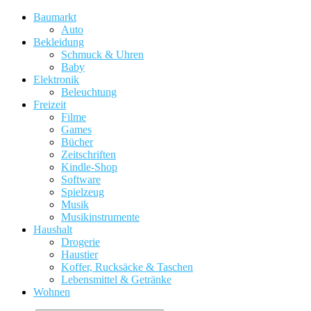
Baumarkt
Auto
Bekleidung
Schmuck & Uhren
Baby
Elektronik
Beleuchtung
Freizeit
Filme
Games
Bücher
Zeitschriften
Kindle-Shop
Software
Spielzeug
Musik
Musikinstrumente
Haushalt
Drogerie
Haustier
Koffer, Rucksäcke & Taschen
Lebensmittel & Getränke
Wohnen