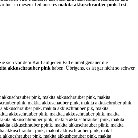
ir hier in diesem Teil unseres
makita akkuschrauber pink
-Test-
Sie sich vor dem Kauf auf jeden Fall einmal genauer die
ita akkuschrauber pink
haben. Übrigens, es ist gar nicht so schwer,
k, makitaw akkuschrauber pink, makitza akkuschrauber pink, makitaz akkuschrauber pink, makitxa akkuschrauber pink, makitax akkuschrauber pink, makita qakkuschrauber pink, makita aqkkuschrauber pink, makita wakkuschrauber pink, makita awkkuschrauber pink, makita zakkuschrauber pink, makita azkkuschrauber pink, makita xakkuschrauber pink, makita axkkuschrauber pink, makita aukkuschrauber pink, makita akukuschrauber pink, makita ajkkuschrauber pink, makita akjkuschrauber pink, makita amkkuschrauber pink, makita akmkuschrauber pink, makita alkkuschrauber pink, makita aklkuschrauber pink, makita aokkuschrauber pink, makita akokuschrauber pink, makita akkjuschrauber pink, makita akkmuschrauber pink, makita akkluschrauber pink, makita akkouschrauber pink, makita akkyuschrauber pink, makita akkuyschrauber pink, makita akkhuschrauber pink, makita akkuhschrauber pink, makita akkujschrauber pink, makita akkukschrauber pink, makita akkiuschrauber pink, makita akkuischrauber pink, makita akk7uschrauber pink, makita akku7schrauber pink, makita akk8uschrauber pink, makita akku8schrauber pink, makita akkuqschrauber pink, makita akkusqchrauber pink, makita akkuwschrauber pink, makita akkuswchrauber pink, makita akkueschrauber pink, makita akkusechrauber pink, makita akkuzschrauber pink, makita akkuszchrauber pink, makita akkuxschrauber pink, makita akkusxchrauber pink, makita akkucschrauber pink, makita akkus chrauber pink, makita akkusc hrauber pink, makita akkuscxhrauber pink, makita akkuscshrauber pink, makita akkusdchrauber pink, makita akkuscdhrauber pink, makita akkusfchrauber pink, makita akkuscfhrauber pink, makita akkusvchrauber pink, makita akkuscvhrauber pink, makita akkuscbhrauber pink, makita akkuschbrauber pink, makita akkuscghrauber pink, makita akkuschgrauber pink, makita akkuscthrauber pink, makita akkuschtrauber pink, makita akkuscyhrauber pink, makita akkuschyrauber pink, makita akkuscuhrauber pink, makita akkuschurauber pink, makita akkuscjhrauber pink, makita akkuschjrauber pink, makita akkuscmhrauber pink, makita akkuschmrauber pink, makita akkuscnhrauber pink, makita akkuschnrauber pink, makita akkuscherauber pink, makita akkuschreauber pink, makita akkuschdrauber pink, makita akkuschrdauber pink, makita akkuschfrauber pink, makita akkuschrfauber pink, makita akkuschrgauber pink, makita akkuschrtauber pink, makita akkusch4rauber pink, makita akkuschr4auber pink, makita akkusch5rauber pink, makita akkuschr5auber pink, makita akkuschrqauber pink, makita akkuschraquber pink, makita akkuschrwauber pink, makita akkuschrawuber pink, makita akkuschrzauber pink, makita akkuschrazuber pink, makita akkuschrxauber pink, makita akkuschraxuber pink, makita akkuschrayuber pink, makita akkuschrauyber pink, makita akkuschrahuber pink, makita akkuschrauhber pink, makita akkuschrajuber pink, makita akkuschraujber pink, makita akkusch