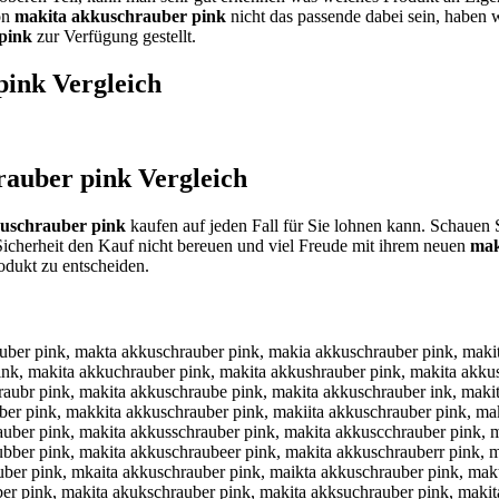
von
makita akkuschrauber pink
nicht das passende dabei sein, haben w
pink
zur Verfügung gestellt.
pink
Vergleich
rauber pink
Vergleich
uschrauber pink
kaufen auf jeden Fall für Sie lohnen kann. Schauen 
icherheit den Kauf nicht bereuen und viel Freude mit ihrem neuen
mak
dukt zu entscheiden.
ink, makita akkusxhrauber pink, makita akkusshrauber pink, makita akkusdhrauber pink, makita akkusfhrauber pink, makita akkusvhrauber pink, makita akkuscbrauber pink, makita akkuscgrauber pink, makita akkusctrauber pink, makita akkuscyrauber pink, makita akkuscurauber pink, makita akkuscjrauber pink, makita akkuscmrauber pink, makita akkuscnrauber pink, makita akkuscheauber pink, makita akkuschdauber pink, makita akkuschfauber pink, makita akkuschgauber pink, makita akkuschtauber pink, makita akkusch4auber pink, makita akkusch5auber pink, makita akkuschrquber pink, makita akkuschrwuber pink, makita akkuschrzuber pink, makita akkuschrxuber pink, makita akkuschrayber pink, makita akkuschrahber pink, makita akkuschrajber pink, makita akkuschrakber pink, makita akkuschraiber pink, makita akkuschra7ber pink, makita akkuschra8ber pink, makita akkuschrau er pink, makita akkuschrauver pink, makita akkuschraufer pink, makita akkuschrauger pink, makita akkuschrauher pink, makita akkuschrauner pink, makita akkuschraubwr pink, makita akkuschraubsr pink, makita akkuschraubdr pink, makita akkuschraubfr pink, makita akkuschraubrr pink, makita akkuschraub3r pink, makita akkuschraub4r pink, makita akkuschraubee pink, makita akkuschraubed pink, makita akkuschraubef pink, makita akkuschraubeg pink, makita akkuschraubet pink, makita akkuschraube4 pink, makita akkuschraube5 pink, makita akkuschrauber oink, makita akkuschrauber link, makita akkuschrauber öink, makita akkuschrauber üink, makita akkuschrauber 0ink, makita akkuschrauber ßink, makita akkuschrauber punk, makita akkuschrauber pjnk, makita akkuschrauber pknk, makita akkuschrauber plnk, makita akkuschrauber ponk, makita akkuschrauber p8nk, makita akkuschrauber p9nk, makita akkuschrauber pi k, makita akkuschrauber pibk, makita akkuschrauber pigk, makita akkuschrauber pihk, makita akkuschrauber pijk, makita akkuschrauber pimk, makita akkuschrauber pinu, makita akkuschrauber pinj, makita akkuschrauber pinm, makita akkuschrauber pinl, makita akkuschrauber pino, makita akkuschrauber pink, m akita akkuschrauber pink, nmakita akkuschrauber pink, mnakita akkuschrauber pink, hmakita akkuschrauber pink, mhakita akkuschrauber pink, jmakita akkuschrauber pink, mjakita akkuschrauber pink, kmakita akkuschrauber pink, mkakita akkuschrauber pink, lmakita akkuschrauber pink, mlakita akkuschrauber pink, mqakita akkuschrauber pink, maqkita akkuschrauber pink, mwakita akkuschrauber pink, mawkita akkuschrauber pink, mzakita akkuschrauber pink, mazkita akkuschrauber pink, mxakita akkuschrauber pink, maxkita akkuschrauber pink, maukita akkuschrauber pink, makuita akkuschrauber pink, majkita akkuschrauber pink, makjita akkuschrauber pink, mamkita akkuschrauber pink, makmita akkuschrauber pink, malkita akkuschrauber pink, maklita akkuschrauber pink, maokita akkuschrauber pink, makoita akkuschrauber pink, makiuta akkuschrauber pink, makijta akkuschrauber pink, makikta akkuschrauber pink, makilta akkuschrauber pink, makiota akkuschrauber pink, mak8ita akkuschrauber pink, maki8ta akkuschrauber pink, mak9ita akkuschrauber pink, maki9ta akkuschrauber pink, makirta akkuschrauber pink, makitra akkuschrauber pink, makifta akkuschrauber pink, makitfa akkuschrauber pink, makigta akkuschrauber pink, makitga akkuschrauber pink, makihta akkuschrauber pink, makitha akkuschrauber pink, makiyta akkuschrauber pink, makitya akkuschrauber pink, maki5ta akkuschrauber pink, makit5a akkuschrauber pink, maki6ta akkuschrauber pink, makit6a akkuschrauber pink, makitqa akkuschrauber pink, makitaq akkuschrauber pink, makitwa akkuschrauber pin