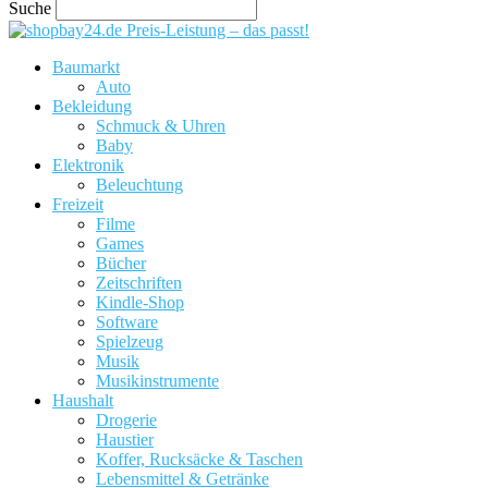
Suche
Preis-Leistung – das passt!
Baumarkt
Auto
Bekleidung
Schmuck & Uhren
Baby
Elektronik
Beleuchtung
Freizeit
Filme
Games
Bücher
Zeitschriften
Kindle-Shop
Software
Spielzeug
Musik
Musikinstrumente
Haushalt
Drogerie
Haustier
Koffer, Rucksäcke & Taschen
Lebensmittel & Getränke