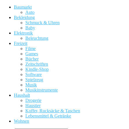
Baumarkt
Auto
Bekleidung
Schmuck & Uhren
Baby
Elektronik
Beleuchtung
Freizeit
Filme
Games
Bücher
Zeitschriften
Kindle-Shop
Software
Spielzeug
Musik
Musikinstrumente
Haushalt
Drogerie
Haustier
Koffer, Rucksäcke & Taschen
Lebensmittel & Getränke
Wohnen