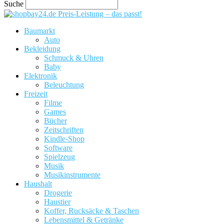
Suche
Preis-Leistung – das passt!
Baumarkt
Auto
Bekleidung
Schmuck & Uhren
Baby
Elektronik
Beleuchtung
Freizeit
Filme
Games
Bücher
Zeitschriften
Kindle-Shop
Software
Spielzeug
Musik
Musikinstrumente
Haushalt
Drogerie
Haustier
Koffer, Rucksäcke & Taschen
Lebensmittel & Getränke