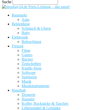
Suche
Preis-Leistung – das passt!
Baumarkt
Auto
Bekleidung
Schmuck & Uhren
Baby
Elektronik
Beleuchtung
Freizeit
Filme
Games
Bücher
Zeitschriften
Kindle-Shop
Software
Spielzeug
Musik
Musikinstrumente
Haushalt
Drogerie
Haustier
Koffer, Rucksäcke & Taschen
Lebensmittel & Getränke