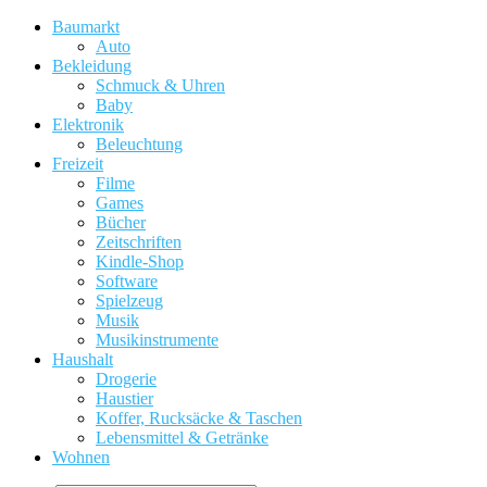
Baumarkt
Auto
Bekleidung
Schmuck & Uhren
Baby
Elektronik
Beleuchtung
Freizeit
Filme
Games
Bücher
Zeitschriften
Kindle-Shop
Software
Spielzeug
Musik
Musikinstrumente
Haushalt
Drogerie
Haustier
Koffer, Rucksäcke & Taschen
Lebensmittel & Getränke
Wohnen