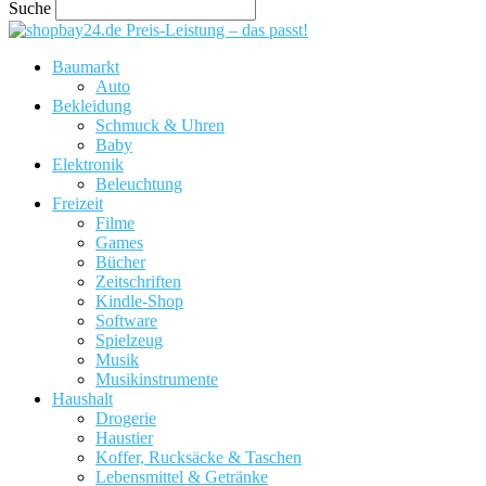
Suche
Preis-Leistung – das passt!
Baumarkt
Auto
Bekleidung
Schmuck & Uhren
Baby
Elektronik
Beleuchtung
Freizeit
Filme
Games
Bücher
Zeitschriften
Kindle-Shop
Software
Spielzeug
Musik
Musikinstrumente
Haushalt
Drogerie
Haustier
Koffer, Rucksäcke & Taschen
Lebensmittel & Getränke