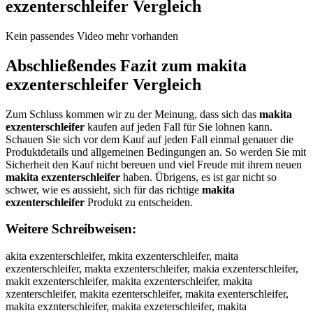
exzenterschleifer
Vergleich
Kein passendes Video mehr vorhanden
Abschließendes Fazit zum
makita
exzenterschleifer
Vergleich
Zum Schluss kommen wir zu der Meinung, dass sich das
makita
exzenterschleifer
kaufen auf jeden Fall für Sie lohnen kann.
Schauen Sie sich vor dem Kauf auf jeden Fall einmal genauer die
Produktdetails und allgemeinen Bedingungen an. So werden Sie mit
Sicherheit den Kauf nicht bereuen und viel Freude mit ihrem neuen
makita exzenterschleifer
haben. Übrigens, es ist gar nicht so
schwer, wie es aussieht, sich für das richtige
makita
exzenterschleifer
Produkt zu entscheiden.
Weitere Schreibweisen:
akita exzenterschleifer, mkita exzenterschleifer, maita exzenterschleifer, makta exzenterschleifer, makia exzenterschleifer, makit exzenterschleifer, makita exzenterschleifer, makita xzenterschleifer, makita ezenterschleifer, makita exenterschleifer, makita exznterschleifer, makita exzeterschleifer, makita exzenerschleifer, makita exzentrschleifer, makita exzenteschleifer, makita exzenterchleifer, makita exzentershleifer, makita exzenterscleifer, makita exzenterscheifer, makita exzenterschlifer, makita exzenterschlefer, makita exzenterschleier, makita exzenterschleifr, makita exzenterschleife, mmakita exzenterschleifer, maakita exzenterschleifer, makkita exzenterschleifer, makiita exzenterschleifer, makitta exzenterschleifer, makitaa exzenterschleifer, makita eexzenterschleifer, makita exxzenterschleifer, makita exzzenterschleifer, makita exzeenterschleifer, makita exzennterschleifer, makita exzentterschleifer, makita exzenteerschleifer, makita exzenterrschleifer, makita exzentersschleifer, makita exzenterscchleifer, makita exzenterschhleifer, makita exzenterschlleifer, makita exzenterschleeifer, makita exzenterschleiifer, makita exzenterschleiffer, makita exzenterschleifeer, makita exzenterschleiferr, amkita exzenterschleifer, mkaita exzenterschleifer, maikta exzenterschleifer, maktia exzenterschleifer, makiat exzenterschleifer, makit aexzenterschleifer, makitae xzenterschleifer, makita xezenterschleifer, makita ezxenterschleifer, makita exeznterschleifer, makita exzneterschleifer, makita exzetnerschleifer, makita exzenetrschleifer, makita exzentreschleifer, makita exzentesrchleifer, makita exzentercshleifer, makita exzentershcleifer, makita exzentersclheifer, makita exzenterschelifer, makita exzenterschliefer, makita exzenterschlefier, makita exzenterschleiefr, makita exzenterschleifre, makitaexzenterschleifer, akita exzenterschleifer, nakita exzenterschleifer, hakita exzenterschleifer, jakita exzenterschleifer, kakita exzenterschleifer, lakita exzenterschleifer, mqkita exzenterschleifer, mwkita exzenterschleifer, mzkita exzenterschleifer, mxkita exzenterschleifer, mauita exzenterschleifer, majita exzenterschleifer, mamita exzenterschleifer, malita exzenterschleifer, maoita exzenterschleifer, makuta exzenterschleifer, makjta exzenterschleifer, makkta exzenterschleifer, maklta exzenterschleifer, makota exzenterschleifer, mak8ta exzenterschleifer, mak9ta exzenterschleifer, makira exzenterschleifer, makifa exzenterschleifer, makiga exzenterschleifer, makiha exzenterschleifer, makiya exzenterschleifer, maki5a exzenterschleifer, maki6a exzenterschleifer, makitq exzenterschleifer, makitw exzenterschleifer, makitz exzenterschleifer, makitx exzenterschleifer, makita wxzenterschleifer, makita sxzenterschleifer, makita dxzenterschleifer, makita fxzenterschleifer, makita rxzenterschleifer, makita 3xzenterschleifer, makita 4xzenterschleifer, makita ezzenterschleifer, makita eazenterschleifer, makita eszenterschleifer, makita edzenterschleifer, makita eczenterschleifer, makita exxenterschleifer, makita exsenterschleifer, makita exaenterschleifer, makita exzwnterschleifer, makita exzsnterschleifer, makita exzdnterschleifer, makita exzfnterschleifer, makita exzrnterschleifer, makita exz3nterschleifer, makita exz4nterschleifer, makita exze terschleifer, makita exzebterschleifer, makita exzegterschleifer, makita exzehterschleifer, makita exzejterschleifer, makita exzemterschleifer, makita exzenrerschleifer, makita exzenferschleifer, makita exzengerschleifer, makita exzenherschleifer, makita exzenyerschleifer, makita exzen5erschleifer, makita exzen6erschleifer, makita exzentwrschleifer, makita exzentsrschleifer, makita exzentdrschleifer, makita exzentfrschleifer, makita exzentrrschleifer, makita exzent3rschleifer, makita exzent4rschleifer, makita exzenteeschleifer, makita exzentedschleifer, makita exzentefschleifer, makita exzentegschleifer, makita exzentetschleifer, makita exzente4schleifer, makita exzente5schleifer, makita exzenterqchleifer, makita exzenterwchleifer, makita exzenterechleifer, makita exzenterzchleifer, makita exzenterxchleifer, makita exzentercchleifer, makita exzenters hleifer, makita exzentersxhleifer, makita exzentersshleifer, makita exzentersdhleifer, makita exzentersfhleifer, makita exzentersvhleifer, makita exzenterscbleifer, makita exzenterscgleifer, makita exzentersctleifer, makita exzenterscyleifer, makita exzentersculeifer, makita exzenterscjleifer, makita exzenterscmleifer, makita exzenterscnleifer, makita exzenterschpeifer, makita exzenterschoeifer, makita exzenterschieifer, makita exzenterschkeifer, makita exzenterschmeifer, makita exzenterschlwifer, makita exzenterschlsifer, makita exzenterschldifer, makita exzenterschlfifer, makita exzenterschlrifer, makita exzenterschl3ifer, makita exzenterschl4ifer, makita exzenterschleufer, makita exzenterschlejfer, makita exzenterschlekfer, makita exzenterschlelfer, makita exzenterschleofer, makita exzenterschle8fer, makita exzenterschle9fer, makita exzenterschleicer, makita exzenterschleider, makita exzenterschleieer, makita exzenterschleirer, makita exzenterschleiter, makita exzenterschleiger, makita exzenterschleiber, makita exzenterschleiver, makita exzenterschleifwr, makita exzenterschleifsr, makita exzenterschleifdr, makita exzenterschleiffr, makita exzenterschleifrr, makita exzenterschleif3r, makita exzenterschleif4r, makita exzenterschleifee, makita exzenterschleifed, makita exzenterschleifef, makita exzenterschleifeg, makita exzenterschleifet, makita exzenterschleife4, makita exzenterschleife5, makita exzenterschleifer, m akita exzenterschleifer, nmakita exzenterschleifer, mnakita exzenterschleifer, hmakita exzenterschleifer, mhakita exzenterschleifer, jmakita exzenterschleifer, mjakita exzenterschleifer, kmakita exzenterschleifer, mkakita exzenterschleifer, lmakita exzenterschleifer, mlakita exzenterschleifer, mqakita exzenterschleifer, maqkita exzenterschleifer, mwakita exzenterschleifer, mawkita exzenterschleifer, mzakita exzenterschleifer, mazkita exzenterschleifer, mxakita exzenterschleifer, maxkita exzenterschleifer, maukita exzenterschleifer, makuita exzenterschleifer, majkita exzenterschleifer, makjita exzenterschleifer, mamkita exzenterschleifer, makmita exzenterschleifer, malkita exzenterschleifer, maklita exzenterschleifer, maokita exzenterschleifer, makoita exzenterschleifer, makiuta exzenterschleifer, makijta exzenterschleifer, makikta exzenterschleifer, makilta exzenterschleifer, makiota exzenterschleifer, mak8ita exzenterschleifer, maki8ta exzenterschleifer, mak9ita exzenterschleifer, maki9ta exzenterschleifer, makirta exzenterschleifer, makitra exzenterschleifer, makifta exzenterschleifer, makitfa exzenterschleifer, makigta exzenterschleifer, makitga exzenterschleifer, makihta exzenterschleifer, makitha exzenterschleifer, makiyta exzenterschleifer, makitya exzenterschleifer, maki5ta exzenterschleifer, makit5a exzenterschleifer, maki6ta exzenterschleifer, makit6a exzenterschleifer, makitqa exzenterschleifer, makitaq exzenterschleifer, makitwa exzenterschleifer, makitaw exzenterschleifer, makitza exzenterschleifer, makitaz exzenterschleifer, makitxa exzenterschleifer, makitax exzenterschleifer, makita wexzenterschleifer, makita ewxzenterschleifer, makita sexzenterschleifer, makita esxzenterschleifer, makita dexzenterschleifer, makita edxzenterschleifer, makita fexzenterschleifer, makita efxzenterschleifer, makita rexzenterschleifer, makita erxzenterschleifer, makita 3exzenterschleifer, makita e3xzenterschleifer, makita 4exzenterschleifer, makita e4xzenterschleifer, makita ezxzenterschleifer, makita eaxzenterschleifer, makita exazenterschleifer, makita exszenterschleifer, makita exdzenterschleifer, makita ecxzenterschleifer, makita exczenterschleifer, makita exzxenterschleifer, makita exzsenterschleifer, makita exzaenterschleifer, makita exzwenterschleifer, makita exzewnterschleifer, makita exzesnterschleifer, makita exzdenterschleifer, makita exzednterschleifer, makita exzfenterschleifer, makita exzefnterschleifer, makita exzrenterschleifer, makita exzernterschleifer, makita exz3enterschleifer, makita exze3nterschleifer, makita exz4enterschleifer, makita exze4nterschleifer, makita exze nterschleifer, makita exzen terschleifer, makita exzebnterschleifer, makita exzenbterschleifer, makita exzegnterschleifer, makita exzengterschleifer, makita exzehnterschleifer, makita exzenhterschleifer, makita exzejnterschleifer, makita exzenjterschleifer, makita exzemnterschleifer, makita exzenmterschleifer, makita exzenrterschleifer, makita exzentrerschleifer, makita exzenfterschleifer, makita exzentferschleifer, makita exzentgerschleifer, makita exzentherschleifer, makita exzenyterschleifer, makita exzentyerschleifer, makita exzen5terschleifer, makita exzent5erschleifer, makita exzen6terschleifer, makita exzent6erschleifer, makita exzentwerschleifer, makita exzentewrschleifer, makita exzentserschleifer, makita exzentesrschleifer, makita exzentderschleifer, makita exzentedrschleifer, makita exzentefrschleifer, makita exzent3erschleifer, makita exzente3rschleifer, makita exzent4erschleifer, makita exzente4rschleifer, makita exzentereschleifer, makita exzenterdschleifer, makita exzenterfschleifer, makita exzentegrschleifer, makita exzentergschleifer, makita exzentetrschleifer, makita exzentertschleifer, makita exzenter4schleifer, makita exzente5rschleifer, makita exzenter5schleifer, makita exzenterqschleifer, makita exzentersqchleifer, makita exzenterwschleifer, makita exzenterswchleifer, makita exzentersechleifer, makita exzenterzschleifer, makita exzenterszchleifer, makita exzenterxschleifer, makita exzentersxchleifer, makita exzentercschleifer, makita exzenters chleifer, makita exzentersc hleifer, makita exzenterscxhleifer, makita exzenterscshleifer, makita exzentersdchleifer, makita exzenterscdhleifer, makita exzentersfchleifer, makita exzenterscfhleifer, makita exzentersvchleifer, makita exzenterscvhleifer, makita exzenterscbhleifer, makita