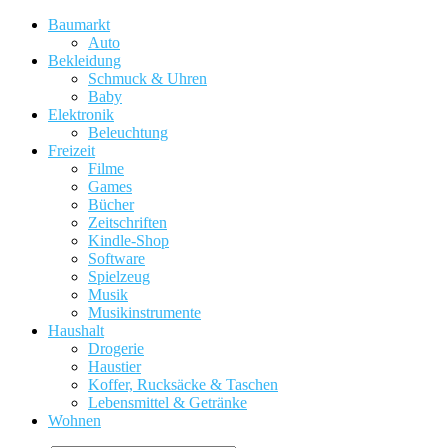
Baumarkt
Auto
Bekleidung
Schmuck & Uhren
Baby
Elektronik
Beleuchtung
Freizeit
Filme
Games
Bücher
Zeitschriften
Kindle-Shop
Software
Spielzeug
Musik
Musikinstrumente
Haushalt
Drogerie
Haustier
Koffer, Rucksäcke & Taschen
Lebensmittel & Getränke
Wohnen