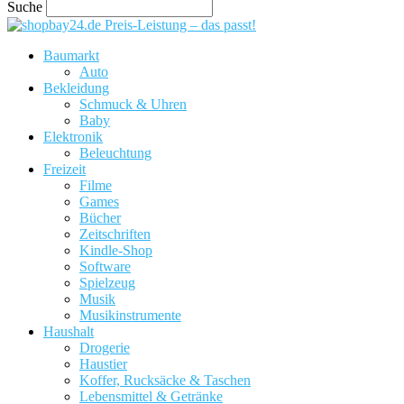
Suche
Preis-Leistung – das passt!
Baumarkt
Auto
Bekleidung
Schmuck & Uhren
Baby
Elektronik
Beleuchtung
Freizeit
Filme
Games
Bücher
Zeitschriften
Kindle-Shop
Software
Spielzeug
Musik
Musikinstrumente
Haushalt
Drogerie
Haustier
Koffer, Rucksäcke & Taschen
Lebensmittel & Getränke