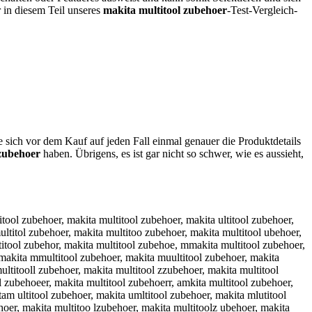
r in diesem Teil unseres
makita multitool zubehoer
-Test-Vergleich-
e sich vor dem Kauf auf jeden Fall einmal genauer die Produktdetails
 zubehoer
haben. Übrigens, es ist gar nicht so schwer, wie es aussieht,
l zubehoer, makitra multitool zubehoer, makifta multitool zubehoer, makitfa multitool zubehoer, makigta multitool zubehoer, makitga multitool zubehoer, makihta multitool zubehoer, makitha multitool zubehoer, makiyta multitool zubehoer, makitya multitool zubehoer, maki5ta multitool zubehoer, makit5a multitool zubehoer, maki6ta multitool zubehoer, makit6a multitool zubehoer, makitqa multitool zubehoer, makitaq multitool zubehoer, makitwa multitool zubehoer, makitaw multitool zubehoer, makitza multitool zubehoer, makitaz multitool zubehoer, makitxa multitool zubehoer, makitax multitool zubehoer, makita multitool zubehoer, makita m ultitool zubehoer, makita nmultitool zubehoer, makita mnultitool zubehoer, makita hmultitool zubehoer, makita mhultitool zubehoer, makita jmultitool zubehoer, makita mjultitool zubehoer, makita kmultitool zubehoer, makita mkultitool zubehoer, makita lmultitool zubehoer, makita mlultitool zubehoer, makita myultitool zubehoer, makita muyltitool zubehoer, makita muhltitool zubehoer, makita mujltitool zubehoer, makita mukltitool zubehoer, makita miultitool zubehoer, makita muiltitool zubehoer, makita m7ultitool zubehoer, makita mu7ltitool zubehoer, makita m8ultitool zubehoer, makita mu8ltitool zubehoer, makita mupltitool zubehoer, makita mulptitool zubehoer, makita muoltitool zubehoer, makita mulotitool zubehoer, makita mulititool zubehoer, makita mulktitool zubehoer, makita mumltitool zubehoer, makita mulmtitool zubehoer, makita mulrtitool zubehoer, makita multritool zubehoer, makita mulftitool zubehoer, makita multfitool zubehoer, makita mulgtitool zubehoer, makita multgitool zubehoer, makita mulhtitool zubehoer, makita multhitool zubehoer, makita mulytitool zubehoer, makita multyitool zubehoer, makita mul5titool zubehoer, makita mult5itool zubehoer, makita mul6titool zubehoer, makita mult6itool zubehoer, makita multuitool zubehoer, makita multiutool zubehoer, makita multjitool zubehoer, makita multijtool zubehoer, makita multkitool zubehoer, makita multiktool zubehoer, makita multlitool zubehoer, makita multiltool zubehoer, makita multoitool zubehoer, makita multiotool zubehoer, makita mult8itool zubehoer, makita multi8tool zubehoer, makita mult9itool zubehoer, makita multi9tool zubehoer, makita multirtool zubehoer, makita multitrool zubehoer, makita multiftool zubehoer, makita multitfool zubehoer, makita multigtool zubehoer, makita multitgool zubehoer, makita multihtool zubehoer, makita multithool zubehoer, makita multiytool zubehoer, makita multityool zubehoer, makita multi5tool zubehoer, makita multit5ool zubehoer, makita multi6tool zubehoer, makita multit6ool zubehoer, makita multitiool zubehoer, makita multitoiol zubehoer, makita multitkool zubehoer, makita multitokol zubehoer, makita multitlool zubehoer, makita multitolol zubehoer, makita multitpool zubehoer, makita multitopol zubehoer, makita multit9ool zubehoer, makita multito9ol zubehoer, makita multit0ool zubehoer, makita multito0ol zubehoer, makita multitooil zubehoer, makita multitookl zubehoer, makita multitoopl zubehoer, makita multitoo9l zubehoer, makita multitoo0l zubehoer, makita multitoolp zubehoer, makita multitoolo zubehoer, makita multitooli zubehoer, makita multitoolk