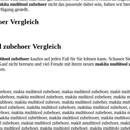
kita multitool zubehoer
nicht das passende dabei sein, haben wir hie
fügung gestellt.
oer
Vergleich
l zubehoer
Vergleich
titool zubehoer
kaufen auf jeden Fall für Sie lohnen kann. Schauen Si
Kauf nicht bereuen und viel Freude mit ihrem neuen
makita multitool
en.
tool zubehoer, makita mulyitool zubehoer, makita mul5itool zubehoer, makita mul6itool zubehoer, makita multutool zubehoer, makita multjtool zubehoer, makita multktool zubehoer, makita multltool zubehoer, makita multotool zubehoer, makita mult8tool zubehoer, makita mult9tool zubehoer, makita multirool zubehoer, makita multifool zubehoer, makita multigool zubehoer, makita multihool zubehoer, makita multiyool zubehoer, makita multi5ool zubehoer, makita multi6ool zubehoer, makita multitiol zubehoer, makita multitkol zubehoer, makita multitlol zubehoer, makita multitpol zubehoer, makita multit9ol zubehoer, makita multit0ol zubehoer, makita multitoil zubehoer, makita multitokl zubehoer, makita multitoll zubehoer, makita multitopl zubehoer, makita multito9l zubehoer, makita multito0l zubehoer, makita multitoop zubehoer, makita multitooo zubehoer, makita multitooi zubehoer, makita multitook zubehoer, makita multitoom zubehoer, makita multitool xubehoer, makita multitool subehoer, makita multitool aubehoer, makita multitool zybehoer, makita multitool zhbehoer, makita multitool zjbehoer, makita multitool zkbehoer, makita multitool zibehoer, makita multitool z7behoer, makita multitool z8behoer, makita multitool zu ehoer, makita multitool zuvehoer, makita multitool zufehoer, makita multitool zugehoer, makita multitool zuhehoer, makita multitool zunehoer, makita multitool zubwhoer, makita multitool zubshoer, makita multitool zubdhoer, makita multitool zubfhoer, makita multitool zubrhoer, makita multitool zub3hoer, makita multitool zub4hoer, makita multitool zubeboer, makita multitool zubegoer, makita multitool zubetoer, makita multitool zubeyoer, makita multitool zubeuoer, makita multitool zubejoer, makita multitool zubemoer, makita multitool zubenoer, makita multitool zubehier, makita multitool zubehker, makita multitool zubehler, makita multitool zubehper, makita multitool zubeh9er, makita multitool zubeh0er, makita multitool zubehowr, makita multitool zubehosr, makita multitool zubehodr, makita multitool zubehofr, makita multitool zubehorr, makita multitool zubeho3r, makita multitool zubeho4r, makita multitool zubehoee, makita multitool zubehoed, makita multitool zubehoef, makita multitool zubehoeg, makita multitool zubehoet, makita multitool zubehoe4, makita multitool zubehoe5, makita multitool zubehoer, m akita multitool zubehoer, nmakita multitool zubehoer, mnakita multitool zubehoer, hmakita multitool zubehoer, mhakita multitool zubehoer, jmakita multitool zubehoer, mjakita multitool zubehoer, kmakita multitool zubehoer, mkakita multitool zubehoer, lmakita multitool zubehoer, mlakita multitool zubehoer, mqakita multitool zubehoer, maqkita multitool zubehoer, mwakita multitool zubehoer, mawkita multitool zubehoer, mzakita multitool zubehoer, mazkita multitool zubehoer, mxakita multitool zubehoer, maxkita multitool zubehoer, maukita multitool zubehoer, makuita multitool zubehoer, majkita multitool zubehoer, makjita multitool zubehoer, mamkita multitool zubehoer, makmita multitool zubehoer, malkita multitool zubehoer, maklita multitool zubehoer, maokita multitool zubehoer, makoita multitool zubehoer, makiuta multitool zubehoer, makijta multitool zubehoer, makikta multitool zubehoer, makilta multitool zubehoer, makiota multitool zubehoer, mak8ita multitool zubehoer, maki8ta multitool zubehoer, mak9ita multitool zubehoer, maki9ta multitool zubehoer, makirta multitoo