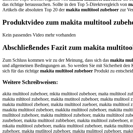
das richtige heraussuchen. Sollte in den Top 5-Direktvergleich von
ma
Artikels die absoluten Top 20 der
makita multitool zubehoer
zur Ver
Produktvideo zum
makita multitool zubeh
Kein passendes Video mehr vorhanden
Abschließendes Fazit zum
makita multitoo
Zum Schluss kommen wir zu der Meinung, dass sich das
makita mul
und allgemeinen Bedingungen an. So werden Sie mit Sicherheit den 
sich für das richtige
makita multitool zubehoer
Produkt zu entscheid
Weitere Schreibweisen:
akita multitool zubehoer, mkita multitool zubehoer, maita multitool zubehoer, makta multitool zubehoer, makia multitool zubehoer, makit multitool zubehoer, makita multitool zubehoer, makita ultitool zubehoer, makita mltitool zubehoer, makita mutitool zubehoer, makita mulitool zubehoer, makita multtool zubehoer, makita multiool zubehoer, makita multitol zubehoer, makita multitoo zubehoer, makita multitool ubehoer, makita multitool zbehoer, makita multitool zuehoer, makita multitool zubhoer, makita multitool zubeoer, makita multitool zubeher, makita multitool zubehor, makita multitool zubehoe, mmakita multitool zubehoer, maakita multitool zubehoer, makkita multitool zubehoer, makiita multitool zubehoer, makitta multitool zubehoer, makitaa multitool zubehoer, makita mmultitool zubehoer, makita muultitool zubehoer, makita mulltitool zubehoer, makita multtitool zubehoer, makita multiitool zubehoer, makita multittool zubehoer, makita multitoool zubehoer, makita multitooll zubehoer, makita multitool zzubehoer, makita multitool zuubehoer, makita multitool zubbehoer, makita multitool zubeehoer, makita multitool zubehhoer, makita multitool zubehooer, makita multitool zubehoeer, makita multitool zubehoerr, amkita multitool zubehoer, mkaita multitool zubehoer, maikta multitool zubehoer, maktia multitool zubehoer, makiat multitool zubehoer, makit amultitool zubehoer, makitam ultitool zubehoer, makita umltitool zubehoer, makita mlutitool zubehoer, makita mutlitool zubehoer, makita mulittool zubehoer, makita multtiool zubehoer, makita multiotol zubehoer, makita multitolo zubehoer, makita multitoo lzubehoer, makita multitoolz ubehoer, makita multitool uzbehoer, makita multitool zbuehoer, makita multitool zuebhoer, makita multitool zubheoer, makita multitool zubeoher, makita multitool zubeheor, makita multitool zubehore, makitamultitool zubehoer, makita multitoolzubehoer, akita multitool zubehoer, nakita multitool zubehoer, hakita multitool zubehoer, jakita multitool zubehoer, kakita multitool zubehoer, lakita multitool zubehoer, mqkita multitool zubehoer, mwkita multitool zubehoer, mzkita multitool zubehoer, mxkita multitool zubehoer, mauita multitool zubehoer, majita multitool zubehoer, mamita multitool zubehoer, malita multitool zubehoer, maoita multitool zubehoer, makuta multitool zubehoer, makjta multitool zubehoer, makkta multitool zubehoer, maklta multitool zubehoer, makota multitool zubehoer, mak8ta multitool zubehoer, mak9ta multitool zubehoer, makira multitool zubehoer, makifa multitool zubehoer, makiga multitool zubehoer, makiha multitool zubehoer, makiya multitool zubehoer, maki5a multitool zubehoer, maki6a multitool zubehoer, makitq multitool zubehoer, makitw multitool zubehoer, makitz multitool zubehoer, makitx multitool zubehoer, makita ultitool zubehoer, makita nultitool zubehoer, makita hultitool zubehoer, makita jultitool zubehoer, makita kultitool zubehoer, makita lultitool zubehoer, makita myltitool zubehoer, makita mhltitool zubehoer, makita mjltitool zubehoer, makita mkltitool zubehoer, makita miltitool zubehoer, makita m7ltitool zubehoer, makita m8ltitool zubehoer, makita muptitool zubehoer, makita muotitool zubehoer, makita muititool zubehoer, makita muktitool zubehoer, makita mumtitool zubehoer, makita mulritool zubehoer, makita mulfitool zubehoer, makita mulgitool zubehoer, makita mulhi