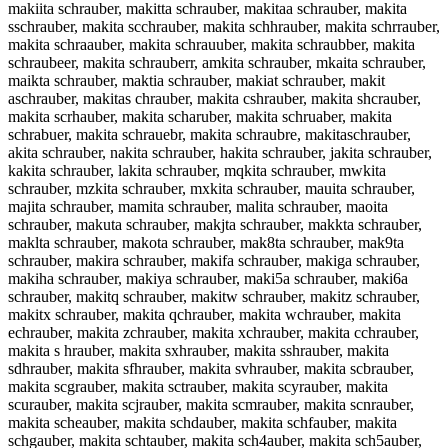
makiita schrauber, makitta schrauber, makitaa schrauber, makita
sschrauber, makita scchrauber, makita schhrauber, makita schrrauber,
makita schraauber, makita schrauuber, makita schraubber, makita
schraubeer, makita schrauberr, amkita schrauber, mkaita schrauber,
maikta schrauber, maktia schrauber, makiat schrauber, makit
aschrauber, makitas chrauber, makita cshrauber, makita shcrauber,
makita scrhauber, makita scharuber, makita schruaber, makita
schrabuer, makita schrauebr, makita schraubre, makitaschrauber,
akita schrauber, nakita schrauber, hakita schrauber, jakita schrauber,
kakita schrauber, lakita schrauber, mqkita schrauber, mwkita
schrauber, mzkita schrauber, mxkita schrauber, mauita schrauber,
majita schrauber, mamita schrauber, malita schrauber, maoita
schrauber, makuta schrauber, makjta schrauber, makkta schrauber,
maklta schrauber, makota schrauber, mak8ta schrauber, mak9ta
schrauber, makira schrauber, makifa schrauber, makiga schrauber,
makiha schrauber, makiya schrauber, maki5a schrauber, maki6a
schrauber, makitq schrauber, makitw schrauber, makitz schrauber,
makitx schrauber, makita qchrauber, makita wchrauber, makita
echrauber, makita zchrauber, makita xchrauber, makita cchrauber,
makita s hrauber, makita sxhrauber, makita sshrauber, makita
sdhrauber, makita sfhrauber, makita svhrauber, makita scbrauber,
makita scgrauber, makita sctrauber, makita scyrauber, makita
scurauber, makita scjrauber, makita scmrauber, makita scnrauber,
makita scheauber, makita schdauber, makita schfauber, makita
schgauber, makita schtauber, makita sch4auber, makita sch5auber,