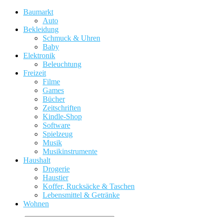
Baumarkt
Auto
Bekleidung
Schmuck & Uhren
Baby
Elektronik
Beleuchtung
Freizeit
Filme
Games
Bücher
Zeitschriften
Kindle-Shop
Software
Spielzeug
Musik
Musikinstrumente
Haushalt
Drogerie
Haustier
Koffer, Rucksäcke & Taschen
Lebensmittel & Getränke
Wohnen