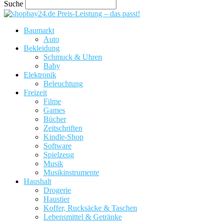
Suche
Preis-Leistung – das passt!
Baumarkt
Auto
Bekleidung
Schmuck & Uhren
Baby
Elektronik
Beleuchtung
Freizeit
Filme
Games
Bücher
Zeitschriften
Kindle-Shop
Software
Spielzeug
Musik
Musikinstrumente
Haushalt
Drogerie
Haustier
Koffer, Rucksäcke & Taschen
Lebensmittel & Getränke