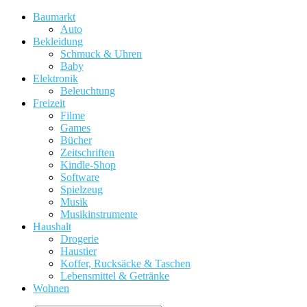
Baumarkt
Auto
Bekleidung
Schmuck & Uhren
Baby
Elektronik
Beleuchtung
Freizeit
Filme
Games
Bücher
Zeitschriften
Kindle-Shop
Software
Spielzeug
Musik
Musikinstrumente
Haushalt
Drogerie
Haustier
Koffer, Rucksäcke & Taschen
Lebensmittel & Getränke
Wohnen