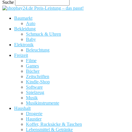
Suche
Preis-Leistung – das passt!
Baumarkt
Auto
Bekleidung
Schmuck & Uhren
Baby
Elektronik
Beleuchtung
Freizeit
Filme
Games
Bücher
Zeitschriften
Kindle-Shop
Software
Spielzeug
Musik
Musikinstrumente
Haushalt
Drogerie
Haustier
Koffer, Rucksäcke & Taschen
Lebensmittel & Getränke