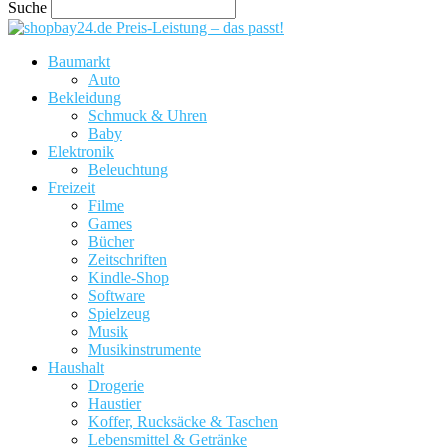
Suche
Preis-Leistung – das passt!
Baumarkt
Auto
Bekleidung
Schmuck & Uhren
Baby
Elektronik
Beleuchtung
Freizeit
Filme
Games
Bücher
Zeitschriften
Kindle-Shop
Software
Spielzeug
Musik
Musikinstrumente
Haushalt
Drogerie
Haustier
Koffer, Rucksäcke & Taschen
Lebensmittel & Getränke