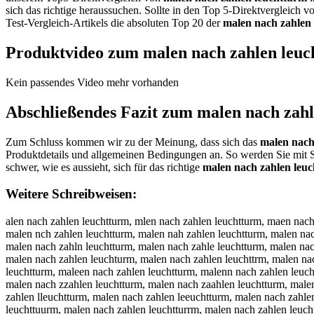
sich das richtige heraussuchen. Sollte in den Top 5-Direktvergleich 
Test-Vergleich-Artikels die absoluten Top 20 der
malen nach zahlen
Produktvideo zum
malen nach zahlen leu
Kein passendes Video mehr vorhanden
Abschließendes Fazit zum
malen nach zah
Zum Schluss kommen wir zu der Meinung, dass sich das
malen nach
Produktdetails und allgemeinen Bedingungen an. So werden Sie mit S
schwer, wie es aussieht, sich für das richtige
malen nach zahlen leu
Weitere Schreibweisen:
alen nach zahlen leuchtturm, mlen nach zahlen leuchtturm, maen nach zahlen leuchtturm, maln nach zahlen leuchtturm, male nach zahlen leuchtturm, malen nach zahlen leuchtturm, malen ach zahlen leuchtturm, malen nch zahlen leuchtturm, malen nah zahlen leuchtturm, malen nac zahlen leuchtturm, malen nach ahlen leuchtturm, malen nach zhlen leuchtturm, malen nach zalen leuchtturm, malen nach zahen leuchtturm, malen nach zahln leuchtturm, malen nach zahle leuchtturm, malen nach zahlen euchtturm, malen nach zahlen luchtturm, malen nach zahlen lechtturm, malen nach zahlen leuhtturm, malen nach zahlen leuctturm, malen nach zahlen leuchturm, malen nach zahlen leuchttrm, malen nach zahlen leuchttum, malen nach zahlen leuchttur, mmalen nach zahlen leuchtturm, maalen nach zahlen leuchtturm, mallen nach zahlen leuchtturm, maleen nach zahlen leuchtturm, malenn nach zahlen leuchtturm, malen nnach zahlen leuchtturm, malen naach zahlen leuchtturm, malen nacch zahlen leuchtturm, malen nachh zahlen leuchtturm, malen nach zzahlen leuchtturm, malen nach zaahlen leuchtturm, malen nach zahhlen leuchtturm, malen nach zahllen leuchtturm, malen nach zahleen leuchtturm, malen nach zahlenn leuchtturm, malen nach zahlen lleuchtturm, malen nach zahlen leeuchtturm, malen nach zahlen leuuchtturm, malen nach zahlen leucchtturm, malen nach zahlen leuchhtturm, malen nach zahlen leuchttturm, malen nach zahlen leuchttuurm, malen nach zahlen leuchtturrm, malen nach zahlen leuchtturmm, amlen nach zahlen leuchtturm, mlaen nach zahlen leuchtturm, maeln nach zahlen leuchtturm, malne nach zahlen leuchtturm, male nnach zahlen leuchtturm, malenn ach zahlen leuchtturm, malen anch zahlen leuchtturm, malen ncah zahlen leuchtturm, malen nahc zahlen leuchtturm, malen nac hzahlen leuchtturm, malen nachz ahlen leuchtturm, malen nach azhlen leuchtturm, malen nach zhalen leuchtturm, malen nach zalhen leuchtturm, malen nach zaheln leuchtturm, malen nach zahlne leuchtturm, malen nach zahle nleuchtturm, malen nach zahlenl euchtturm, malen nach zahlen eluchtturm, malen nach zahlen luechtturm, malen nach zahlen lecuhtturm, malen nach zahlen leuhctturm, malen nach zahlen leucthturm, malen nach zahlen leuchtutrm, malen nach zahlen leuchttrum, malen nach zahlen leuchttumr, malennach zahlen leuchtturm, malen nachzahlen leuchtturm, malen nach zahlenleuchtturm, alen nach zahlen leuchtturm, nalen nach zahlen leuchtturm, halen nach zahlen leuchtturm, jalen nach zahlen leuchtturm, kalen nach zahlen leuchtturm, lalen nach zahlen leuchtturm, mqlen nach zahlen leuchtturm, mwlen nach zahlen leuchtturm, mzlen nach zahlen leuchtturm, mxlen nach zahlen leuchtturm, mapen nach zahlen leuchtturm, maoen nach zahlen leuchtturm, maien nach zahlen leuchtturm, maken nach zahlen leuchtturm, mamen nach zahlen leuchtturm, malwn nach zahlen leuchtturm, malsn nach zahlen leuchtturm, maldn nach zahlen leuchtturm, malfn nach zahlen leuchtturm, malrn nach zahlen leuchtturm, mal3n nach zahlen leuchtturm, mal4n nach zahlen leuchtturm, male nach zahlen leuchtturm, maleb nach zahlen leuchtturm, maleg nach zahlen leuchtturm, maleh nach zahlen leuchtturm, malej nach zahlen leuchtturm, malem nach zahlen leuchtturm, malen ach zahlen leuchtturm, malen bach zahlen leuchtturm, malen gach zahlen leuchtturm, malen hach zahlen leuchtturm, malen jach zahlen leuchtturm, m