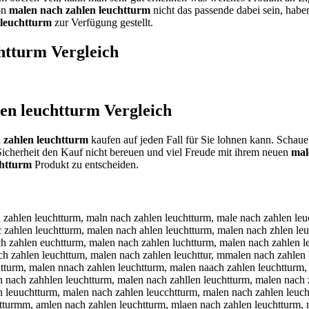
von
malen nach zahlen leuchtturm
nicht das passende dabei sein, haben
 leuchtturm
zur Verfügung gestellt.
chtturm
Vergleich
len leuchtturm
Vergleich
 zahlen leuchtturm
kaufen auf jeden Fall für Sie lohnen kann. Schaue
icherheit den Kauf nicht bereuen und viel Freude mit ihrem neuen
mal
chtturm
Produkt zu entscheiden.
alen mach zahlen leuchtturm, malen nqch zahlen leuchtturm, malen nwch zahlen leuchtturm, malen nzch zahlen leuchtturm, malen nxch zahlen leuchtturm, malen na h zahlen leuchtturm, malen naxh zahlen leuchtturm, malen nash zahlen leuchtturm, malen nadh zahlen leuchtturm, malen nafh zahlen leuchtturm, malen navh zahlen leuchtturm, malen nacb zahlen leuchtturm, malen nacg zahlen leuchtturm, malen nact zahlen leuchtturm, malen nacy zahlen leuchtturm, malen nacu zahlen leuchtturm, malen nacj zahlen leuchtturm, malen nacm zahlen leuchtturm, malen nacn zahlen leuchtturm, malen nach xahlen leuchtturm, malen nach sahlen leuchtturm, malen nach aahlen leuchtturm, malen nach zqhlen leuchtturm, malen nach zwhlen leuchtturm, malen nach zzhlen leuchtturm, malen nach zxhlen leuchtturm, malen nach zablen leuchtturm, malen nach zaglen leuchtturm, malen nach zatlen leuchtturm, malen nach zaylen leuchtturm, malen nach zaulen leuchtturm, malen nach zajlen leuchtturm, malen nach zamlen leuchtturm, malen nach zanlen leuchtturm, malen nach zahpen leuchtturm, malen nach zahoen leuchtturm, malen nach zahien leuchtturm, malen nach zahken leuchtturm, malen nach zahmen leuchtturm, malen nach zahlwn leuchtturm, malen nach zahlsn leuchtturm, malen nach zahldn leuchtturm, malen nach zahlfn leuchtturm, malen nach zahlrn leuchtturm, malen nach zahl3n leuchtturm, malen nach zahl4n leuchtturm, malen nach zahle leuchtturm, malen nach zahleb leuchtturm, malen nach zahleg leuchtturm, malen nach zahleh leuchtturm, malen nach zahlej leuchtturm, malen nach zahlem leuchtturm, malen nach zahlen peuchtturm, malen nach zahlen oeuchtturm, malen nach zahlen ieuchtturm, malen nach zahlen keuchtturm, malen nach zahlen meuchtturm, malen nach zahlen lwuchtturm, malen nach zahlen lsuchtturm, malen nach zahlen lduchtturm, malen nach zahlen lfuchtturm, malen nach zahlen lruchtturm, malen nach zahlen l3uchtturm, malen nach zahlen l4uchtturm, malen nach zahlen leychtturm, malen nach zahlen lehchtturm, malen nach zahlen lejchtturm, malen nach zahlen lekchtturm, malen nach zahlen leichtturm, malen nach zahlen le7chtturm, malen nach zahlen le8chtturm, malen nach zahlen leu htturm, malen nach zahlen leuxhtturm, malen nach zahlen leushtturm, malen nach zahlen leudhtturm, malen nach zahlen leufhtturm, malen nach zahlen leuvhtturm, malen nach zahlen leucbtturm, malen nach zahlen leucgtturm, malen nach zahlen leucttturm, malen nach zahlen leucytturm, malen nach zahlen leucutturm, malen nach zahlen leucjtturm, malen nach zahlen leucmtturm, malen nach zahlen leucntturm, malen nach zahlen leuchrturm, malen nach zahlen leuchfturm, malen nach zahlen leuchgturm, malen nach zahlen leuchhturm, malen nach zahlen leuchyturm, malen nach zahlen leuch5turm, malen nach zahlen leuch6turm, malen nach zahlen leuchtrurm, malen nach zahlen leuchtfurm, malen nach zahlen leuchtgurm, malen nach zahlen leuchthurm, malen nach zahlen leuchtyurm, malen nach zahlen leucht5urm, malen nach zahlen leucht6urm, malen nach zahlen leuchttyrm, malen nach zahlen leuchtthrm, malen nach zahlen leuchttjrm, malen nach zahlen leuchttkrm, malen nach zahlen leuchttirm, malen nach zahlen leuchtt7rm, malen nach zahlen leuchtt8rm, malen nach zahlen leuchttuem, malen nach zahlen leuchttudm, malen nach zahlen leuchttufm, malen nach zahlen leuchttugm, malen nach zahlen leuchttutm, malen nach zahlen leuchttu4m, malen nach zahlen leuchttu5m