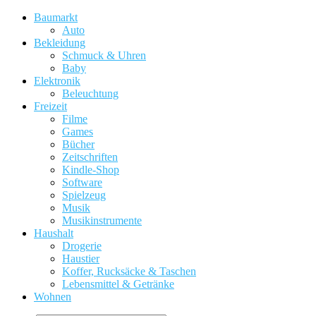
Baumarkt
Auto
Bekleidung
Schmuck & Uhren
Baby
Elektronik
Beleuchtung
Freizeit
Filme
Games
Bücher
Zeitschriften
Kindle-Shop
Software
Spielzeug
Musik
Musikinstrumente
Haushalt
Drogerie
Haustier
Koffer, Rucksäcke & Taschen
Lebensmittel & Getränke
Wohnen