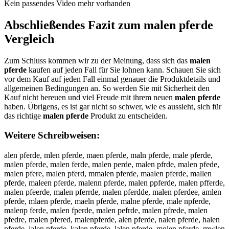
Kein passendes Video mehr vorhanden
Abschließendes Fazit zum
malen pferde
Vergleich
Zum Schluss kommen wir zu der Meinung, dass sich das
malen
pferde
kaufen auf jeden Fall für Sie lohnen kann. Schauen Sie sich
vor dem Kauf auf jeden Fall einmal genauer die Produktdetails und
allgemeinen Bedingungen an. So werden Sie mit Sicherheit den
Kauf nicht bereuen und viel Freude mit ihrem neuen
malen pferde
haben. Übrigens, es ist gar nicht so schwer, wie es aussieht, sich für
das richtige
malen pferde
Produkt zu entscheiden.
Weitere Schreibweisen:
alen pferde, mlen pferde, maen pferde, maln pferde, male pferde,
malen pferde, malen ferde, malen perde, malen pfrde, malen pfede,
malen pfere, malen pferd, mmalen pferde, maalen pferde, mallen
pferde, maleen pferde, malenn pferde, malen ppferde, malen pfferde,
malen pfeerde, malen pferrde, malen pferdde, malen pferdee, amlen
pferde, mlaen pferde, maeln pferde, malne pferde, male npferde,
malenp ferde, malen fperde, malen pefrde, malen pfrede, malen
pfedre, malen pfered, malenpferde, alen pferde, nalen pferde, halen
pferde, jalen pferde, kalen pferde, lalen pferde, mqlen pferde, mwlen