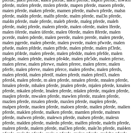
pferde, mzlen pferde, mxlen pferde, mapen pferde, maoen pferde,
maien pferde, maken pferde, mamen pferde, malwn pferde, malsn
pferde, maldn pferde, malfn pferde, malrn pferde, mal3n pferde,
mal4n pferde, male pferde, maleb pferde, maleg pferde, maleh
pferde, malej pferde, malem pferde, malen oferde, malen lferde,
malen öferde, malen üferde, malen 0ferde, malen ßferde, malen
pcerde, malen pderde, malen peerde, malen prerde, malen pterde,
malen pgerde, malen pberde, malen pverde, malen pfwrde, malen
pfsrde, malen pfdrde, malen pffrde, malen pfrrde, malen pf3rde,
malen pf4rde, malen pfeede, malen pfedde, malen pfefde, malen
pfegde, malen pfetde, malen pfe4de, malen pfe5de, malen pferxe,
malen pferse, malen pferwe, malen pferee, malen pferre, malen
pferfe, malen pferve, malen pferce, malen pferdw, malen pferds,
malen pferdd, malen pferdf, malen pferdr, malen pferd3, malen
pferd4, malen pferde, m alen pferde, nmalen pferde, mnalen pferde,
hmalen pferde, mhalen pferde, jmalen pferde, mjalen pferde, kmalen
pferde, mkalen pferde, lmalen pferde, mlalen pferde, mqalen pferde,
maqlen pferde, mwalen pferde, mawlen pferde, mzalen pferde,
mazlen pferde, mxalen pferde, maxlen pferde, maplen pferde,
malpen pferde, maolen pferde, maloen pferde, mailen pferde, malien
pferde, maklen pferde, malken pferde, mamlen pferde, malmen
pferde, malwen pferde, malewn pferde, malsen pferde, malesn
pferde, malden pferde, maledn pferde, malfen pferde, malefn pferde,
malren pferde, malern pferde, mal3en pferde, male3n pferde, mal4en