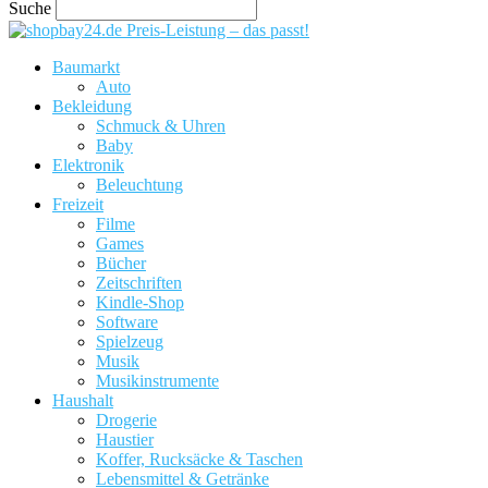
Suche
Preis-Leistung – das passt!
Baumarkt
Auto
Bekleidung
Schmuck & Uhren
Baby
Elektronik
Beleuchtung
Freizeit
Filme
Games
Bücher
Zeitschriften
Kindle-Shop
Software
Spielzeug
Musik
Musikinstrumente
Haushalt
Drogerie
Haustier
Koffer, Rucksäcke & Taschen
Lebensmittel & Getränke