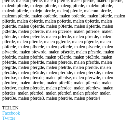
pferde, male4n pferde, male n pferde, malen pferde, malebn pferde,
malenb pferde, malegn pferde, maleng pferde, malehn pferde,
malenh pferde, malejn pferde, malenj pferde, malemn pferde,
malenm pferde, malen opferde, malen poferde, malen lpferde, malen
plferde, malen öpferde, malen pöferde, malen üpferde, malen
püferde, malen 0pferde, malen p0ferde, malen ßpferde, malen
pßferde, malen pcferde, malen pfcerde, malen pdferde, malen
pfderde, malen peferde, malen prferde, malen pfrerde, malen
ptferde, malen pfterde, malen pgferde, malen pfgerde, malen
pbferde, malen pfberde, malen pvferde, malen pfverde, malen
pfwerde, malen pfewrde, malen pfserde, malen pfesrde, malen
pfedrde, malen pfefrde, malen pf3erde, malen pfe3rde, malen
pf4erde, malen pfe4rde, malen pferede, malen pferfde, malen
pfegrde, malen pfergde, malen pfetrde, malen pfertde, malen
pfer4de, malen pfe5rde, malen pfer5de, malen pferxde, malen
pferdxe, malen pfersde, malen pferdse, malen pferwde, malen
pferdwe, malen pferdre, malen pferdfe, malen pfervde, malen
pferdve, malen pfercde, malen pferdce, malen pferdew, malen
pferdes, malen pferded, malen pferdef, malen pferder, malen
pferd3e, malen pferde3, malen pferd4e, malen pferde4
TEILEN
Facebook
Twitter