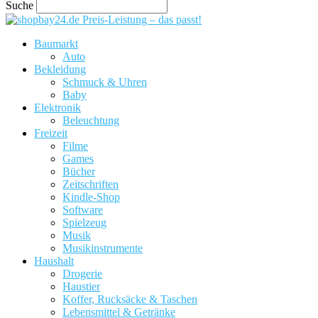
Suche
Preis-Leistung – das passt!
Baumarkt
Auto
Bekleidung
Schmuck & Uhren
Baby
Elektronik
Beleuchtung
Freizeit
Filme
Games
Bücher
Zeitschriften
Kindle-Shop
Software
Spielzeug
Musik
Musikinstrumente
Haushalt
Drogerie
Haustier
Koffer, Rucksäcke & Taschen
Lebensmittel & Getränke