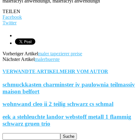
maleracryl anwendungh, maleracryl anwendungn
TEILEN
Facebook
Twitter
Vorheriger Artikel
maler tapezierer preise
Nächster Artikel
malerbuerste
VERWANDTE ARTIKEL
MEHR VOM AUTOR
schmuckkasten charminster iv paulownia teilmassiv
maison belfort
wohnwand cleo ii 2 teilig schwarz cs schmal
eek a stehleuchte landor webstoff metall 1 flammig
schwarz gruen trio