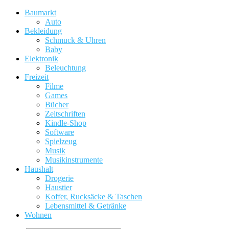
Baumarkt
Auto
Bekleidung
Schmuck & Uhren
Baby
Elektronik
Beleuchtung
Freizeit
Filme
Games
Bücher
Zeitschriften
Kindle-Shop
Software
Spielzeug
Musik
Musikinstrumente
Haushalt
Drogerie
Haustier
Koffer, Rucksäcke & Taschen
Lebensmittel & Getränke
Wohnen