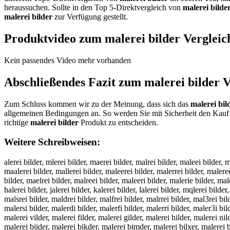
heraussuchen. Sollte in den Top 5-Direktvergleich von
malerei bilde
malerei bilder
zur Verfügung gestellt.
Produktvideo zum
malerei bilder
Vergleic
Kein passendes Video mehr vorhanden
Abschließendes Fazit zum
malerei bilder
V
Zum Schluss kommen wir zu der Meinung, dass sich das
malerei bil
allgemeinen Bedingungen an. So werden Sie mit Sicherheit den Kauf 
richtige
malerei bilder
Produkt zu entscheiden.
Weitere Schreibweisen:
alerei bilder, mlerei bilder, maerei bilder, malrei bilder, maleei bilder, 
maalerei bilder, mallerei bilder, maleerei bilder, malerrei bilder, maleree
bilder, maelrei bilder, malreei bilder, maleeri bilder, malerie bilder, male
halerei bilder, jalerei bilder, kalerei bilder, lalerei bilder, mqlerei bil
malsrei bilder, maldrei bilder, malfrei bilder, malrrei bilder, mal3rei bi
malersi bilder, malerdi bilder, malerfi bilder, malerri bilder, maler3i bi
malerei vilder, malerei filder, malerei gilder, malerei hilder, malerei ni
malerei biider, malerei bikder, malerei bimder, malerei bilxer, malerei bi