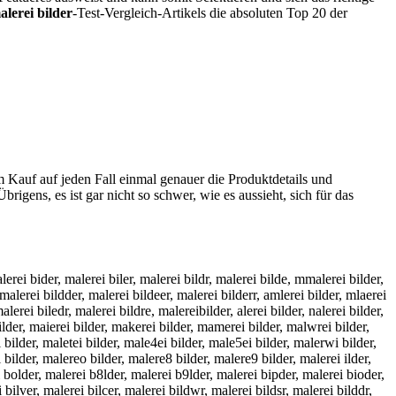
alerei bilder
-Test-Vergleich-Artikels die absoluten Top 20 der
m Kauf auf jeden Fall einmal genauer die Produktdetails und
brigens, es ist gar nicht so schwer, wie es aussieht, sich für das
alerei bider, malerei biler, malerei bildr, malerei bilde, mmalerei bilder,
 malerei bildder, malerei bildeer, malerei bilderr, amlerei bilder, mlaerei
alerei biledr, malerei bildre, malereibilder, alerei bilder, nalerei bilder,
 bilder, maierei bilder, makerei bilder, mamerei bilder, malwrei bilder,
i bilder, maletei bilder, male4ei bilder, male5ei bilder, malerwi bilder,
l bilder, malereo bilder, malere8 bilder, malere9 bilder, malerei ilder,
ei bolder, malerei b8lder, malerei b9lder, malerei bipder, malerei bioder,
 bilver, malerei bilcer, malerei bildwr, malerei bildsr, malerei bilddr,