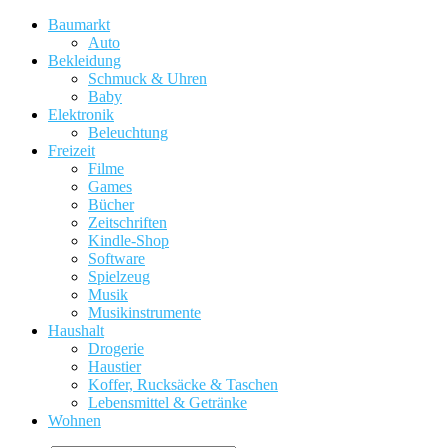
Baumarkt
Auto
Bekleidung
Schmuck & Uhren
Baby
Elektronik
Beleuchtung
Freizeit
Filme
Games
Bücher
Zeitschriften
Kindle-Shop
Software
Spielzeug
Musik
Musikinstrumente
Haushalt
Drogerie
Haustier
Koffer, Rucksäcke & Taschen
Lebensmittel & Getränke
Wohnen