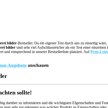
erei bilder
-Bestseller. Da ein eigener Test durch uns zu einseitig wä
rei bilder
sind sehr viel Aufschlussreicher als ein Test einer einzeln
und entsprechend in unserer Bestsellerliste platziert. Auf
Preis-Leis
on-Angebote
anschauen
der
chten sollte!
big darüber zu informieren und die wichtigsten EIgenschaften und Feat
nn man sehr gut erkennen was welches Produkt an Eigenschaften oder Fe