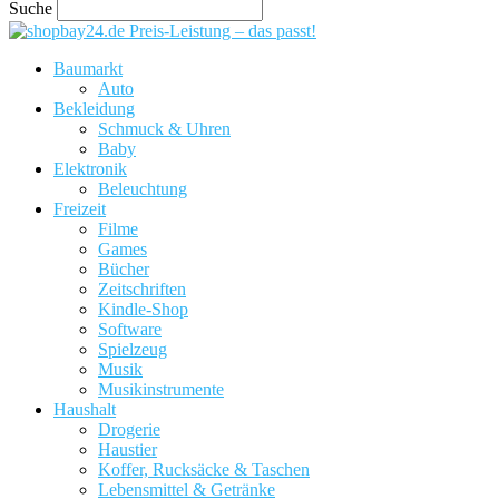
Suche
Preis-Leistung – das passt!
Baumarkt
Auto
Bekleidung
Schmuck & Uhren
Baby
Elektronik
Beleuchtung
Freizeit
Filme
Games
Bücher
Zeitschriften
Kindle-Shop
Software
Spielzeug
Musik
Musikinstrumente
Haushalt
Drogerie
Haustier
Koffer, Rucksäcke & Taschen
Lebensmittel & Getränke