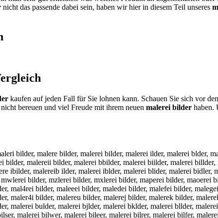
r
nicht das passende dabei sein, haben wir hier in diesem Teil unseres
m
h
ergleich
der
kaufen auf jeden Fall für Sie lohnen kann. Schauen Sie sich vor de
nicht bereuen und viel Freude mit ihrem neuen
malerei bilder
haben. Ü
maleri bilder, malere bilder, malerei bilder, malerei ilder, malerei blder, m
i bilder, malereii bilder, malerei bbilder, malerei biilder, malerei billder,
re ibilder, malereib ilder, malerei iblder, malerei blider, malerei bidler, m
der, mwlerei bilder, mzlerei bilder, mxlerei bilder, maperei bilder, maoerei
lder, mal4rei bilder, maleeei bilder, maledei bilder, malefei bilder, malege
lder, maler4i bilder, malereu bilder, malerej bilder, malerek bilder, malere
lder, malerei bulder, malerei bjlder, malerei bklder, malerei bllder, maler
lser, malerei bilwer, malerei bileer, malerei bilrer, malerei bilfer, malerei