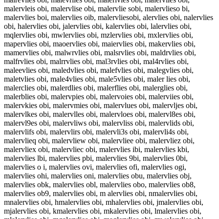
malervleis obi, malervlise obi, malervlie sobi, malervlieso bi,
malervlies boi, malervlies oib, malervliesobi, alervlies obi, nalervlies
obi, halervlies obi, jalervlies obi, kalervlies obi, lalervlies obi,
mqlervlies obi, mwlervlies obi, mzlervlies obi, mxlervlies obi,
mapervlies obi, maoervlies obi, maiervlies obi, makervlies obi,
mamervlies obi, malwrvlies obi, malsrvlies obi, maldrvlies obi,
malfrvlies obi, malrrvlies obi, mal3rvlies obi, mal4rvlies obi,
maleevlies obi, maledvlies obi, malefvlies obi, malegvlies obi,
maletvlies obi, male4vlies obi, male5vlies obi, maler lies obi,
malerclies obi, malerdlies obi, malerflies obi, malerglies obi,
malerblies obi, malervpies obi, malervoies obi, malerviies obi,
malervkies obi, malervmies obi, malervlues obi, malervljes obi,
malervlkes obi, malervlles obi, malervloes obi, malervl8es obi,
malervl9es obi, malervliws obi, malervliss obi, malervlids obi,
malervlifs obi, malervlirs obi, malervli3s obi, malervli4s obi,
malervlieq obi, malervliew obi, malervliee obi, malervliez obi,
malervliex obi, malervliec obi, malervlies ibi, malervlies kbi,
malervlies lbi, malervlies pbi, malervlies 9bi, malervlies 0bi,
malervlies o i, malervlies ovi, malervlies ofi, malervlies ogi,
malervlies ohi, malervlies oni, malervlies obu, malervlies obj,
malervlies obk, malervlies obl, malervlies obo, malervlies ob8,
malervlies ob9, malervlies obi, m alervlies obi, nmalervlies obi,
mnalervlies obi, hmalervlies obi, mhalervlies obi, jmalervlies obi,
mjalervlies obi, kmalervlies obi, mkalervlies obi, lmalervlies obi,