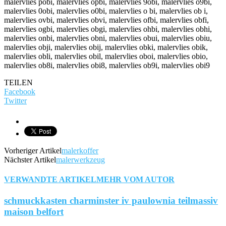
malervlies pobi, malervlies opbi, malervlies 9obi, malervlies o9bi,
malervlies 0obi, malervlies o0bi, malervlies o bi, malervlies ob i,
malervlies ovbi, malervlies obvi, malervlies ofbi, malervlies obfi,
malervlies ogbi, malervlies obgi, malervlies ohbi, malervlies obhi,
malervlies onbi, malervlies obni, malervlies obui, malervlies obiu,
malervlies obji, malervlies obij, malervlies obki, malervlies obik,
malervlies obli, malervlies obil, malervlies oboi, malervlies obio,
malervlies ob8i, malervlies obi8, malervlies ob9i, malervlies obi9
TEILEN
Facebook
Twitter
Vorheriger Artikel
malerkoffer
Nächster Artikel
malerwerkzeug
VERWANDTE ARTIKEL
MEHR VOM AUTOR
schmuckkasten charminster iv paulownia teilmassiv
maison belfort