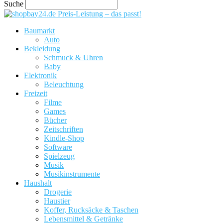
Suche
Preis-Leistung – das passt!
Baumarkt
Auto
Bekleidung
Schmuck & Uhren
Baby
Elektronik
Beleuchtung
Freizeit
Filme
Games
Bücher
Zeitschriften
Kindle-Shop
Software
Spielzeug
Musik
Musikinstrumente
Haushalt
Drogerie
Haustier
Koffer, Rucksäcke & Taschen
Lebensmittel & Getränke