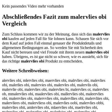
Kein passendes Video mehr vorhanden
Abschließendes Fazit zum
malervlies obi
Vergleich
Zum Schluss kommen wir zu der Meinung, dass sich das
malervlies
obi
kaufen auf jeden Fall für Sie lohnen kann. Schauen Sie sich vor
dem Kauf auf jeden Fall einmal genauer die Produktdetails und
allgemeinen Bedingungen an. So werden Sie mit Sicherheit den
Kauf nicht bereuen und viel Freude mit ihrem neuen
malervlies obi
haben. Übrigens, es ist gar nicht so schwer, wie es aussieht, sich für
das richtige
malervlies obi
Produkt zu entscheiden.
Weitere Schreibweisen:
alervlies obi, mlervlies obi, maervlies obi, malrvlies obi, malevlies
obi, malerlies obi, malervies obi, malervles obi, malervlis obi,
malervlie obi, malervlies obi, malervlies bi, malervlies oi, malervlies
ob, mmalervlies obi, maalervlies obi, mallervlies obi, maleervlies
obi, malerrvlies obi, malervvlies obi, malervllies obi, malervliies obi,
malervliees obi, malervliess obi, malervlies oobi, malervlies obbi,
malervlies obii, amlervlies obi, mlaervlies obi, maelrvlies obi,
malrevlies obi, malevrlies obi, malerlvies obi, malerviles obi,