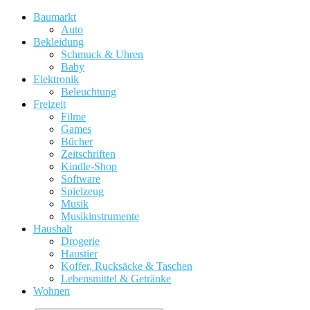
Baumarkt
Auto
Bekleidung
Schmuck & Uhren
Baby
Elektronik
Beleuchtung
Freizeit
Filme
Games
Bücher
Zeitschriften
Kindle-Shop
Software
Spielzeug
Musik
Musikinstrumente
Haushalt
Drogerie
Haustier
Koffer, Rucksäcke & Taschen
Lebensmittel & Getränke
Wohnen