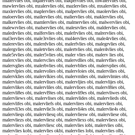
mlalervlies obi, mqalervlies obi, maqlervlies obi, mwalervlies obi,
mawlervlies obi, mzalervlies obi, mazlervlies obi, mxalervlies obi,
maxlervlies obi, maplervlies obi, malpervlies obi, maolervlies obi,
maloervlies obi, mailervlies obi, maliervlies obi, maklervlies obi,
malkervlies obi, mamlervlies obi, malmervlies obi, malwervlies obi,
malewrvlies obi, malservlies obi, malesrvlies obi, maldervlies obi,
maledrvlies obi, malfervlies obi, malefrvlies obi, malrervlies obi,
mal3ervlies obi, male3rvlies obi, mal4ervlies obi, male4rvlies obi,
malerevlies obi, malerdvlies obi, malerfvlies obi, malegrvlies obi,
malergvlies obi, maletrvlies obi, malertvlies obi, maler4vlies obi,
male5rvlies obi, maler5vlies obi, maler vlies obi, malerv lies obi,
malercvlies obi, malervclies obi, malervdlies obi, malervflies obi,
malervglies obi, malerbvlies obi, malervblies obi, malervplies obi,
malervlpies obi, malervolies obi, malervloies obi, malervilies obi,
malervklies obi, malervlkies obi, malervmlies obi, malervlmies obi,
malervluies obi, malervliues obi, malervljies obi, malervlijes obi,
malervlikes obi, malervliles obi, malervlioes obi, malervl8ies obi,
malervli8es obi, malervl9ies obi, malervli9es obi, malervliwes obi,
malervliews obi, malervlises obi, malervlides obi, malervlieds obi,
malervlifes obi, malervliefs obi, malervlires obi, malervliers obi,
malervli3es obi, malervlie3s obi, malervli4es obi, malervlie4s obi,
malervlieqs obi, malervliesq obi, malervliesw obi, malervliese obi,
malervliezs obi, malervliesz obi, malervliexs obi, malervliesx obi,
malervliecs obi, malervliesc obi, malervlies iobi, malervlies oibi,
malervlies kobi, malervlies okbi, malervlies lobi, malervlies olbi,