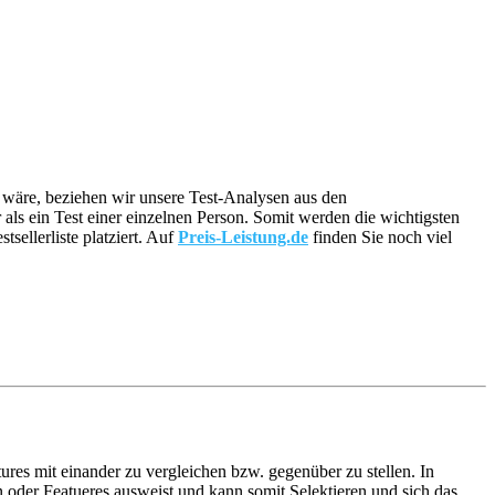
ig wäre, beziehen wir unsere Test-Analysen aus den
 als ein Test einer einzelnen Person. Somit werden die wichtigsten
ellerliste platziert. Auf
Preis-Leistung.de
finden Sie noch viel
ures mit einander zu vergleichen bzw. gegenüber zu stellen. In
oder Featueres ausweist und kann somit Selektieren und sich das