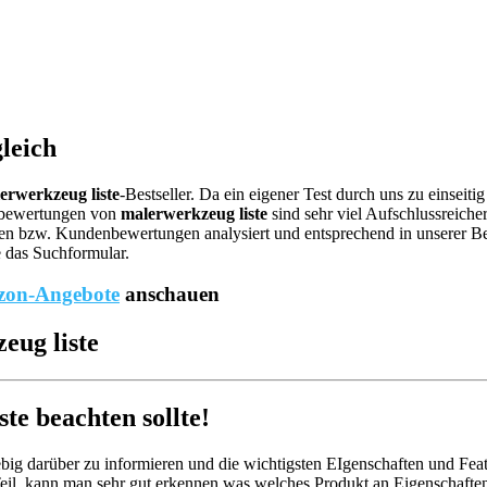
leich
erwerkzeug liste
-Bestseller. Da ein eigener Test durch uns zu einseit
ebewertungen von
malerwerkzeug liste
sind sehr viel Aufschlussreicher
n bzw. Kundenbewertungen analysiert und entsprechend in unserer Bests
e das Suchformular.
on-Angebote
anschauen
eug liste
e beachten sollte!
big darüber zu informieren und die wichtigsten EIgenschaften und Feat
il, kann man sehr gut erkennen was welches Produkt an Eigenschaften 