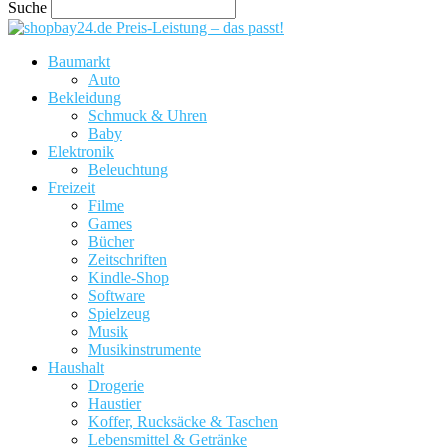
Suche
Preis-Leistung – das passt!
Baumarkt
Auto
Bekleidung
Schmuck & Uhren
Baby
Elektronik
Beleuchtung
Freizeit
Filme
Games
Bücher
Zeitschriften
Kindle-Shop
Software
Spielzeug
Musik
Musikinstrumente
Haushalt
Drogerie
Haustier
Koffer, Rucksäcke & Taschen
Lebensmittel & Getränke