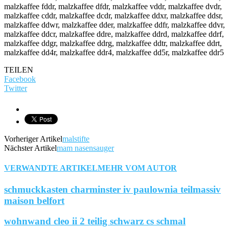
malzkaffee fddr, malzkaffee dfdr, malzkaffee vddr, malzkaffee dvdr,
malzkaffee cddr, malzkaffee dcdr, malzkaffee ddxr, malzkaffee ddsr,
malzkaffee ddwr, malzkaffee dder, malzkaffee ddfr, malzkaffee ddvr,
malzkaffee ddcr, malzkaffee ddre, malzkaffee ddrd, malzkaffee ddrf,
malzkaffee ddgr, malzkaffee ddrg, malzkaffee ddtr, malzkaffee ddrt,
malzkaffee dd4r, malzkaffee ddr4, malzkaffee dd5r, malzkaffee ddr5
TEILEN
Facebook
Twitter
Vorheriger Artikel
malstifte
Nächster Artikel
mam nasensauger
VERWANDTE ARTIKEL
MEHR VOM AUTOR
schmuckkasten charminster iv paulownia teilmassiv
maison belfort
wohnwand cleo ii 2 teilig schwarz cs schmal