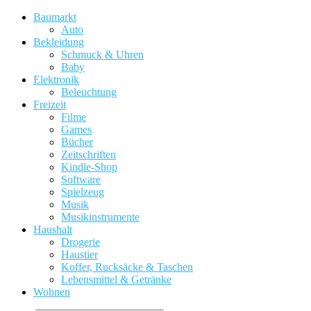
Baumarkt
Auto
Bekleidung
Schmuck & Uhren
Baby
Elektronik
Beleuchtung
Freizeit
Filme
Games
Bücher
Zeitschriften
Kindle-Shop
Software
Spielzeug
Musik
Musikinstrumente
Haushalt
Drogerie
Haustier
Koffer, Rucksäcke & Taschen
Lebensmittel & Getränke
Wohnen