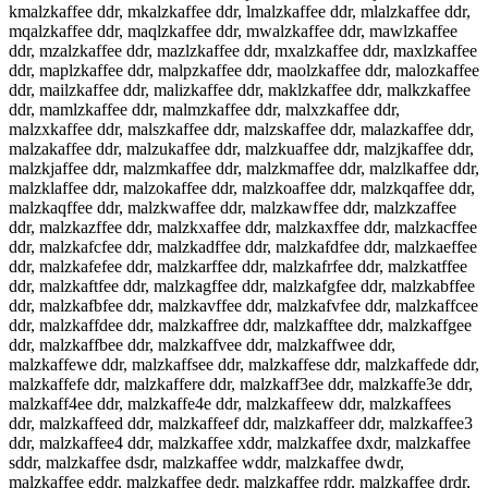
kmalzkaffee ddr, mkalzkaffee ddr, lmalzkaffee ddr, mlalzkaffee ddr,
mqalzkaffee ddr, maqlzkaffee ddr, mwalzkaffee ddr, mawlzkaffee
ddr, mzalzkaffee ddr, mazlzkaffee ddr, mxalzkaffee ddr, maxlzkaffee
ddr, maplzkaffee ddr, malpzkaffee ddr, maolzkaffee ddr, malozkaffee
ddr, mailzkaffee ddr, malizkaffee ddr, maklzkaffee ddr, malkzkaffee
ddr, mamlzkaffee ddr, malmzkaffee ddr, malxzkaffee ddr,
malzxkaffee ddr, malszkaffee ddr, malzskaffee ddr, malazkaffee ddr,
malzakaffee ddr, malzukaffee ddr, malzkuaffee ddr, malzjkaffee ddr,
malzkjaffee ddr, malzmkaffee ddr, malzkmaffee ddr, malzlkaffee ddr,
malzklaffee ddr, malzokaffee ddr, malzkoaffee ddr, malzkqaffee ddr,
malzkaqffee ddr, malzkwaffee ddr, malzkawffee ddr, malzkzaffee
ddr, malzkazffee ddr, malzkxaffee ddr, malzkaxffee ddr, malzkacffee
ddr, malzkafcfee ddr, malzkadffee ddr, malzkafdfee ddr, malzkaeffee
ddr, malzkafefee ddr, malzkarffee ddr, malzkafrfee ddr, malzkatffee
ddr, malzkaftfee ddr, malzkagffee ddr, malzkafgfee ddr, malzkabffee
ddr, malzkafbfee ddr, malzkavffee ddr, malzkafvfee ddr, malzkaffcee
ddr, malzkaffdee ddr, malzkaffree ddr, malzkafftee ddr, malzkaffgee
ddr, malzkaffbee ddr, malzkaffvee ddr, malzkaffwee ddr,
malzkaffewe ddr, malzkaffsee ddr, malzkaffese ddr, malzkaffede ddr,
malzkaffefe ddr, malzkaffere ddr, malzkaff3ee ddr, malzkaffe3e ddr,
malzkaff4ee ddr, malzkaffe4e ddr, malzkaffeew ddr, malzkaffees
ddr, malzkaffeed ddr, malzkaffeef ddr, malzkaffeer ddr, malzkaffee3
ddr, malzkaffee4 ddr, malzkaffee xddr, malzkaffee dxdr, malzkaffee
sddr, malzkaffee dsdr, malzkaffee wddr, malzkaffee dwdr,
malzkaffee eddr, malzkaffee dedr, malzkaffee rddr, malzkaffee drdr,