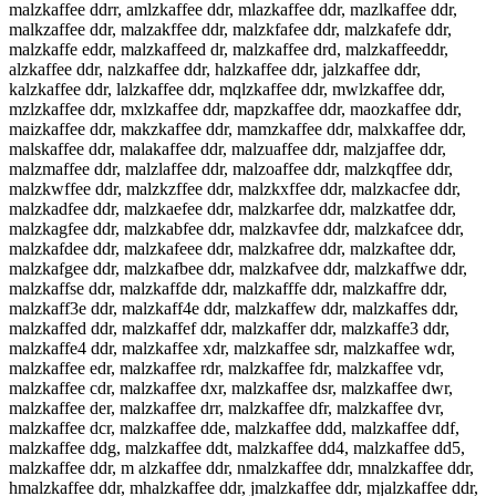
malzkaffee ddrr, amlzkaffee ddr, mlazkaffee ddr, mazlkaffee ddr,
malkzaffee ddr, malzakffee ddr, malzkfafee ddr, malzkafefe ddr,
malzkaffe eddr, malzkaffeed dr, malzkaffee drd, malzkaffeeddr,
alzkaffee ddr, nalzkaffee ddr, halzkaffee ddr, jalzkaffee ddr,
kalzkaffee ddr, lalzkaffee ddr, mqlzkaffee ddr, mwlzkaffee ddr,
mzlzkaffee ddr, mxlzkaffee ddr, mapzkaffee ddr, maozkaffee ddr,
maizkaffee ddr, makzkaffee ddr, mamzkaffee ddr, malxkaffee ddr,
malskaffee ddr, malakaffee ddr, malzuaffee ddr, malzjaffee ddr,
malzmaffee ddr, malzlaffee ddr, malzoaffee ddr, malzkqffee ddr,
malzkwffee ddr, malzkzffee ddr, malzkxffee ddr, malzkacfee ddr,
malzkadfee ddr, malzkaefee ddr, malzkarfee ddr, malzkatfee ddr,
malzkagfee ddr, malzkabfee ddr, malzkavfee ddr, malzkafcee ddr,
malzkafdee ddr, malzkafeee ddr, malzkafree ddr, malzkaftee ddr,
malzkafgee ddr, malzkafbee ddr, malzkafvee ddr, malzkaffwe ddr,
malzkaffse ddr, malzkaffde ddr, malzkafffe ddr, malzkaffre ddr,
malzkaff3e ddr, malzkaff4e ddr, malzkaffew ddr, malzkaffes ddr,
malzkaffed ddr, malzkaffef ddr, malzkaffer ddr, malzkaffe3 ddr,
malzkaffe4 ddr, malzkaffee xdr, malzkaffee sdr, malzkaffee wdr,
malzkaffee edr, malzkaffee rdr, malzkaffee fdr, malzkaffee vdr,
malzkaffee cdr, malzkaffee dxr, malzkaffee dsr, malzkaffee dwr,
malzkaffee der, malzkaffee drr, malzkaffee dfr, malzkaffee dvr,
malzkaffee dcr, malzkaffee dde, malzkaffee ddd, malzkaffee ddf,
malzkaffee ddg, malzkaffee ddt, malzkaffee dd4, malzkaffee dd5,
malzkaffee ddr, m alzkaffee ddr, nmalzkaffee ddr, mnalzkaffee ddr,
hmalzkaffee ddr, mhalzkaffee ddr, jmalzkaffee ddr, mjalzkaffee ddr,