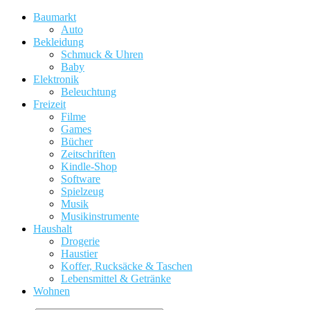
Baumarkt
Auto
Bekleidung
Schmuck & Uhren
Baby
Elektronik
Beleuchtung
Freizeit
Filme
Games
Bücher
Zeitschriften
Kindle-Shop
Software
Spielzeug
Musik
Musikinstrumente
Haushalt
Drogerie
Haustier
Koffer, Rucksäcke & Taschen
Lebensmittel & Getränke
Wohnen