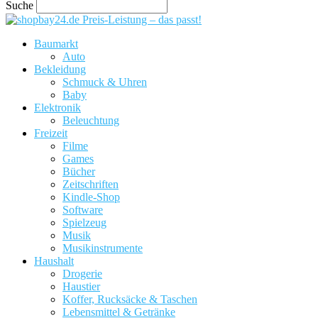
Suche
Preis-Leistung – das passt!
Baumarkt
Auto
Bekleidung
Schmuck & Uhren
Baby
Elektronik
Beleuchtung
Freizeit
Filme
Games
Bücher
Zeitschriften
Kindle-Shop
Software
Spielzeug
Musik
Musikinstrumente
Haushalt
Drogerie
Haustier
Koffer, Rucksäcke & Taschen
Lebensmittel & Getränke