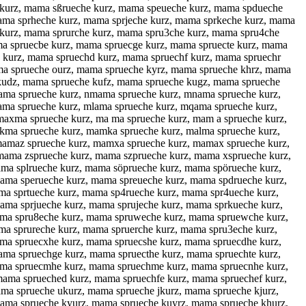
 kurz, mama sßrueche kurz, mama speueche kurz, mama spdueche
ama sprheche kurz, mama sprjeche kurz, mama sprkeche kurz, mama
 kurz, mama sprurche kurz, mama spru3che kurz, mama spru4che
ma spruecbe kurz, mama spruecge kurz, mama spruecte kurz, mama
 kurz, mama spruechd kurz, mama spruechf kurz, mama spruechr
ma sprueche ourz, mama sprueche kyrz, mama sprueche khrz, mama
 kudz, mama sprueche kufz, mama sprueche kugz, mama sprueche
ama sprueche kurz, nmama sprueche kurz, mnama sprueche kurz,
ma sprueche kurz, mlama sprueche kurz, mqama sprueche kurz,
axma sprueche kurz, ma ma sprueche kurz, mam a sprueche kurz,
kma sprueche kurz, mamka sprueche kurz, malma sprueche kurz,
amaz sprueche kurz, mamxa sprueche kurz, mamax sprueche kurz,
ama zsprueche kurz, mama szprueche kurz, mama xsprueche kurz,
ma splrueche kurz, mama söprueche kurz, mama spörueche kurz,
ama sperueche kurz, mama spreueche kurz, mama spdrueche kurz,
ma sprtueche kurz, mama sp4rueche kurz, mama spr4ueche kurz,
ma sprjueche kurz, mama sprujeche kurz, mama sprkueche kurz,
ama spru8eche kurz, mama spruweche kurz, mama spruewche kurz,
a sprureche kurz, mama spruerche kurz, mama spru3eche kurz,
ma spruecxhe kurz, mama spruecshe kurz, mama spruecdhe kurz,
ma spruechge kurz, mama spruecthe kurz, mama spruechte kurz,
ama spruecmhe kurz, mama spruechme kurz, mama spruecnhe kurz,
ama sprueched kurz, mama spruechfe kurz, mama spruechef kurz,
ma sprueche ukurz, mama sprueche jkurz, mama sprueche kjurz,
ama sprueche kyurz, mama sprueche kuyrz, mama sprueche khurz,