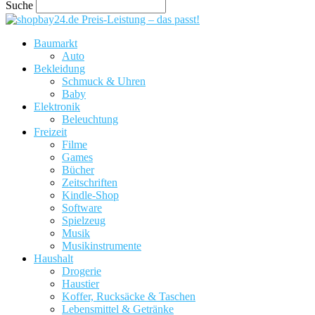
Suche
Preis-Leistung – das passt!
Baumarkt
Auto
Bekleidung
Schmuck & Uhren
Baby
Elektronik
Beleuchtung
Freizeit
Filme
Games
Bücher
Zeitschriften
Kindle-Shop
Software
Spielzeug
Musik
Musikinstrumente
Haushalt
Drogerie
Haustier
Koffer, Rucksäcke & Taschen
Lebensmittel & Getränke