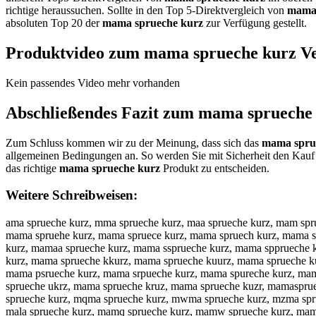
richtige heraussuchen. Sollte in den Top 5-Direktvergleich von
mama 
absoluten Top 20 der
mama sprueche kurz
zur Verfügung gestellt.
Produktvideo zum
mama sprueche kurz
Ve
Kein passendes Video mehr vorhanden
Abschließendes Fazit zum
mama sprueche
Zum Schluss kommen wir zu der Meinung, dass sich das
mama spru
allgemeinen Bedingungen an. So werden Sie mit Sicherheit den Kauf 
das richtige
mama sprueche kurz
Produkt zu entscheiden.
Weitere Schreibweisen:
ama sprueche kurz, mma sprueche kurz, maa sprueche kurz, mam spr
mama spruehe kurz, mama spruece kurz, mama spruech kurz, mama s
kurz, mamaa sprueche kurz, mama ssprueche kurz, mama spprueche 
kurz, mama sprueche kkurz, mama sprueche kuurz, mama sprueche k
mama psrueche kurz, mama srpueche kurz, mama spureche kurz, mam
sprueche ukrz, mama sprueche kruz, mama sprueche kuzr, mamasprue
sprueche kurz, mqma sprueche kurz, mwma sprueche kurz, mzma sprue
mala sprueche kurz, mamq sprueche kurz, mamw sprueche kurz, ma