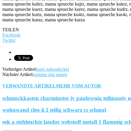
mama sprueche kuhrz, mama sprueche kujrz, mama sprueche kukrz, 
mama sprueche kuerz, mama sprueche kurez, mama sprueche kudrz, 
mama sprueche kurtz, mama sprueche ku4rz, mama sprueche kur4z, 
mama sprueche kuraz, mama sprueche kurza
TEILEN
Facebook
Twitter
Vorheriger Artikel
mam nabendeckel
Nächster Artikel
mamma mia nauen
VERWANDTE ARTIKEL
MEHR VOM AUTOR
schmuckkasten charminster iv paulownia teilmassiv m
wohnwand cleo ii 2 teilig schwarz cs schmal
eek a stehleuchte landor webstoff metall 1 flammig sc