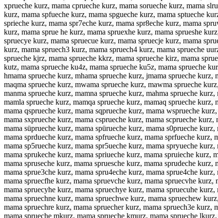
xprueche kurz, mama cprueche kurz, mama sorueche kurz, mama slr
kurz, mama spfueche kurz, mama spgueche kurz, mama sptueche kur
sprieche kurz, mama spr7eche kurz, mama spr8eche kurz, mama spr
kurz, mama sprue he kurz, mama spruexhe kurz, mama sprueshe kur
spruecye kurz, mama spruecue kurz, mama spruecje kurz, mama spr
kurz, mama spruech3 kurz, mama spruech4 kurz, mama sprueche uur
sprueche kjrz, mama sprueche kkrz, mama sprueche kirz, mama spr
kutz, mama sprueche ku4z, mama sprueche ku5z, mama sprueche kur
hmama sprueche kurz, mhama sprueche kurz, jmama sprueche kurz, 
maqma sprueche kurz, mwama sprueche kurz, mawma sprueche kurz, 
manma sprueche kurz, mamna sprueche kurz, mahma sprueche kurz, 
mamla sprueche kurz, mamqa sprueche kurz, mamaq sprueche kurz, 
mama qsprueche kurz, mama sqprueche kurz, mama wsprueche kurz,
mama sxprueche kurz, mama csprueche kurz, mama scprueche kurz, 
mama süprueche kurz, mama spürueche kurz, mama s0prueche kurz, 
mama sprdueche kurz, mama spfrueche kurz, mama sprfueche kurz, 
mama sp5rueche kurz, mama spr5ueche kurz, mama spryueche kurz, 
mama sprukeche kurz, mama spriueche kurz, mama spruieche kurz, 
mama spruseche kurz, mama spruesche kurz, mama sprudeche kurz, 
mama sprue3che kurz, mama spru4eche kurz, mama sprue4che kurz, 
mama spruecfhe kurz, mama spruevche kurz, mama spruecvhe kurz, 
mama spruecyhe kurz, mama spruechye kurz, mama spruecuhe kurz, 
mama spruechne kurz, mama spruechwe kurz, mama spruechew kurz, 
mama spruechre kurz, mama spruecher kurz, mama spruech3e kurz, 
mama sprueche mkurz, mama sprueche kmurz, mama sprueche lkurz, 