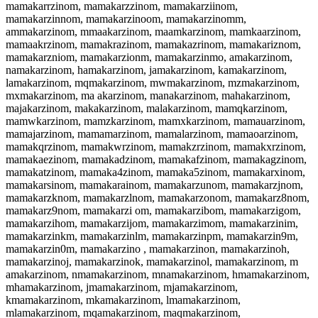
mamakarrzinom, mamakarzzinom, mamakarziinom,
mamakarzinnom, mamakarzinoom, mamakarzinomm,
ammakarzinom, mmaakarzinom, maamkarzinom, mamkaarzinom,
mamaakrzinom, mamakrazinom, mamakazrinom, mamakariznom,
mamakarzniom, mamakarzionm, mamakarzinmo, amakarzinom,
namakarzinom, hamakarzinom, jamakarzinom, kamakarzinom,
lamakarzinom, mqmakarzinom, mwmakarzinom, mzmakarzinom,
mxmakarzinom, ma akarzinom, manakarzinom, mahakarzinom,
majakarzinom, makakarzinom, malakarzinom, mamqkarzinom,
mamwkarzinom, mamzkarzinom, mamxkarzinom, mamauarzinom,
mamajarzinom, mamamarzinom, mamalarzinom, mamaoarzinom,
mamakqrzinom, mamakwrzinom, mamakzrzinom, mamakxrzinom,
mamakaezinom, mamakadzinom, mamakafzinom, mamakagzinom,
mamakatzinom, mamaka4zinom, mamaka5zinom, mamakarxinom,
mamakarsinom, mamakarainom, mamakarzunom, mamakarzjnom,
mamakarzknom, mamakarzlnom, mamakarzonom, mamakarz8nom,
mamakarz9nom, mamakarzi om, mamakarzibom, mamakarzigom,
mamakarzihom, mamakarzijom, mamakarzimom, mamakarzinim,
mamakarzinkm, mamakarzinlm, mamakarzinpm, mamakarzin9m,
mamakarzin0m, mamakarzino , mamakarzinon, mamakarzinoh,
mamakarzinoj, mamakarzinok, mamakarzinol, mamakarzinom, m
amakarzinom, nmamakarzinom, mnamakarzinom, hmamakarzinom,
mhamakarzinom, jmamakarzinom, mjamakarzinom,
kmamakarzinom, mkamakarzinom, lmamakarzinom,
mlamakarzinom, mqamakarzinom, maqmakarzinom,