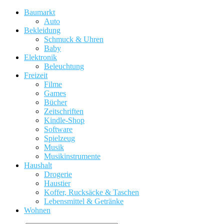
Baumarkt
Auto
Bekleidung
Schmuck & Uhren
Baby
Elektronik
Beleuchtung
Freizeit
Filme
Games
Bücher
Zeitschriften
Kindle-Shop
Software
Spielzeug
Musik
Musikinstrumente
Haushalt
Drogerie
Haustier
Koffer, Rucksäcke & Taschen
Lebensmittel & Getränke
Wohnen