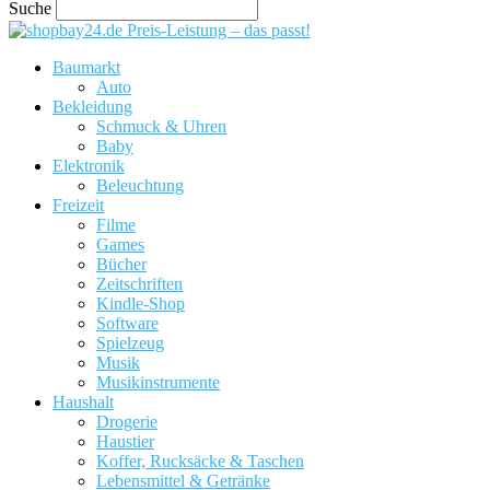
Suche
Preis-Leistung – das passt!
Baumarkt
Auto
Bekleidung
Schmuck & Uhren
Baby
Elektronik
Beleuchtung
Freizeit
Filme
Games
Bücher
Zeitschriften
Kindle-Shop
Software
Spielzeug
Musik
Musikinstrumente
Haushalt
Drogerie
Haustier
Koffer, Rucksäcke & Taschen
Lebensmittel & Getränke