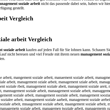
nagement soziale arbeit
nicht das passende dabei sein, haben wir hie
fügung gestellt.
eit
Vergleich
ale arbeit
Vergleich
 soziale arbeit
kaufen auf jeden Fall für Sie lohnen kann. Schauen Si
Kauf nicht bereuen und viel Freude mit ihrem neuen
management sozia
den.
iale arbeit, managemeht soziale arbeit, managemejt soziale arbeit, managememt soziale arbeit, managemenr soziale arbeit, managemenf soziale arbeit, managemeng soziale arbeit, managemenh soziale arbeit, managemeny soziale arbeit, managemen5 soziale arbeit, managemen6 soziale arbeit, management qoziale arbeit, management woziale arbeit, management eoziale arbeit, management zoziale arbeit, management xoziale arbeit, management coziale arbeit, management siziale arbeit, management skziale arbeit, management slziale arbeit, management spziale arbeit, management s9ziale arbeit, management s0ziale arbeit, management soxiale arbeit, management sosiale arbeit, management soaiale arbeit, management sozuale arbeit, management sozjale arbeit, management sozkale arbeit, management sozlale arbeit, management sozoale arbeit, management soz8ale arbeit, management soz9ale arbeit, management soziqle arbeit, management soziwle arbeit, management sozizle arbeit, management sozixle arbeit, management soziape arbeit, management soziaoe arbeit, management soziaie arbeit, management soziake arbeit, management soziame arbeit, management sozialw arbeit, management sozials arbeit, management soziald arbeit, management sozialf arbeit, management sozialr arbeit, management sozial3 arbeit, management sozial4 arbeit, management soziale qrbeit, management soziale wrbeit, management soziale zrbeit, management soziale xrbeit, management soziale aebeit, management soziale adbeit, management soziale afbeit, management soziale agbeit, management soziale atbeit, management soziale a4beit, management soziale a5beit, management soziale ar eit, management soziale arveit, management soziale arfeit, management soziale argeit, management soziale arheit, management soziale arneit, management soziale arbwit, management soziale arbsit, management soziale arbdit, management soziale arbfit, management soziale arbrit, management soziale arb3it, management soziale arb4it, management soziale arbeut, management soziale arbejt, management soziale arbekt, management soziale arbelt, management soziale arbeot, management soziale arbe8t, management soziale arbe9t, management soziale arbeir, management soziale arbeif, management soziale arbeig, management soziale arbeih, management soziale arbeiy, management soziale arbei5, management soziale arbei6, management soziale arbeit, m anagement soziale arbeit, nmanagement soziale arbeit, mnanagement soziale arbeit, hmanagement soziale arbeit, mhanagement soziale arbeit, jmanagement soziale arbeit, mjanagement soziale arbeit, kmanagement soziale arbeit, mkanagement soziale arbeit, lmanagement soziale arbeit, mlanagement soziale arbeit, mqanagement soziale arbeit, maqnagement soziale arbeit, mwanagement soziale arbeit, mawnagement soziale arbeit, mzanagement soziale arbeit, maznagement soziale arbeit, mxanagement soziale arbeit, maxnagement soziale arbeit, ma nagement soziale arbeit, man agement soziale arbeit, mabnagement soziale arbeit, manbagement soziale arbeit, magnagement soziale arbeit, mangagement soziale arbeit, mahnagement soziale arbeit, manhagement soziale arbeit, majnagement soziale arbeit, manjagement soziale arbeit, mamnagement soziale arbeit, manmagement soziale arbeit, manqagement soziale arbeit, manaqgement soziale arbeit, manwagement soziale arbeit, manawgement soziale arbeit, manzagement soziale arbeit, manazgement soziale ar