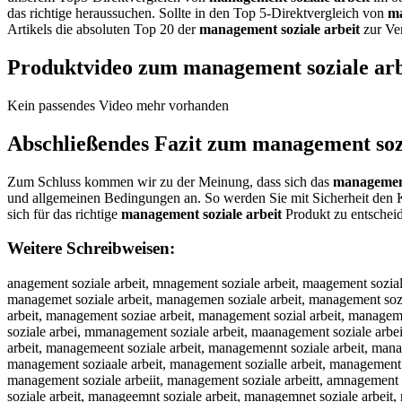
das richtige heraussuchen. Sollte in den Top 5-Direktvergleich von
ma
Artikels die absoluten Top 20 der
management soziale arbeit
zur Ver
Produktvideo zum
management soziale arb
Kein passendes Video mehr vorhanden
Abschließendes Fazit zum
management sozi
Zum Schluss kommen wir zu der Meinung, dass sich das
management
und allgemeinen Bedingungen an. So werden Sie mit Sicherheit den 
sich für das richtige
management soziale arbeit
Produkt zu entschei
Weitere Schreibweisen:
anagement soziale arbeit, mnagement soziale arbeit, maagement soziale arbeit, mangement soziale arbeit, manaement soziale arbeit, managment soziale arbeit, manageent soziale arbeit, managemnt soziale arbeit, managemet soziale arbeit, managemen soziale arbeit, management soziale arbeit, management oziale arbeit, management sziale arbeit, management soiale arbeit, management sozale arbeit, management sozile arbeit, management soziae arbeit, management sozial arbeit, management soziale rbeit, management soziale abeit, management soziale areit, management soziale arbit, management soziale arbet, management soziale arbei, mmanagement soziale arbeit, maanagement soziale arbeit, mannagement soziale arbeit, manaagement soziale arbeit, managgement soziale arbeit, manageement soziale arbeit, managemment soziale arbeit, managemeent soziale arbeit, managemennt soziale arbeit, managementt soziale arbeit, management ssoziale arbeit, management sooziale arbeit, management sozziale arbeit, management soziiale arbeit, management soziaale arbeit, management sozialle arbeit, management sozialee arbeit, management soziale aarbeit, management soziale arrbeit, management soziale arbbeit, management soziale arbeeit, management soziale arbeiit, management soziale arbeitt, amnagement soziale arbeit, mnaagement soziale arbeit, maangement soziale arbeit, mangaement soziale arbeit, manaegment soziale arbeit, managmeent soziale arbeit, manageemnt soziale arbeit, managemnet soziale arbeit, managemetn soziale arbeit, managemen tsoziale arbeit, managements oziale arbeit, management osziale arbeit, management szoiale arbeit, management soizale arbeit, management sozaile arbeit, management sozilae arbeit, management soziael arbeit, management sozial earbeit, management sozialea rbeit, management soziale rabeit, management soziale abreit, management soziale arebit, management soziale arbiet, management soziale arbeti, managementsoziale arbeit, management sozialearbeit, anagement soziale arbeit, nanagement soziale arbeit, hanagement soziale arbeit, janagement soziale arbeit, kanagement soziale arbeit, lanagement soziale arbeit, mqnagement soziale arbeit, mwnagement soziale arbeit, mznagement soziale arbeit, mxnagement soziale arbeit, ma agement soziale arbeit, mabagement soziale arbeit, magagement soziale arbeit, mahagement soziale arbeit, majagement soziale arbeit, mamagement soziale arbeit, manqgement soziale arbeit, manwgement soziale arbeit, manzgement soziale arbeit, manxgement soziale arbeit, manarement soziale arbeit, manafement soziale arbeit, manavement soziale arbeit, manatement soziale arbeit, manabement soziale arbeit, manayement soziale arbeit, manahement soziale arbeit, mananement soziale arbeit, managwment soziale arbeit, managsment soziale arbeit, managdment soziale arbeit, managfment soziale arbeit, managrment soziale arbeit, manag3ment soziale arbeit, manag4ment soziale arbeit, manage ent soziale arbeit, managenent soziale arbeit, managehent soziale arbeit, managejent soziale arbeit, managekent soziale arbeit, managelent soziale arbeit, managemwnt soziale arbeit, managemsnt soziale arbeit, managemdnt soziale arbeit, managemfnt soziale arbeit, managemrnt soziale arbeit, managem3nt soziale arbeit, managem4nt soziale arbeit, manageme t soziale arbeit, managemebt soziale arbeit, managemegt soz