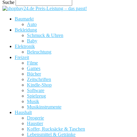
Suche
Preis-Leistung – das passt!
Baumarkt
Auto
Bekleidung
Schmuck & Uhren
Baby
Elektronik
Beleuchtung
Freizeit
Filme
Games
Bücher
Zeitschriften
Kindle-Shop
Software
Spielzeug
Musik
Musikinstrumente
Haushalt
Drogerie
Haustier
Koffer, Rucksäcke & Taschen
Lebensmittel & Getränke