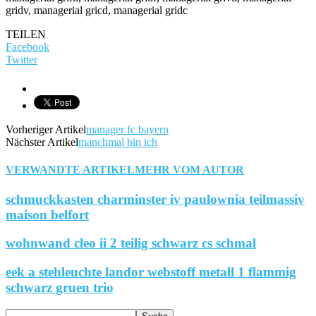
gridv, managerial gricd, managerial gridc
TEILEN
Facebook
Twitter
Vorheriger Artikel
manager fc bayern
Nächster Artikel
manchmal bin ich
VERWANDTE ARTIKEL
MEHR VOM AUTOR
schmuckkasten charminster iv paulownia teilmassiv
maison belfort
wohnwand cleo ii 2 teilig schwarz cs schmal
eek a stehleuchte landor webstoff metall 1 flammig
schwarz gruen trio