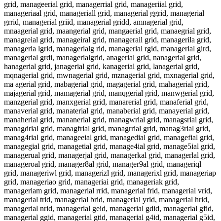
grid, manageerial grid, managerrial grid, manageriial grid,
manageriaal grid, manageriall grid, managerial ggrid, managerial
grrid, managerial griid, managerial gridd, amnagerial grid,
mnaagerial grid, maangerial grid, mangaerial grid, manaegrial grid,
managreial grid, manageiral grid, managerail grid, managerila grid,
manageria lgrid, managerialg rid, managerial rgid, managerial gird,
managerial grdi, managerialgrid, anagerial grid, nanagerial grid,
hanagerial grid, janagerial grid, kanagerial grid, lanagerial grid,
mqnagerial grid, mwnagerial grid, mznagerial grid, mxnagerial grid,
ma agerial grid, mabagerial grid, magagerial grid, mahagerial grid,
majagerial grid, mamagerial grid, manqgerial grid, manwgerial grid,
manzgerial grid, manxgerial grid, manarerial grid, manaferial grid,
manaverial grid, manaterial grid, manaberial grid, manayerial grid,
manaherial grid, mananerial grid, managwrial grid, managsrial grid,
managdrial grid, managfrial grid, managrrial grid, manag3rial grid,
manag4rial grid, manageeial grid, managedial grid, managefial grid,
managegial grid, managetial grid, manage4ial grid, manage5ial grid,
managerual grid, managerjal grid, managerkal grid, managerlal grid,
manageroal grid, manager8al grid, manager9al grid, manageriql
grid, manageriwl grid, managerizl grid, managerixl grid, manageriap
grid, manageriao grid, manageriai grid, manageriak grid,
manageriam grid, managerial rrid, managerial frid, managerial vrid,
managerial trid, managerial brid, managerial yrid, managerial hrid,
managerial nrid, managerial geid, managerial gdid, managerial gfid,
managerial ggid, managerial gtid, managerial g4id, managerial g5id,