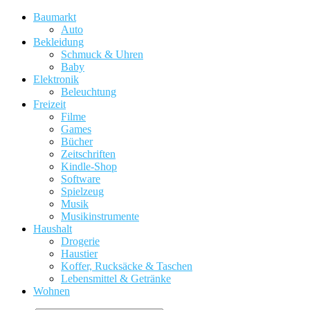
Baumarkt
Auto
Bekleidung
Schmuck & Uhren
Baby
Elektronik
Beleuchtung
Freizeit
Filme
Games
Bücher
Zeitschriften
Kindle-Shop
Software
Spielzeug
Musik
Musikinstrumente
Haushalt
Drogerie
Haustier
Koffer, Rucksäcke & Taschen
Lebensmittel & Getränke
Wohnen