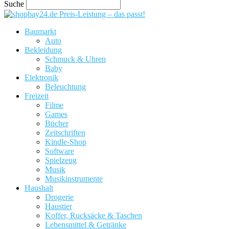
Suche
Preis-Leistung – das passt!
Baumarkt
Auto
Bekleidung
Schmuck & Uhren
Baby
Elektronik
Beleuchtung
Freizeit
Filme
Games
Bücher
Zeitschriften
Kindle-Shop
Software
Spielzeug
Musik
Musikinstrumente
Haushalt
Drogerie
Haustier
Koffer, Rucksäcke & Taschen
Lebensmittel & Getränke