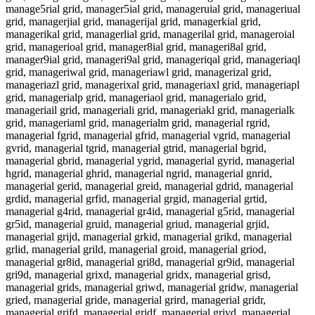
manage5rial grid, manager5ial grid, manageruial grid, manageriual
grid, managerjial grid, managerijal grid, managerkial grid,
managerikal grid, managerlial grid, managerilal grid, manageroial
grid, managerioal grid, manager8ial grid, manageri8al grid,
manager9ial grid, manageri9al grid, manageriqal grid, manageriaql
grid, manageriwal grid, manageriawl grid, managerizal grid,
manageriazl grid, managerixal grid, manageriaxl grid, manageriapl
grid, managerialp grid, manageriaol grid, managerialo grid,
manageriail grid, manageriali grid, manageriakl grid, managerialk
grid, manageriaml grid, managerialm grid, managerial rgrid,
managerial fgrid, managerial gfrid, managerial vgrid, managerial
gvrid, managerial tgrid, managerial gtrid, managerial bgrid,
managerial gbrid, managerial ygrid, managerial gyrid, managerial
hgrid, managerial ghrid, managerial ngrid, managerial gnrid,
managerial gerid, managerial greid, managerial gdrid, managerial
grdid, managerial grfid, managerial grgid, managerial grtid,
managerial g4rid, managerial gr4id, managerial g5rid, managerial
gr5id, managerial gruid, managerial griud, managerial grjid,
managerial grijd, managerial grkid, managerial grikd, managerial
grlid, managerial grild, managerial groid, managerial griod,
managerial gr8id, managerial gri8d, managerial gr9id, managerial
gri9d, managerial grixd, managerial gridx, managerial grisd,
managerial grids, managerial griwd, managerial gridw, managerial
gried, managerial gride, managerial grird, managerial gridr,
managerial grifd, managerial gridf, managerial grivd, managerial