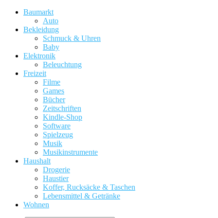
Baumarkt
Auto
Bekleidung
Schmuck & Uhren
Baby
Elektronik
Beleuchtung
Freizeit
Filme
Games
Bücher
Zeitschriften
Kindle-Shop
Software
Spielzeug
Musik
Musikinstrumente
Haushalt
Drogerie
Haustier
Koffer, Rucksäcke & Taschen
Lebensmittel & Getränke
Wohnen