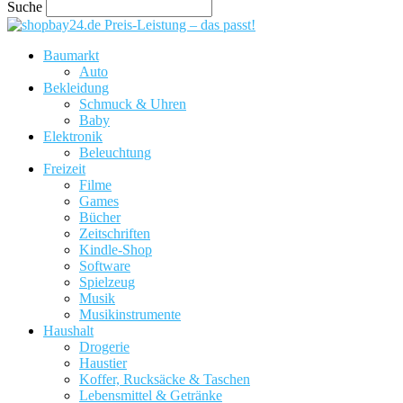
Suche
Preis-Leistung – das passt!
Baumarkt
Auto
Bekleidung
Schmuck & Uhren
Baby
Elektronik
Beleuchtung
Freizeit
Filme
Games
Bücher
Zeitschriften
Kindle-Shop
Software
Spielzeug
Musik
Musikinstrumente
Haushalt
Drogerie
Haustier
Koffer, Rucksäcke & Taschen
Lebensmittel & Getränke