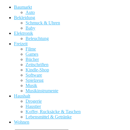
Baumarkt
Auto
Bekleidung
Schmuck & Uhren
Baby
Elektronik
Beleuchtung
Freizeit
Filme
Games
Bücher
Zeitschriften
Kindle-Shop
Software
Spielzeug
Musik
Musikinstrumente
Haushalt
Drogerie
Haustier
Koffer, Rucksäcke & Taschen
Lebensmittel & Getränke
Wohnen