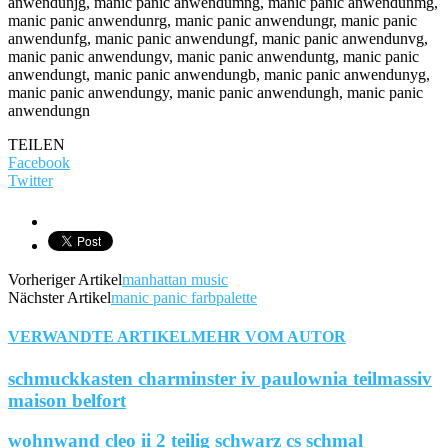
anwendunjg, manic panic anwendumng, manic panic anwendunmg,
manic panic anwendunrg, manic panic anwendungr, manic panic
anwendunfg, manic panic anwendungf, manic panic anwendunvg,
manic panic anwendungv, manic panic anwenduntg, manic panic
anwendungt, manic panic anwendungb, manic panic anwendunyg,
manic panic anwendungy, manic panic anwendungh, manic panic
anwendungn
TEILEN
Facebook
Twitter
Vorheriger Artikel
manhattan music
Nächster Artikel
manic panic farbpalette
VERWANDTE ARTIKEL
MEHR VOM AUTOR
schmuckkasten charminster iv paulownia teilmassiv
maison belfort
wohnwand cleo ii 2 teilig schwarz cs schmal