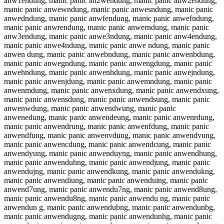
anw1endung, manic panic an2wendung, manic panic anw2endung,
manic panic anwewndung, manic panic anwesndung, manic panic
anwedndung, manic panic anwfendung, manic panic anwefndung,
manic panic anwrendung, manic panic anwerndung, manic panic
anw3endung, manic panic anwe3ndung, manic panic anw4endung,
manic panic anwe4ndung, manic panic anwe ndung, manic panic
anwen dung, manic panic anwebndung, manic panic anwenbdung,
manic panic anwegndung, manic panic anwengdung, manic panic
anwehndung, manic panic anwenhdung, manic panic anwejndung,
manic panic anwenjdung, manic panic anwemndung, manic panic
anwenmdung, manic panic anwenxdung, manic panic anwendxung,
manic panic anwensdung, manic panic anwendsung, manic panic
anwenwdung, manic panic anwendwung, manic panic
anwenedung, manic panic anwendeung, manic panic anwenrdung,
manic panic anwendrung, manic panic anwenfdung, manic panic
anwendfung, manic panic anwenvdung, manic panic anwendvung,
manic panic anwencdung, manic panic anwendcung, manic panic
anwendyung, manic panic anwenduyng, manic panic anwendhung,
manic panic anwenduhng, manic panic anwendjung, manic panic
anwendujng, manic panic anwendkung, manic panic anwendukng,
manic panic anwendiung, manic panic anwenduing, manic panic
anwend7ung, manic panic anwendu7ng, manic panic anwend8ung,
manic panic anwendu8ng, manic panic anwendu ng, manic panic
anwendun g, manic panic anwendubng, manic panic anwendunbg,
manic panic anwendugng, manic panic anwendunhg, manic panic