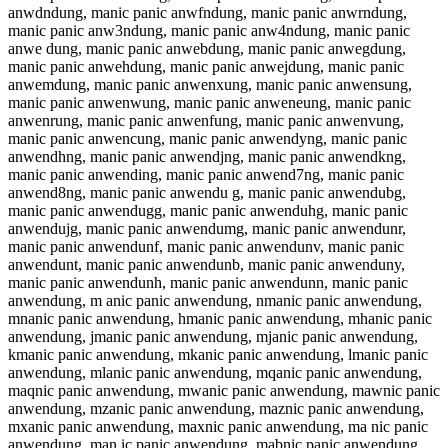
anwdndung, manic panic anwfndung, manic panic anwrndung,
manic panic anw3ndung, manic panic anw4ndung, manic panic
anwe dung, manic panic anwebdung, manic panic anwegdung,
manic panic anwehdung, manic panic anwejdung, manic panic
anwemdung, manic panic anwenxung, manic panic anwensung,
manic panic anwenwung, manic panic anweneung, manic panic
anwenrung, manic panic anwenfung, manic panic anwenvung,
manic panic anwencung, manic panic anwendyng, manic panic
anwendhng, manic panic anwendjng, manic panic anwendkng,
manic panic anwending, manic panic anwend7ng, manic panic
anwend8ng, manic panic anwendu g, manic panic anwendubg,
manic panic anwendugg, manic panic anwenduhg, manic panic
anwendujg, manic panic anwendumg, manic panic anwendunr,
manic panic anwendunf, manic panic anwendunv, manic panic
anwendunt, manic panic anwendunb, manic panic anwenduny,
manic panic anwendunh, manic panic anwendunn, manic panic
anwendung, m anic panic anwendung, nmanic panic anwendung,
mnanic panic anwendung, hmanic panic anwendung, mhanic panic
anwendung, jmanic panic anwendung, mjanic panic anwendung,
kmanic panic anwendung, mkanic panic anwendung, lmanic panic
anwendung, mlanic panic anwendung, mqanic panic anwendung,
maqnic panic anwendung, mwanic panic anwendung, mawnic panic
anwendung, mzanic panic anwendung, maznic panic anwendung,
mxanic panic anwendung, maxnic panic anwendung, ma nic panic
anwendung, man ic panic anwendung, mabnic panic anwendung,