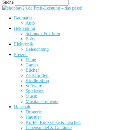
Suche
Preis-Leistung – das passt!
Baumarkt
Auto
Bekleidung
Schmuck & Uhren
Baby
Elektronik
Beleuchtung
Freizeit
Filme
Games
Bücher
Zeitschriften
Kindle-Shop
Software
Spielzeug
Musik
Musikinstrumente
Haushalt
Drogerie
Haustier
Koffer, Rucksäcke & Taschen
Lebensmittel & Getränke