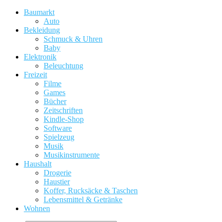
Baumarkt
Auto
Bekleidung
Schmuck & Uhren
Baby
Elektronik
Beleuchtung
Freizeit
Filme
Games
Bücher
Zeitschriften
Kindle-Shop
Software
Spielzeug
Musik
Musikinstrumente
Haushalt
Drogerie
Haustier
Koffer, Rucksäcke & Taschen
Lebensmittel & Getränke
Wohnen