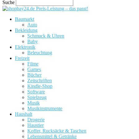
Suche
Preis-Leistung – das passt!
Baumarkt
Auto
Bekleidung
Schmuck & Uhren
Baby
Elektronik
Beleuchtung
Freizeit
Filme
Games
Bücher
Zeitschriften
Kindle-Shop
Software
Spielzeug
Musik
Musikinstrumente
Haushalt
Drogerie
Haustier
Koffer, Rucksäcke & Taschen
Lebensmittel & Getränke