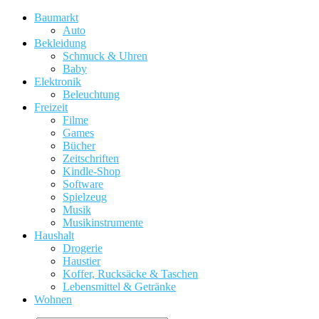
Baumarkt
Auto
Bekleidung
Schmuck & Uhren
Baby
Elektronik
Beleuchtung
Freizeit
Filme
Games
Bücher
Zeitschriften
Kindle-Shop
Software
Spielzeug
Musik
Musikinstrumente
Haushalt
Drogerie
Haustier
Koffer, Rucksäcke & Taschen
Lebensmittel & Getränke
Wohnen