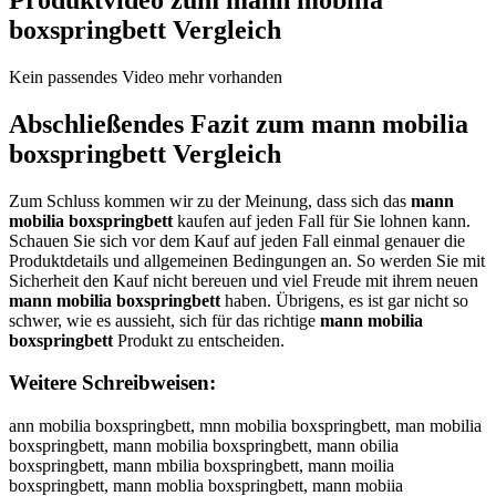
boxspringbett
Vergleich
Kein passendes Video mehr vorhanden
Abschließendes Fazit zum
mann mobilia
boxspringbett
Vergleich
Zum Schluss kommen wir zu der Meinung, dass sich das
mann
mobilia boxspringbett
kaufen auf jeden Fall für Sie lohnen kann.
Schauen Sie sich vor dem Kauf auf jeden Fall einmal genauer die
Produktdetails und allgemeinen Bedingungen an. So werden Sie mit
Sicherheit den Kauf nicht bereuen und viel Freude mit ihrem neuen
mann mobilia boxspringbett
haben. Übrigens, es ist gar nicht so
schwer, wie es aussieht, sich für das richtige
mann mobilia
boxspringbett
Produkt zu entscheiden.
Weitere Schreibweisen:
ann mobilia boxspringbett, mnn mobilia boxspringbett, man mobilia boxspringbett, mann mobilia boxspringbett, mann obilia boxspringbett, mann mbilia boxspringbett, mann moilia boxspringbett, mann moblia boxspringbett, mann mobiia boxspringbett, mann mobila boxspringbett, mann mobili boxspringbett, mann mobilia oxspringbett, mann mobilia bxspringbett, mann mobilia bospringbett, mann mobilia boxpringbett, mann mobilia boxsringbett, mann mobilia boxspingbett, mann mobilia boxsprngbett, mann mobilia boxsprigbett, mann mobilia boxsprinbett, mann mobilia boxspringett, mann mobilia boxspringbtt, mann mobilia boxspringbet, mmann mobilia boxspringbett, maann mobilia boxspringbett, mannn mobilia boxspringbett, mann mmobilia boxspringbett, mann moobilia boxspringbett, mann mobbilia boxspringbett, mann mobiilia boxspringbett, mann mobillia boxspringbett, mann mobiliia boxspringbett, mann mobiliaa boxspringbett, mann mobilia bboxspringbett, mann mobilia booxspringbett, mann mobilia boxxspringbett, mann mobilia boxsspringbett, mann mobilia boxsppringbett, mann mobilia boxsprringbett, mann mobilia boxspriingbett, mann mobilia boxsprinngbett, mann mobilia boxspringgbett, mann mobilia boxspringbbett, mann mobilia boxspringbeett, mann mobilia boxspringbettt, amnn mobilia boxspringbett, mnan mobilia boxspringbett, man nmobilia boxspringbett, mannm obilia boxspringbett, mann ombilia boxspringbett, mann mboilia boxspringbett, mann moiblia boxspringbett, mann mobliia boxspringbett, mann mobiila boxspringbett, mann mobilai boxspringbett, mann mobili aboxspringbett, mann mobiliab oxspringbett, mann mobilia obxspringbett, mann mobilia bxospringbett, mann mobilia bosxpringbett, mann mobilia boxpsringbett, mann mobilia boxsrpingbett, mann mobilia boxspirngbett, mann mobilia boxsprnigbett, mann mobilia boxsprignbett, mann mobilia boxsprinbgett, mann mobilia boxspringebtt, mann mobilia boxspringbtet, mannmobilia boxspringbett, mann mobiliaboxspringbett, ann mobilia boxspringbett, nann mobilia boxspringbett, hann mobilia boxspringbett, jann mobilia boxspringbett, kann mobilia boxspringbett, lann mobilia boxspringbett, mqnn mobilia boxspringbett, mwnn mobilia boxspringbett, mznn mobilia boxspringbett, mxnn mobilia boxspringbett, ma n mobilia boxspringbett, mabn mobilia boxspringbett, magn mobilia boxspringbett, mahn mobilia boxspringbett, majn mobilia boxspringbett, mamn mobilia boxspringbett, man mobilia boxspringbett, manb mobilia boxspringbett, mang mobilia boxspringbett, manh mobilia boxspringbett, manj mobilia boxspringbett, manm mobilia boxspringbett, mann obilia boxspringbett, mann nobilia boxspringbett, mann hobilia boxspringbett, mann jobilia boxspringbett, mann kobilia boxspringbett, mann lobilia boxspringbett, mann mibilia boxspringbett, mann mkbilia boxspringbett, mann mlbilia boxspringbett, mann mpbilia boxspringbett, mann m9bilia boxspringbett, mann m0bilia boxspringbett, mann mo ilia boxspringbett, mann movilia boxspringbett, mann mofilia boxspringbett, mann mogilia boxspringbett, mann mohilia boxspringbett, mann monilia boxspringbett, mann mobulia boxspringbett, mann mobjlia boxspringbett, mann mobklia boxspringbett, mann mobllia boxspringbett, mann mobolia boxspringbett, mann mob8lia boxspringbett, mann mob9lia boxspringbett, mann mobipia boxspringbett, mann mobioia boxspringbett, mann mobiiia boxspringbett, mann mobikia boxspringbett, mann mobimia boxspringbett, mann mobilua boxspringbett, mann mobilja boxspringbett, mann mobilka boxspringbett, mann mobilla boxspringbett, mann mobiloa boxspringbett, mann mobil8a boxspringbett, mann mobil9a boxspringbett, mann mobiliq boxspringbett, mann mobiliw boxspringbett, mann mobiliz boxspringbett, mann mobilix boxspringbett, mann mobilia oxspringbett, mann mobilia voxspringbett, mann mobilia foxspringbett, mann mobilia goxspringbett, mann mobilia hoxspringbett, mann mobilia noxspringbett, mann mobilia bixspringbett, mann mobilia bkxspringbett, mann mobilia blxspringbett, mann mobilia bpxspringbett, mann mobilia b9xspringbett, mann mobilia b0xspringbett, mann mobilia bozspringbett, mann mobilia boaspringbett, mann mobilia bosspringbett, mann mobilia bodspringbett, mann mobilia bocspringbett, mann mobilia boxqpringbett, mann mobilia boxwpringbett, mann mobilia boxepringbett, mann mobilia boxzpringbett, mann mobilia boxxpringbett, mann mobilia boxcpringbett, mann mobilia boxsoringbett, mann mobilia boxslringbett, mann mobilia boxsöringbett, mann mobilia boxsüringbett, mann mobilia boxs0ringbett, mann mobilia boxsßringbett, mann mobilia boxspeingbett, mann mobilia boxspdingbett, mann mobilia boxspfingbett, mann mobilia boxspgingbett, mann mobilia boxsptingbett, mann mobilia boxsp4ingbett, mann mobilia boxsp5ingbett, mann mobilia boxsprungbett, mann mobilia boxsprjngbett, mann mobilia boxsprkngbett, mann mobilia boxsprlngbett, mann mobilia boxsprongbett, mann mobilia boxspr8ngbett, mann mobilia boxspr9ngbett, mann mobilia boxspri gbett, mann mobilia boxspribgbett, mann mobilia boxspriggbett, mann mobilia boxsprihgbett, mann mobilia boxsprijgbett, mann mobilia boxsprimgbett, mann mobilia boxsprinrbett, mann mobilia boxsprinfbett, mann mobilia boxsprinvbett, mann mobilia boxsprintbett, mann mobilia boxsprinbbett, mann mobilia boxsprinybett, mann mobilia boxsprinhbett, mann mobilia boxsprinnbett, mann mobilia boxspring ett, mann mobilia boxspringvett, mann mobilia boxspringfett, mann mobilia boxspringgett, mann mobilia boxspringhett, mann mobilia boxspringnett, mann mobilia boxspringbwtt, mann mobilia boxspringbstt, mann mobilia boxspringbdtt, mann mobilia boxspringbftt, mann mobilia boxspringbrtt, mann mobilia boxspringb3tt, mann mobilia boxspringb4tt, mann mobilia boxspringbert, mann mobilia boxspringbeft, mann mobilia boxspringbegt, mann mobilia boxspringbeht, mann mobilia boxspringbeyt, mann mobilia boxspringbe5t, mann mobilia boxspringbe6t, mann mobilia boxspringbetr, mann mobilia boxspringbetf, mann mobilia boxspringbetg, mann mobilia boxspringbeth, mann mobilia boxspringbety, mann mobilia boxspringbet5, mann mobilia boxspringbet6, mann mobilia boxspringbett, m ann mobilia boxspringbett, nmann mobilia boxspringbett, mnann mobilia boxspringbett, hmann mobilia boxspringbett, mhann mobilia boxspringbett, jmann mobilia boxspringbett, mjann mobilia boxspringbett, kmann mobilia boxspringbett, mkann mobilia boxspringbett, lmann mobilia boxspringbett, mlann mobilia boxspringbett, mqann mobilia boxspringbett, maqnn mobilia boxspringbett, mwann mobilia boxspringbett, mawnn mobilia boxspringbett, mzann mobilia boxspringbett, maznn mobilia boxspringbett, mxann mobilia boxspringbett, maxnn mobilia boxspringbett, ma nn mobilia boxspringbett, man n mobilia boxspringbett, mabnn mobilia boxspringbett, manbn mobilia boxspringbett, magnn mobilia boxspringbett, mangn mobilia boxspringbett, mahnn mobilia boxspringbett, manhn mobilia boxspringbett, majnn mobilia boxspringbett, manjn mobilia boxspringbett, mamnn mobilia boxspringbett, manmn mobilia boxspringbett, mann mobilia boxspringbett, mannb mobilia boxspringbett, manng mobilia boxspringbett, mannh mobilia boxspringbett, mannj mobilia boxspringbett, mannm mobilia boxspringbett, mann m obilia boxspringbett, mann nmobilia boxspringbett, mann mnobilia boxspringbett, mann hmobilia boxspringbett, mann mhobilia boxspringbett, mann jmobilia boxspringbett, mann mjobilia boxspringbett, mann kmobilia boxspringbett, mann mkobilia boxspringbett, mann lmobilia boxspringbett, mann mlobilia boxspringbett, mann miobilia boxspringbett, mann moibilia boxspringbett, mann mokbilia boxspringbett, mann molbilia boxspringbett, mann mpobilia boxspringbett, mann mopbilia boxspringbett, mann m9obilia boxspringbett, mann mo9bilia boxspringbett, mann m0obilia boxspringbett, mann mo0bilia boxspringbett, mann mo bilia boxspringbett, mann mob ilia boxspringbett, mann movbilia boxspringbett, mann mobvilia boxspringbett, mann mofbilia boxspringbett, mann mobfilia boxspringbett, mann mogbilia boxspringbett, mann mobgilia boxspringbett, mann mohbilia boxspringbett, mann mobhilia boxspringbett, mann monbilia boxspringbett, mann mobnilia boxspringbett, mann mobuilia boxspringbett, mann mobiulia boxspringbett, mann mobjilia boxspringbett, mann mobijlia boxspringbett, mann mobkilia boxspringbett, mann mobiklia boxspringbett, mann moblilia boxspringbett, mann moboilia boxspringbett, mann mobiolia boxspringbett, mann mob8ilia boxspringbett, mann mobi8lia boxspringbett, mann mob9ilia boxspringbett, mann mobi9lia boxspringbett, mann mobiplia boxspringbett, mann mobilpia boxspringbett, mann mobiloia boxspringbett, mann mobilkia boxspringbett, mann mobimlia boxspringbett, mann mobilmia boxspringbett, mann mobiluia boxspringbett, mann mobiliua boxspringbett, mann mobiljia boxspringbett, mann mobilija boxspringbett, mann mobilika boxspringbett, mann mobilila boxspringbett, mann mobilioa boxspringbett, mann mobil8ia boxspringbett, mann mobili8a boxspringbett, mann mobil9ia boxspringbett, mann mobili9a boxspringbett, mann mobiliqa boxspringbett, mann mobiliaq boxspringbett, mann mobiliwa boxspringbett, mann mobiliaw boxspringbett, mann mobiliza boxspringbett, mann mobiliaz boxspringbett, mann mobilixa boxspringbett, mann mobiliax boxspringbett, mann mobilia boxspringbett, mann mobilia b oxspringbett, mann mobilia vboxspringbett, mann mobilia bvoxspringbett, mann mobilia fboxspringbett, mann mobilia bfoxspringbett, mann mobilia gboxspringbett, mann mobilia bgoxspringbett, mann mobilia hboxspringbett, mann mobilia bhoxspringbett, mann mobilia nboxspringbett, mann mobilia bnoxspringbett, mann mobilia bioxspringbett, mann mobilia boixspringbett, mann mobilia bkoxspringbett, mann mobilia bokxspringbett, mann mobilia bloxspringbett, mann mobilia bolxspringbett, mann mobilia bpoxspringbett, mann mobilia bopxspringbett, mann mobilia b9oxspringbett, mann mobilia bo9xspringbett, mann mobilia b0oxspringbett, mann mobilia bo0xspringbett, mann mobilia bozxspringbett, mann mobilia boxzspringbett, mann mobi