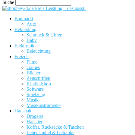
Suche
Preis-Leistung – das passt!
Baumarkt
Auto
Bekleidung
Schmuck & Uhren
Baby
Elektronik
Beleuchtung
Freizeit
Filme
Games
Bücher
Zeitschriften
Kindle-Shop
Software
Spielzeug
Musik
Musikinstrumente
Haushalt
Drogerie
Haustier
Koffer, Rucksäcke & Taschen
Lebensmittel & Getränke