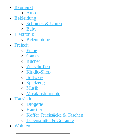
Baumarkt
Auto
Bekleidung
Schmuck & Uhren
Baby
Elektronik
Beleuchtung
Freizeit
Filme
Games
Bücher
Zeitschriften
Kindle-Shop
Software
Spielzeug
Musik
Musikinstrumente
Haushalt
Drogerie
Haustier
Koffer, Rucksäcke & Taschen
Lebensmittel & Getränke
Wohnen