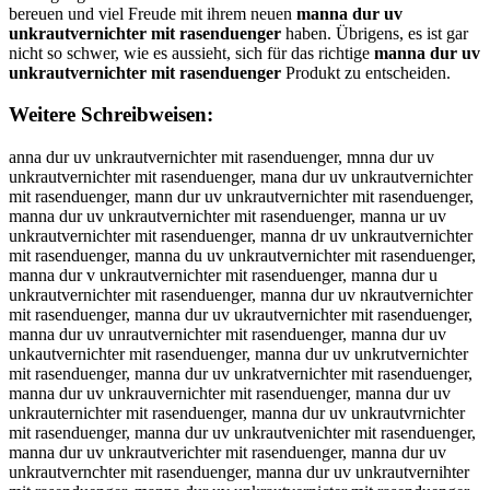
bereuen und viel Freude mit ihrem neuen
manna dur uv
unkrautvernichter mit rasenduenger
haben. Übrigens, es ist gar
nicht so schwer, wie es aussieht, sich für das richtige
manna dur uv
unkrautvernichter mit rasenduenger
Produkt zu entscheiden.
Weitere Schreibweisen:
anna dur uv unkrautvernichter mit rasenduenger, mnna dur uv unkrautvernichter mit rasenduenger, mana dur uv unkrautvernichter mit rasenduenger, mann dur uv unkrautvernichter mit rasenduenger, manna dur uv unkrautvernichter mit rasenduenger, manna ur uv unkrautvernichter mit rasenduenger, manna dr uv unkrautvernichter mit rasenduenger, manna du uv unkrautvernichter mit rasenduenger, manna dur v unkrautvernichter mit rasenduenger, manna dur u unkrautvernichter mit rasenduenger, manna dur uv nkrautvernichter mit rasenduenger, manna dur uv ukrautvernichter mit rasenduenger, manna dur uv unrautvernichter mit rasenduenger, manna dur uv unkautvernichter mit rasenduenger, manna dur uv unkrutvernichter mit rasenduenger, manna dur uv unkratvernichter mit rasenduenger, manna dur uv unkrauvernichter mit rasenduenger, manna dur uv unkrauternichter mit rasenduenger, manna dur uv unkrautvrnichter mit rasenduenger, manna dur uv unkrautvenichter mit rasenduenger, manna dur uv unkrautverichter mit rasenduenger, manna dur uv unkrautvernchter mit rasenduenger, manna dur uv unkrautvernihter mit rasenduenger, manna dur uv unkrautvernicter mit rasenduenger, manna dur uv unkrautvernicher mit rasenduenger, manna dur uv unkrautvernichtr mit rasenduenger, manna dur uv unkrautvernichte mit rasenduenger, manna dur uv unkrautvernichter it rasenduenger, manna dur uv unkrautvernichter mt rasenduenger, manna dur uv unkrautvernichter mi rasenduenger, manna dur uv unkrautvernichter mit asenduenger, manna dur uv unkrautvernichter mit rsenduenger, manna dur uv unkrautvernichter mit raenduenger, manna dur uv unkrautvernichter mit rasnduenger, manna dur uv unkrautvernichter mit raseduenger, manna dur uv unkrautvernichter mit rasenuenger, manna dur uv unkrautvernichter mit rasendenger, manna dur uv unkrautvernichter mit rasendunger, manna dur uv unkrautvernichter mit rasendueger, manna dur uv unkrautvernichter mit rasenduener, manna dur uv unkrautvernichter mit rasenduengr, manna dur uv unkrautvernichter mit rasenduenge, mmanna dur uv unkrautvernichter mit rasenduenger, maanna dur uv unkrautvernichter mit rasenduenger, mannna dur uv unkrautvernichter mit rasenduenger, mannaa dur uv unkrautvernichter mit rasenduenger, manna ddur uv unkrautvernichter mit rasenduenger, manna duur uv unkrautvernichter mit rasenduenger, manna durr uv unkrautvernichter mit rasenduenger, manna dur uuv unkrautvernichter mit rasenduenger, manna dur uvv unkrautvernichter mit rasenduenger, manna dur uv uunkrautvernichter mit rasenduenger, manna dur uv unnkrautvernichter mit rasenduenger, manna dur uv unkkrautvernichter mit rasenduenger, manna dur uv unkrrautvernichter mit rasenduenger, manna dur uv unkraautvernichter mit rasenduenger, manna dur uv unkrauutvernichter mit rasenduenger, manna dur uv unkrauttvernichter mit rasenduenger, manna dur uv unkrautvvernichter mit rasenduenger, manna dur uv unkrautveernichter mit rasenduenger, manna dur uv unkrautverrnichter mit rasenduenger, manna dur uv unkrautvernnichter mit rasenduenger, manna dur uv unkrautverniichter mit rasenduenger, manna dur uv unkrautvernicchter mit rasenduenger, manna dur uv unkrautvernichhter mit rasenduenger, manna dur uv unkrautvernichtter mit rasenduenger, manna dur uv unkrautvernichteer mit rasenduenger, manna dur uv unkrautvernichterr mit rasenduenger, manna dur uv unkrautvernichter mmit rasenduenger, manna dur uv unkrautvernichter miit rasenduenger, manna dur uv unkrautvernichter mitt rasenduenger, manna dur uv unkrautvernichter mit rrasenduenger, manna dur uv unkrautvernichter mit raasenduenger, manna dur uv unkrautvernichter mit rassenduenger, manna dur uv unkrautvernichter mit raseenduenger, manna dur uv unkrautvernichter mit rasennduenger, manna dur uv unkrautvernichter mit rasendduenger, manna dur uv unkrautvernichter mit rasenduuenger, manna dur uv unkrautvernichter mit rasendueenger, manna dur uv unkrautvernichter mit rasenduennger, manna dur uv unkrautvernichter mit rasenduengger, manna dur uv unkrautvernichter mit rasenduengeer, manna dur uv unkrautvernichter mit rasenduengerr, amnna dur uv unkrautvernichter mit rasenduenger, mnana dur uv unkrautvernichter mit rasenduenger, manan dur uv unkrautvernichter mit rasenduenger, mann adur uv unkrautvernichter mit rasenduenger, mannad ur uv unkrautvernichter mit rasenduenger, manna udr uv unkrautvernichter mit rasenduenger, manna dru uv unkrautvernichter mit rasenduenger, manna du ruv unkrautvernichter mit rasenduenger, manna duru v unkrautvernichter mit rasenduenger, manna dur vu unkrautvernichter mit rasenduenger, manna dur u vunkrautvernichter mit rasenduenger, manna dur uvu nkrautvernichter mit rasenduenger, manna dur uv nukrautvernichter mit rasenduenger, manna dur uv uknrautvernichter mit rasenduenger, manna dur uv unrkautvernichter mit rasenduenger, manna dur uv unkarutvernichter mit rasenduenger, manna dur uv unkruatvernichter mit rasenduenger, manna dur uv unkratuvernichter mit rasenduenger, manna dur uv unkrauvternichter mit rasenduenger, manna dur uv unkrautevrnichter mit rasenduenger, manna dur uv unkrautvrenichter mit rasenduenger, manna dur uv unkrautvenrichter mit rasenduenger, manna dur uv unkrautverinchter mit rasenduenger, manna dur uv unkrautverncihter mit rasenduenger, manna dur uv unkrautvernihcter mit rasenduenger, manna dur uv unkrautvernicther mit rasenduenger, manna dur uv unkrautvernichetr mit rasenduenger, manna dur uv unkrautvernichtre mit rasenduenger, manna dur uv unkrautvernichte rmit rasenduenger, manna dur uv unkrautvernichterm it rasenduenger, manna dur uv unkrautvernichter imt rasenduenger, manna dur uv unkrautvernichter mti rasenduenger, manna dur uv unkrautvernichter mi trasenduenger, manna dur uv unkrautvernichter mitr asenduenger, manna dur uv unkrautvernichter mit arsenduenger, manna dur uv unkrautvernichter mit rsaenduenger, manna dur uv unkrautvernichter mit raesnduenger, manna dur uv unkrautvernichter mit rasneduenger, manna dur uv unkrautvernichter mit rasednuenger, manna dur uv unkrautvernichter mit rasenudenger, manna dur uv unkrautvernichter mit rasendeunger, manna dur uv unkrautvernichter mit rasenduneger, manna dur uv unkrautvernichter mit rasenduegner, manna dur uv unkrautvernichter mit rasenduenegr, manna dur uv unkrautvernichter mit rasenduengre, mannadur uv unkrautvernichter mit rasenduenger, manna duruv unkrautvernichter mit rasenduenger, manna dur uvunkrautvernichter mit rasenduenger, manna dur uv unkrautvernichtermit rasenduenger, manna dur uv unkrautvernichter mitrasenduenger, anna dur uv unkrautvernichter mit rasenduenger, nanna dur uv unkrautvernichter mit rasenduenger, hanna dur uv unkrautvernichter mit rasenduenger, janna dur uv unkrautvernichter mit rasenduenger, kanna dur uv unkrautvernichter mit rasenduenger, lanna dur uv unkrautvernichter mit rasenduenger, mqnna dur uv unkrautvernichter mit rasenduenger, mwnna dur uv unkrautvernichter mit rasenduenger, mznna dur uv unkrautvernichter mit rasenduenger, mxnna dur uv unkrautvernichter mit rasenduenger, ma na dur uv unkrautvernichter mit rasenduenger, mabna dur uv unkrautvernichter mit rasenduenger, magna dur uv unkrautvernichter mit rasenduenger, mahna dur uv unkrautvernichter mit rasenduenger, majna dur uv unkrautvernichter mit rasenduenger, mamna dur uv unkrautvernichter mit rasenduenger, man a dur uv unkrautvernichter mit rasenduenger, manba dur uv unkrautvernichter mit rasenduenger, manga dur uv unkrautvernichter mit rasenduenger, manha dur uv unkrautvernichter mit rasenduenger, manja dur uv unkrautvernichter mit rasenduenger, manma dur uv unkrautvernichter mit rasenduenger, mannq dur uv unkrautvernichter mit rasenduenger, mannw dur uv unkrautvernichter mit rasenduenger, mannz dur uv unkrautvernichter mit rasenduenger, mannx dur uv unkrautvernichter mit rasenduenger, manna xur uv unkrautvernichter mit rasenduenger, manna sur uv unkrautvernichter mit rasenduenger, manna wur uv unkrautvernichter mit rasenduenger, manna eur uv unkrautvernichter mit rasenduenger, manna rur uv unkrautvernichter mit rasenduenger, manna fur uv unkrautvernichter mit rasenduenger, manna vur uv unkrautvernichter mit rasenduenger, manna cur uv unkrautvernichter mit rasenduenger, manna dyr uv unkrautvernichter mit rasenduenger, manna dhr uv unkrautvernichter mit rasenduenger, manna djr uv unkrautvernichter mit rasenduenger, manna dkr uv unkrautvernichter mit rasenduenger, manna dir uv unkrautvernichter mit rasenduenger, manna d7r uv unkrautvernichter mit rasenduenger, manna d8r uv unkrautvernichter mit rasenduenger, manna due uv unkrautvernichter mit rasenduenger, manna dud uv unkrautvernichter mit rasenduenger, manna duf uv unkrautvernichter mit rasenduenger, manna dug uv unkrautvernichter mit rasenduenger, manna dut uv unkrautvernichter mit rasenduenger, manna du4 uv unkrautvernichter mit rasenduenger, manna du5 uv unkrautvernichter mit rasenduenger, manna dur yv unkrautvernichter mit rasenduenger, manna dur hv unkrautvernichter mit rasenduenger, manna dur jv unkrautvernichter mit rasenduenger, manna dur kv unkrautvernichter mit rasenduenger, manna dur iv unkrautvernichter mit rasenduenger, manna dur 7v unkrautvernichter mit rasenduenger, manna dur 8v unkrautvernichter mit rasenduenger, manna dur u unkrautvernichter mit rasenduenger, manna dur uc unkrautvernichter mit rasenduenger, manna dur ud unkrautvernichter mit rasenduenger, manna dur uf unkrautvernichter mit rasenduenger, manna dur ug unkrautvernichter mit rasenduenger, manna dur ub unkrautvernichter mit rasenduenger, manna dur uv ynkrautvernichter mit rasenduenger, manna dur uv hnkrautvernichter mit rasenduenger, manna dur uv jnkrautvernichter mit rasenduenger, manna dur uv knkrautvernichter mit rasenduenger, manna dur uv inkrautvernichter mit rasenduenger, manna dur uv 7nkrautvernichter mit rasenduenger, manna dur uv 8nkrautvernichter mit rasenduenger, manna dur uv u krautvernichter mit rasenduenger, manna dur uv ubkrautvernichter mit rasenduenger, manna dur uv ugkrautvernichter mit rasenduenger, manna d