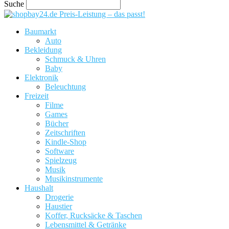
Suche
Preis-Leistung – das passt!
Baumarkt
Auto
Bekleidung
Schmuck & Uhren
Baby
Elektronik
Beleuchtung
Freizeit
Filme
Games
Bücher
Zeitschriften
Kindle-Shop
Software
Spielzeug
Musik
Musikinstrumente
Haushalt
Drogerie
Haustier
Koffer, Rucksäcke & Taschen
Lebensmittel & Getränke