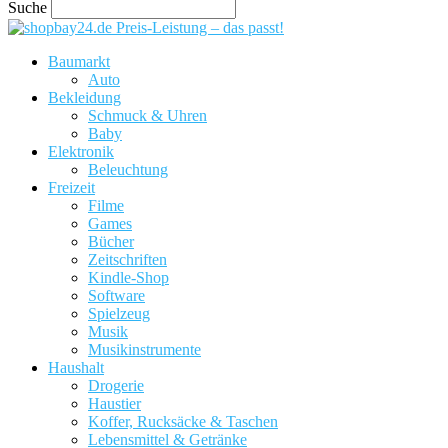
Suche
Preis-Leistung – das passt!
Baumarkt
Auto
Bekleidung
Schmuck & Uhren
Baby
Elektronik
Beleuchtung
Freizeit
Filme
Games
Bücher
Zeitschriften
Kindle-Shop
Software
Spielzeug
Musik
Musikinstrumente
Haushalt
Drogerie
Haustier
Koffer, Rucksäcke & Taschen
Lebensmittel & Getränke