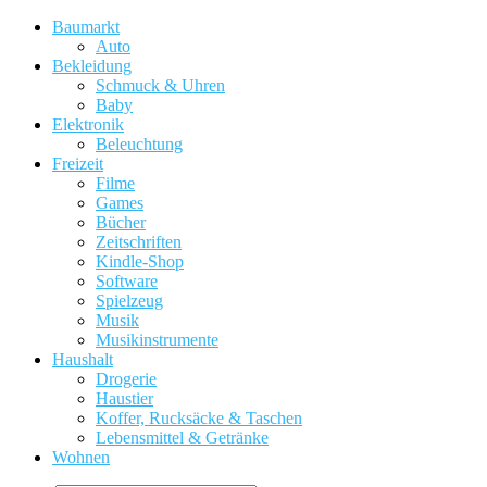
Baumarkt
Auto
Bekleidung
Schmuck & Uhren
Baby
Elektronik
Beleuchtung
Freizeit
Filme
Games
Bücher
Zeitschriften
Kindle-Shop
Software
Spielzeug
Musik
Musikinstrumente
Haushalt
Drogerie
Haustier
Koffer, Rucksäcke & Taschen
Lebensmittel & Getränke
Wohnen