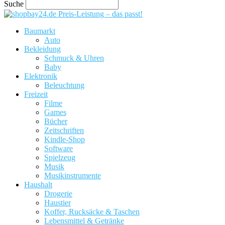
Suche
Preis-Leistung – das passt!
Baumarkt
Auto
Bekleidung
Schmuck & Uhren
Baby
Elektronik
Beleuchtung
Freizeit
Filme
Games
Bücher
Zeitschriften
Kindle-Shop
Software
Spielzeug
Musik
Musikinstrumente
Haushalt
Drogerie
Haustier
Koffer, Rucksäcke & Taschen
Lebensmittel & Getränke