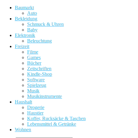
Baumarkt
Auto
Bekleidung
Schmuck & Uhren
Baby
Elektronik
Beleuchtung
Freizeit
Filme
Games
Bücher
Zeitschriften
Kindle-Shop
Software
Spielzeug
Musik
Musikinstrumente
Haushalt
Drogerie
Haustier
Koffer, Rucksäcke & Taschen
Lebensmittel & Getränke
Wohnen