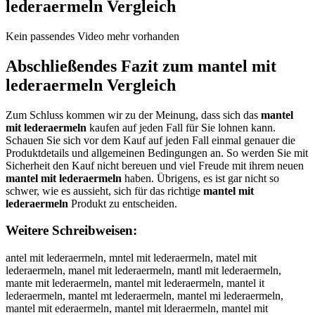
lederaermeln
Vergleich
Kein passendes Video mehr vorhanden
Abschließendes Fazit zum
mantel mit
lederaermeln
Vergleich
Zum Schluss kommen wir zu der Meinung, dass sich das
mantel
mit lederaermeln
kaufen auf jeden Fall für Sie lohnen kann.
Schauen Sie sich vor dem Kauf auf jeden Fall einmal genauer die
Produktdetails und allgemeinen Bedingungen an. So werden Sie mit
Sicherheit den Kauf nicht bereuen und viel Freude mit ihrem neuen
mantel mit lederaermeln
haben. Übrigens, es ist gar nicht so
schwer, wie es aussieht, sich für das richtige
mantel mit
lederaermeln
Produkt zu entscheiden.
Weitere Schreibweisen:
antel mit lederaermeln, mntel mit lederaermeln, matel mit lederaermeln, manel mit lederaermeln, mantl mit lederaermeln, mante mit lederaermeln, mantel mit lederaermeln, mantel it lederaermeln, mantel mt lederaermeln, mantel mi lederaermeln, mantel mit ederaermeln, mantel mit lderaermeln, mantel mit leeraermeln, mantel mit ledraermeln, mantel mit ledeaermeln, mantel mit lederermeln, mantel mit lederarmeln, mantel mit lederaemeln, mantel mit lederaereln, mantel mit lederaermln, mantel mit lederaermen, mantel mit lederaermel, mmantel mit lederaermeln, maantel mit lederaermeln, manntel mit lederaermeln, manttel mit lederaermeln, manteel mit lederaermeln, mantell mit lederaermeln, mantel mmit lederaermeln, mantel miit lederaermeln, mantel mitt lederaermeln, mantel mit llederaermeln, mantel mit leederaermeln, mantel mit ledderaermeln, mantel mit ledeeraermeln, mantel mit lederraermeln, mantel mit lederaaermeln, mantel mit lederaeermeln, mantel mit lederaerrmeln, mantel mit lederaermmeln, mantel mit lederaermeeln, mantel mit lederaermelln, mantel mit lederaermelnn, amntel mit lederaermeln, mnatel mit lederaermeln, matnel mit lederaermeln, manetl mit lederaermeln, mantle mit lederaermeln, mante lmit lederaermeln, mantelm it lederaermeln, mantel imt lederaermeln, mantel mti lederaermeln, mantel mi tlederaermeln, mantel mitl ederaermeln, mantel mit elderaermeln, mantel mit ldeeraermeln, mantel mit leedraermeln, mantel mit ledreaermeln, mantel mit ledearermeln, mantel mit lederearmeln, mantel mit lederaremeln, mantel mit lederaemreln, mantel mit lederaeremln, mantel mit lederaermlen, mantel mit lederaermenl, mantelmit lederaermeln, mantel mitlederaermeln, antel mit lederaermeln, nantel mit lederaermeln, hantel mit lederaermeln, jantel mit lederaermeln, kantel mit lederaermeln, lantel mit lederaermeln, mqntel mit lederaermeln, mwntel mit lederaermeln, mzntel mit lederaermeln, mxntel mit lederaermeln, ma tel mit lederaermeln, mabtel mit lederaermeln, magtel mit lederaermeln, mahtel mit lederaermeln, majtel mit lederaermeln, mamtel mit lederaermeln, manrel mit lederaermeln, manfel mit lederaermeln, mangel mit lederaermeln, manhel mit lederaermeln, manyel mit lederaermeln, man5el mit lederaermeln, man6el mit lederaermeln, mantwl mit lederaermeln, mantsl mit lederaermeln, mantdl mit lederaermeln, mantfl mit lederaermeln, mantrl mit lederaermeln, mant3l mit lederaermeln, mant4l mit lederaermeln, mantep mit lederaermeln, manteo mit lederaermeln, mantei mit lederaermeln, mantek mit lederaermeln, mantem mit lederaermeln, mantel it lederaermeln, mantel nit lederaermeln, mantel hit lederaermeln, mantel jit lederaermeln, mantel kit lederaermeln, mantel lit lederaermeln, mantel mut lederaermeln, mantel mjt lederaermeln, mantel mkt lederaermeln, mantel mlt lederaermeln, mantel mot lederaermeln, mantel m8t lederaermeln, mantel m9t lederaermeln, mantel mir lederaermeln, mantel mif lederaermeln, mantel mig lederaermeln, mantel mih lederaermeln, mantel miy lederaermeln, mantel mi5 lederaermeln, mantel mi6 lederaermeln, mantel mit pederaermeln, mantel mit oederaermeln, mantel mit iederaermeln, mantel mit kederaermeln, mantel mit mederaermeln, mantel mit lwderaermeln, mantel mit lsderaermeln, mantel mit ldderaermeln, mantel mit lfderaermeln, mantel mit lrderaermeln, mantel mit l3deraermeln, mantel mit l4deraermeln, mantel mit lexeraermeln, mantel mit leseraermeln, mantel mit leweraermeln, mantel mit leeeraermeln, mantel mit lereraermeln, mantel mit leferaermeln, mantel mit leveraermeln, mantel mit leceraermeln, mantel mit ledwraermeln, mantel mit ledsraermeln, mantel mit leddraermeln, mantel mit ledfraermeln, mantel mit ledrraermeln, mantel mit led3raermeln, mantel mit led4raermeln, mantel mit ledeeaermeln, mantel mit lededaermeln, mantel mit ledefaermeln, mantel mit ledegaermeln, mantel mit ledetaermeln, mantel mit lede4aermeln, mantel mit lede5aermeln, mantel mit lederqermeln, mantel mit lederwermeln, mantel mit lederzermeln, mantel mit lederxermeln, mantel mit lederawrmeln, mantel mit lederasrmeln, mantel mit lederadrmeln, mantel mit lederafrmeln, mantel mit lederarrmeln, mantel mit ledera3rmeln, mantel mit ledera4rmeln, mantel mit lederaeemeln, mantel mit lederaedmeln, mantel mit lederaefmeln, mantel mit lederaegmeln, mantel mit lederaetmeln, mantel mit lederae4meln, mantel mit lederae5meln, mantel mit lederaer eln, mantel mit lederaerneln, mantel mit lederaerheln, mantel mit lederaerjeln, mantel mit lederaerkeln, mantel mit lederaerleln, mantel mit lederaermwln, mantel mit lederaermsln, mantel mit lederaermdln, mantel mit lederaermfln, mantel mit lederaermrln, mantel mit lederaerm3ln, mantel mit lederaerm4ln, mantel mit lederaermepn, mantel mit lederaermeon, mantel mit lederaermein, mantel mit lederaermekn, mantel mit lederaermemn, mantel mit lederaermel , mantel mit lederaermelb, mantel mit lederaermelg, mantel mit lederaermelh, mantel mit lederaermelj, mantel mit lederaermelm, mantel mit lederaermeln, m antel mit lederaermeln, nmantel mit lederaermeln, mnantel mit lederaermeln, hmantel mit lederaermeln, mhantel mit lederaermeln, jmantel mit lederaermeln, mjantel mit lederaermeln, kmantel mit lederaermeln, mkantel mit lederaermeln, lmantel mit lederaermeln, mlantel mit lederaermeln, mqantel mit lederaermeln, maqntel mit lederaermeln, mwantel mit lederaermeln, mawntel mit lederaermeln, mzantel mit lederaermeln, mazntel mit lederaermeln, mxantel mit lederaermeln, maxntel mit lederaermeln, ma ntel mit lederaermeln, man tel mit lederaermeln, mabntel mit lederaermeln, manbtel mit lederaermeln, magntel mit lederaermeln, mangtel mit lederaermeln, mahntel mit lederaermeln, manhtel mit lederaermeln, majntel mit lederaermeln, manjtel mit lederaermeln, mamntel mit lederaermeln, manmtel mit lederaermeln, manrtel mit lederaermeln, mantrel mit lederaermeln, manftel mit lederaermeln, mantfel mit lederaermeln, mantgel mit lederaermeln, manthel mit lederaermeln, manytel mit lederaermeln, mantyel mit lederaermeln, man5tel mit lederaermeln, mant5el mit lederaermeln, man6tel mit lederaermeln, mant6el mit lederaermeln, mantwel mit lederaermeln, mantewl mit lederaermeln, mantsel mit lederaermeln, mantesl mit lederaermeln, mantdel mit lederaermeln, mantedl mit lederaermeln, mantefl mit lederaermeln, manterl mit lederaermeln, mant3el mit lederaermeln, mante3l mit lederaermeln, mant4el mit lederaermeln, mante4l mit lederaermeln, mantepl mit lederaermeln, mantelp mit lederaermeln, manteol mit lederaermeln, mantelo mit lederaermeln, manteil mit lederaermeln, manteli mit lederaermeln, mantekl mit lederaermeln, mantelk mit lederaermeln, manteml mit lederaermeln, mantelm mit lederaermeln, mantel mit lederaermeln, mantel m it lederaermeln, mantel nmit lederaermeln, mantel mnit lederaermeln, mantel hmit lederaermeln, mantel mhit lederaermeln, mantel jmit lederaermeln, mantel mjit lederaermeln, mantel kmit lederaermeln, mantel mkit lederaermeln, mantel lmit lederaermeln, mantel mlit lederaermeln, mantel muit lederaermeln, mantel miut lederaermeln, mantel mijt lederaermeln, mantel mikt lederaermeln, mantel milt lederaermeln, mantel moit lederaermeln, mantel miot lederaermeln, mantel m8it lederaermeln, mantel mi8t lederaermeln, mantel m9it lederaermeln, mantel mi9t lederaermeln, mantel mirt lederaermeln, mantel mitr lederaermeln, mantel mift lederaermeln, mantel mitf lederaermeln, mantel migt lederaermeln, mantel mitg lederaermeln, mantel miht lederaermeln, mantel mith lederaermeln, mantel miyt lederaermeln, mantel mity lederaermeln, mantel mi5t lederaermeln, mantel mit5 lederaermeln, mantel mi6t lederaermeln, mantel mit6 lederaermeln, mantel mit plederaermeln, mantel mit lpederaermeln, mantel mit olederaermeln, mantel mit loederaermeln, mantel mit ilederaermeln, mantel mit liederaermeln, mantel mit klederaermeln, mantel mit lkederaermeln, mantel mit mlederaermeln, mantel mit lmederaermeln, mantel mit lwederaermeln, mantel mit lewderaermeln, mantel mit lsederaermeln, mantel mit lesderaermeln, mantel mit ldederaermeln, mantel mit lfederaermeln, mantel mit lefderaermeln, mantel mit lrederaermeln, mantel mit lerderaermeln, mantel mit l3ederaermeln, mantel mit le3deraermeln, mantel mit l4ederaermeln, mantel mit le4deraermeln, mantel mit lexderaermeln, mantel mit ledxeraermeln, mantel mit ledseraermeln, mantel mit ledweraermeln, mantel mit ledreraermeln, mantel mit ledferaermeln, mantel mit levderaermeln, mantel mit ledveraermeln, mantel mit lecderaermeln, mantel mit ledceraermeln, mantel mit ledewraermeln, mantel mit ledesraermeln, mantel mit lededraermeln, mantel mit ledefraermeln, mantel mit led3eraermeln, mantel mit lede3raermeln, mantel mit led4eraermeln, mantel mit lede4raermeln, mantel mit ledereaermeln, mantel mit lederdaermeln, mantel mit lederfaermeln, mantel mit ledegraermeln, mantel mit ledergaermeln, mantel mit ledetraermeln, mantel mit ledertaermeln, mantel mit leder4aermeln, mantel mit lede5raermeln, mantel mit leder5aermeln, mantel mit lederqaermeln, mantel mit lederaqermeln, mantel mit lederwaermeln, mantel mit lederawermeln, mantel mit lederzaermeln, mantel mit lederazermeln, mantel mit lederxaermeln, mantel mit lederaxermeln, mantel mit lederaewrmeln, mantel mit lederasermeln, mantel mit lederaesrmeln, mantel mit lederadermeln, mantel mit lederaedrmeln, mantel mit lederafermeln, mantel mit lederaefrmeln, mantel mit lederarermeln, mantel mit ledera3ermeln, mantel mit lederae3rmeln, mantel mit ledera4ermeln, mantel mit lederae4rmeln, mantel mit lederaeremeln, mantel mit lederaerdmeln, mantel mit lederaerfmeln, mantel mit lederaegrmeln, mantel mit lederaergmeln, mantel mit lederaetrmeln, mantel mit lederaertmeln, mantel mit lederaer4meln, mantel mit lederae5rmeln, mantel mit lederaer5meln, mantel mit lederaer meln, mantel mit lederaerm eln, mantel mit lederaernmeln, mantel mit lederaermneln, mantel mit lederaerhmeln, mantel mit lederaermheln, mantel mit lederaerjmeln, mantel mit lederaermjeln, mantel mit lederaerkmeln, mantel mit lederaermkeln, mantel