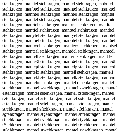
stehkragen, ma ntel stehkragen, man tel stehkragen, mabntel
stehkragen, manbtel stehkragen, magntel stehkragen, mangtel
stehkragen, mahntel stehkragen, manhtel stehkragen, majntel
stehkragen, manjtel stehkragen, mamntel stehkragen, manmtel
stehkragen, manrtel stehkragen, mantrel stehkragen, manftel
stehkragen, mantfel stehkragen, mantgel stehkragen, manthel
stehkragen, manytel stehkragen, mantyel stehkragen, man5tel
stehkragen, mant5el stehkragen, man6tel stehkragen, mant6el
stehkragen, mantwel stehkragen, mantewl stehkragen, mantsel
stehkragen, mantesl stehkragen, mantdel stehkragen, mantedl
stehkragen, mantefl stehkragen, manterl stehkragen, mant3el
stehkragen, mante3l stehkragen, mant4el stehkragen, mante4l
stehkragen, mantepl stehkragen, mantelp stehkragen, manteol
stehkragen, mantelo stehkragen, manteil stehkragen, manteli
stehkragen, mantekl stehkragen, mantelk stehkragen, manteml
stehkragen, mantelm stehkragen, mantel qstehkragen, mantel
sqtehkragen, mantel wstehkragen, mantel swtehkragen, mantel
estehkragen, mantel setehkragen, mantel zstehkragen, mantel
sztehkragen, mantel xstehkragen, mantel sxtehkragen, mantel
cstehkragen, mantel sctehkragen, mantel srtehkragen, mantel
strehkragen, mantel sftehkragen, mantel stfehkragen, mantel
sgtehkragen, mantel stgehkragen, mantel shtehkragen, mantel
sthehkragen, mantel sytehkragen, mantel styehkragen, mantel
s5tehkragen, mantel st5ehkragen, mantel s6tehkragen, mantel
st6ehkragen, mantel stwehkragen, mantel stewhkragen, mantel