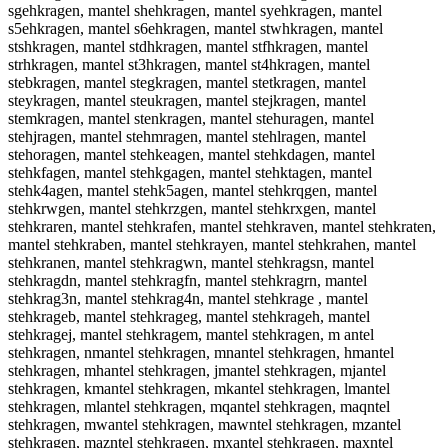
sgehkragen, mantel shehkragen, mantel syehkragen, mantel
s5ehkragen, mantel s6ehkragen, mantel stwhkragen, mantel
stshkragen, mantel stdhkragen, mantel stfhkragen, mantel
strhkragen, mantel st3hkragen, mantel st4hkragen, mantel
stebkragen, mantel stegkragen, mantel stetkragen, mantel
steykragen, mantel steukragen, mantel stejkragen, mantel
stemkragen, mantel stenkragen, mantel stehuragen, mantel
stehjragen, mantel stehmragen, mantel stehlragen, mantel
stehoragen, mantel stehkeagen, mantel stehkdagen, mantel
stehkfagen, mantel stehkgagen, mantel stehktagen, mantel
stehk4agen, mantel stehk5agen, mantel stehkrqgen, mantel
stehkrwgen, mantel stehkrzgen, mantel stehkrxgen, mantel
stehkraren, mantel stehkrafen, mantel stehkraven, mantel stehkraten,
mantel stehkraben, mantel stehkrayen, mantel stehkrahen, mantel
stehkranen, mantel stehkragwn, mantel stehkragsn, mantel
stehkragdn, mantel stehkragfn, mantel stehkragrn, mantel
stehkrag3n, mantel stehkrag4n, mantel stehkrage , mantel
stehkrageb, mantel stehkrageg, mantel stehkrageh, mantel
stehkragej, mantel stehkragem, mantel stehkragen, m antel
stehkragen, nmantel stehkragen, mnantel stehkragen, hmantel
stehkragen, mhantel stehkragen, jmantel stehkragen, mjantel
stehkragen, kmantel stehkragen, mkantel stehkragen, lmantel
stehkragen, mlantel stehkragen, mqantel stehkragen, maqntel
stehkragen, mwantel stehkragen, mawntel stehkragen, mzantel
stehkragen, mazntel stehkragen, mxantel stehkragen, maxntel