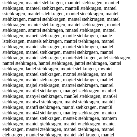
stehkragen, maantel stehkragen, manntel stehkragen, manttel
stehkragen, manteel stehkragen, mantell stehkragen, mantel
sstehkragen, mantel sttehkragen, mantel steehkragen, mantel
stehhkragen, mantel stehkkragen, mantel stehkrragen, mantel
stehkraagen, mantel stehkraggen, mantel stehkrageen, mantel
stehkragenn, amntel stehkragen, mnatel stehkragen, matnel
stehkragen, manetl stehkragen, mantle stehkragen, mante
lstehkragen, mantels tehkragen, mantel tsehkragen, mantel
sethkragen, mantel sthekragen, mantel stekhragen, mantel
stehrkagen, mantel stehkargen, mantel stehkrgaen, mantel
stehkraegn, mantel stehkragne, mantelstehkragen, antel stehkragen,
nantel stehkragen, hantel stehkragen, jantel stehkragen, kantel
stehkragen, lantel stehkragen, mqntel stehkragen, mwntel
stehkragen, mzntel stehkragen, mxntel stehkragen, ma tel
stehkragen, mabtel stehkragen, magtel stehkragen, mahtel
stehkragen, majtel stehkragen, mamtel stehkragen, manrel
stehkragen, manfel stehkragen, mangel stehkragen, manhel
stehkragen, manyel stehkragen, man5el stehkragen, man6el
stehkragen, mantwl stehkragen, mantsl stehkragen, mantdl
stehkragen, mantfl stehkragen, mantrl stehkragen, mant3l
stehkragen, mant4l stehkragen, mantep stehkragen, manteo
stehkragen, mantei stehkragen, mantek stehkragen, mantem
stehkragen, mantel qtehkragen, mantel wtehkragen, mantel
etehkragen, mantel ztehkragen, mantel xtehkragen, mantel
ctehkragen, mantel srehkragen, mantel sfehkragen, mantel