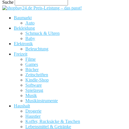
Suche
Preis-Leistung – das passt!
Baumarkt
Auto
Bekleidung
Schmuck & Uhren
Baby
Elektronik
Beleuchtung
Freizeit
Filme
Games
Bücher
Zeitschriften
Kindle-Shop
Software
Spielzeug
Musik
Musikinstrumente
Haushalt
Drogerie
Haustier
Koffer, Rucksäcke & Taschen
Lebensmittel & Getränke