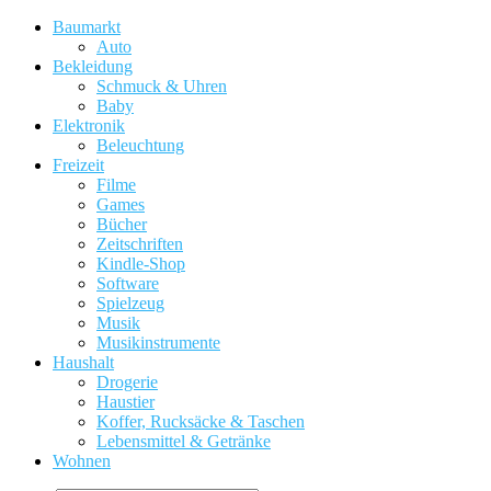
Baumarkt
Auto
Bekleidung
Schmuck & Uhren
Baby
Elektronik
Beleuchtung
Freizeit
Filme
Games
Bücher
Zeitschriften
Kindle-Shop
Software
Spielzeug
Musik
Musikinstrumente
Haushalt
Drogerie
Haustier
Koffer, Rucksäcke & Taschen
Lebensmittel & Getränke
Wohnen