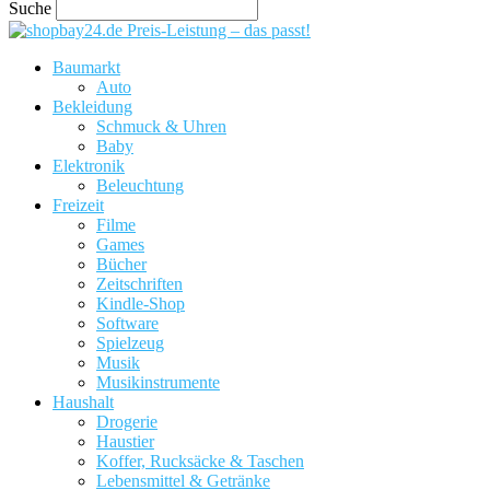
Suche
Preis-Leistung – das passt!
Baumarkt
Auto
Bekleidung
Schmuck & Uhren
Baby
Elektronik
Beleuchtung
Freizeit
Filme
Games
Bücher
Zeitschriften
Kindle-Shop
Software
Spielzeug
Musik
Musikinstrumente
Haushalt
Drogerie
Haustier
Koffer, Rucksäcke & Taschen
Lebensmittel & Getränke