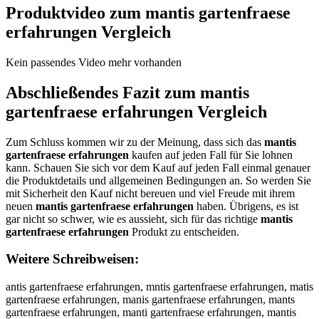
Produktvideo zum
mantis gartenfraese
erfahrungen
Vergleich
Kein passendes Video mehr vorhanden
Abschließendes Fazit zum
mantis
gartenfraese erfahrungen
Vergleich
Zum Schluss kommen wir zu der Meinung, dass sich das
mantis
gartenfraese erfahrungen
kaufen auf jeden Fall für Sie lohnen
kann. Schauen Sie sich vor dem Kauf auf jeden Fall einmal genauer
die Produktdetails und allgemeinen Bedingungen an. So werden Sie
mit Sicherheit den Kauf nicht bereuen und viel Freude mit ihrem
neuen
mantis gartenfraese erfahrungen
haben. Übrigens, es ist
gar nicht so schwer, wie es aussieht, sich für das richtige
mantis
gartenfraese erfahrungen
Produkt zu entscheiden.
Weitere Schreibweisen:
antis gartenfraese erfahrungen, mntis gartenfraese erfahrungen, matis gartenfraese erfahrungen, manis gartenfraese erfahrungen, mants gartenfraese erfahrungen, manti gartenfraese erfahrungen, mantis gartenfraese erfahrungen, mantis artenfraese erfahrungen, mantis grtenfraese erfahrungen, mantis gatenfraese erfahrungen, mantis garenfraese erfahrungen, mantis gartnfraese erfahrungen, mantis gartefraese erfahrungen, mantis gartenraese erfahrungen, mantis gartenfaese erfahrungen, mantis gartenfrese erfahrungen, mantis gartenfrase erfahrungen, mantis gartenfraee erfahrungen, mantis gartenfraes erfahrungen, mantis gartenfraese rfahrungen, mantis gartenfraese efahrungen, mantis gartenfraese erahrungen, mantis gartenfraese erfhrungen, mantis gartenfraese erfarungen, mantis gartenfraese erfahungen, mantis gartenfraese erfahrngen, mantis gartenfraese erfahrugen, mantis gartenfraese erfahrunen, mantis gartenfraese erfahrungn, mantis gartenfraese erfahrunge, mmantis gartenfraese erfahrungen, maantis gartenfraese erfahrungen, manntis gartenfraese erfahrungen, manttis gartenfraese erfahrungen, mantiis gartenfraese erfahrungen, mantiss gartenfraese erfahrungen, mantis ggartenfraese erfahrungen, mantis gaartenfraese erfahrungen, mantis garrtenfraese erfahrungen, mantis garttenfraese erfahrungen, mantis garteenfraese erfahrungen, mantis gartennfraese erfahrungen, mantis gartenffraese erfahrungen, mantis gartenfrraese erfahrungen, mantis gartenfraaese erfahrungen, mantis gartenfraeese erfahrungen, mantis gartenfraesse erfahrungen, mantis gartenfraesee erfahrungen, mantis gartenfraese eerfahrungen, mantis gartenfraese errfahrungen, mantis gartenfraese erffahrungen, mantis gartenfraese erfaahrungen, mantis gartenfraese erfahhrungen, mantis gartenfraese erfahrrungen, mantis gartenfraese erfahruungen, mantis gartenfraese erfahrunngen, mantis gartenfraese erfahrunggen, mantis gartenfraese erfahrungeen, mantis gartenfraese erfahrungenn, amntis gartenfraese erfahrungen, mnatis gartenfraese erfahrungen, matnis gartenfraese erfahrungen, manits gartenfraese erfahrungen, mantsi gartenfraese erfahrungen, manti sgartenfraese erfahrungen, mantisg artenfraese erfahrungen, mantis agrtenfraese erfahrungen, mantis gratenfraese erfahrungen, mantis gatrenfraese erfahrungen, mantis garetnfraese erfahrungen, mantis gartnefraese erfahrungen, mantis gartefnraese erfahrungen, mantis gartenrfaese erfahrungen, mantis gartenfarese erfahrungen, mantis gartenfrease erfahrungen, mantis gartenfrasee erfahrungen, mantis gartenfraees erfahrungen, mantis gartenfraes eerfahrungen, mantis gartenfraesee rfahrungen, mantis gartenfraese refahrungen, mantis gartenfraese efrahrungen, mantis gartenfraese erafhrungen, mantis gartenfraese erfharungen, mantis gartenfraese erfarhungen, mantis gartenfraese erfahurngen, mantis gartenfraese erfahrnugen, mantis gartenfraese erfahrugnen, mantis gartenfraese erfahrunegn, mantis gartenfraese erfahrungne, mantisgartenfraese erfahrungen, mantis gartenfraeseerfahrungen, antis gartenfraese erfahrungen, nantis gartenfraese erfahrungen, hantis gartenfraese erfahrungen, jantis gartenfraese erfahrungen, kantis gartenfraese erfahrungen, lantis gartenfraese erfahrungen, mqntis gartenfraese erfahrungen, mwntis gartenfraese erfahrungen, mzntis gartenfraese erfahrungen, mxntis gartenfraese erfahrungen, ma tis gartenfraese erfahrungen, mabtis gartenfraese erfahrungen, magtis gartenfraese erfahrungen, mahtis gartenfraese erfahrungen, majtis gartenfraese erfahrungen, mamtis gartenfraese erfahrungen, manris gartenfraese erfahrungen, manfis gartenfraese erfahrungen, mangis gartenfraese erfahrungen, manhis gartenfraese erfahrungen, manyis gartenfraese erfahrungen, man5is gartenfraese erfahrungen, man6is gartenfraese erfahrungen, mantus gartenfraese erfahrungen, mantjs gartenfraese erfahrungen, mantks gartenfraese erfahrungen, mantls gartenfraese erfahrungen, mantos gartenfraese erfahrungen, mant8s gartenfraese erfahrungen, mant9s gartenfraese erfahrungen, mantiq gartenfraese erfahrungen, mantiw gartenfraese erfahrungen, mantie gartenfraese erfahrungen, mantiz gartenfraese erfahrungen, mantix gartenfraese erfahrungen, mantic gartenfraese erfahrungen, mantis rartenfraese erfahrungen, mantis fartenfraese erfahrungen, mantis vartenfraese erfahrungen, mantis tartenfraese erfahrungen, mantis bartenfraese erfahrungen, mantis yartenfraese erfahrungen, mantis hartenfraese erfahrungen, mantis nartenfraese erfahrungen, mantis gqrtenfraese erfahrungen, mantis gwrtenfraese erfahrungen, mantis gzrtenfraese erfahrungen, mantis gxrtenfraese erfahrungen, mantis gaetenfraese erfahrungen, mantis gadtenfraese erfahrungen, mantis gaftenfraese erfahrungen, mantis gagtenfraese erfahrungen, mantis gattenfraese erfahrungen, mantis ga4tenfraese erfahrungen, mantis ga5tenfraese erfahrungen, mantis garrenfraese erfahrungen, mantis garfenfraese erfahrungen, mantis gargenfraese erfahrungen, mantis garhenfraese erfahrungen, mantis garyenfraese erfahrungen, mantis gar5enfraese erfahrungen, mantis gar6enfraese erfahrungen, mantis gartwnfraese erfahrungen, mantis gartsnfraese erfahrungen, mantis gartdnfraese erfahrungen, mantis gartfnfraese erfahrungen, mantis gartrnfraese erfahrungen, mantis gart3nfraese erfahrungen, mantis gart4nfraese erfahrungen, mantis garte fraese erfahrungen, mantis gartebfraese erfahrungen, mantis gartegfraese erfahrungen, mantis gartehfraese erfahrungen, mantis gartejfraese erfahrungen, mantis gartemfraese erfahrungen, mantis gartencraese erfahrungen, mantis gartendraese erfahrungen, mantis garteneraese erfahrungen, mantis gartenrraese erfahrungen, mantis gartentraese erfahrungen, mantis gartengraese erfahrungen, mantis gartenbraese erfahrungen, mantis gartenvraese erfahrungen, mantis gartenfeaese erfahrungen, mantis gartenfdaese erfahrungen, mantis gartenffaese erfahrungen, mantis gartenfgaese erfahrungen, mantis gartenftaese erfahrungen, mantis gartenf4aese erfahrungen, mantis gartenf5aese erfahrungen, mantis gartenfrqese erfahrungen, mantis gartenfrwese erfahrungen, mantis gartenfrzese erfahrungen, mantis gartenfrxese erfahrungen, mantis gartenfrawse erfahrungen, mantis gartenfrasse erfahrungen, mantis gartenfradse erfahrungen, mantis gartenfrafse erfahrungen, mantis gartenfrarse erfahrungen, mantis gartenfra3se erfahrungen, mantis gartenfra4se erfahrungen, mantis gartenfraeqe erfahrungen, mantis gartenfraewe erfahrungen, mantis gartenfraeee erfahrungen, mantis gartenfraeze erfahrungen, mantis gartenfraexe erfahrungen, mantis gartenfraece erfahrungen, mantis gartenfraesw erfahrungen, mantis gartenfraess erfahrungen, mantis gartenfraesd erfahrungen, mantis gartenfraesf erfahrungen, mantis gartenfraesr erfahrungen, mantis gartenfraes3 erfahrungen, mantis gartenfraes4 erfahrungen, mantis gartenfraese wrfahrungen, mantis gartenfraese srfahrungen, mantis gartenfraese drfahrungen, mantis gartenfraese frfahrungen, mantis gartenfraese rrfahrungen, mantis gartenfraese 3rfahrungen, mantis gartenfraese 4rfahrungen, mantis gartenfraese eefahrungen, mantis gartenfraese edfahrungen, mantis gartenfraese effahrungen, mantis gartenfraese egfahrungen, mantis gartenfraese etfahrungen, mantis gartenfraese e4fahrungen, mantis gartenfraese e5fahrungen, mantis gartenfraese ercahrungen, mantis gartenfraese erdahrungen, mantis gartenfraese ereahrungen, mantis gartenfraese errahrungen, mantis gartenfraese ertahrungen, mantis gartenfraese ergahrungen, mantis gartenfraese erbahrungen, mantis gartenfraese ervahrungen, mantis gartenfraese erfqhrungen, mantis gartenfraese erfwhrungen, mantis gartenfraese erfzhrungen, mantis gartenfraese erfxhrungen, mantis gartenfraese erfabrungen, mantis gartenfraese erfagrungen, mantis gartenfraese erfatrungen, mantis gartenfraese erfayrungen, mantis gartenfraese erfaurungen, mantis gartenfraese erfajrungen, mantis gartenfraese erfamrungen, mantis gartenfraese erfanrungen, mantis gartenfraese erfaheungen, mantis gartenfraese erfahdungen, mantis gartenfraese erfahfungen, mantis gartenfraese erfahgungen, mantis gartenfraese erfahtungen, mantis gartenfraese erfah4ungen, mantis gartenfraese erfah5ungen, mantis gartenfraese erfahryngen, mantis gartenfraese erfahrhngen, mantis gartenfraese erfahrjngen, mantis gartenfraese erfahrkngen, mantis gartenfraese erfahringen, mantis gartenfraese erfahr7ngen, mantis gartenfraese erfahr8ngen, mantis gartenfraese erfahru gen, mantis gartenfraese erfahrubgen, mantis gartenfraese erfahruggen, mantis gartenfraese erfahruhgen, mantis gartenfraese erfahrujgen, mantis gartenfraese erfahrumgen, mantis gartenfraese erfahrunren, mantis gartenfraese erfahrunfen, mantis gartenfraese erfahrunven, mantis gartenfraese erfahrunten, mantis gartenfraese erfahrunben, mantis gartenfraese erfahrunyen, mantis gartenfraese erfahrunhen, mantis gartenfraese erfahrunnen, mantis gartenfraese erfahrungwn, mantis gartenfraese erfahrungsn, mantis gartenfraese erfahrungdn, mantis gartenfraese erfahrungfn, mantis gartenfraese erfahrungrn, mantis gartenfraese erfahrung3n, mantis gartenfraese erfahrung4n, mantis gartenfraese erfahrunge , mantis gartenfraese erfahrungeb, mantis gartenfraese erfahrungeg, mantis gartenfraese erfahrungeh, mantis gartenfraese erfahrungej, mantis gartenfraese erfahrungem, mantis gartenfraese erfahrungen, m antis gartenfraese erfahrungen, nmantis gartenfraese erfahrungen, mnantis gartenfraese erfahrungen, hmantis gartenfraese erfahrungen, mhantis gartenfraese erfahrungen, jmantis gartenfraese erfahrungen, mjantis gartenfraese erfahrungen, kmantis gartenfraese erfahrungen, mkantis gartenfraese erfahrungen, lmantis gartenfraese erfahrungen, mlantis gartenfraese erfahrungen, mqantis gartenfraese erfahrungen, maqntis gartenfraese erfahrungen, mwantis gartenfraese erfahrungen, mawntis gartenfraese erfahrungen, mzantis gartenfraese erfahrungen, mazntis gartenfraese erfahrungen, mxantis gartenfraese erfahrungen, maxntis gartenfraese erfahrungen, ma ntis gartenfraese erfahrungen, man tis gartenfraese erfahrungen, mabntis gart