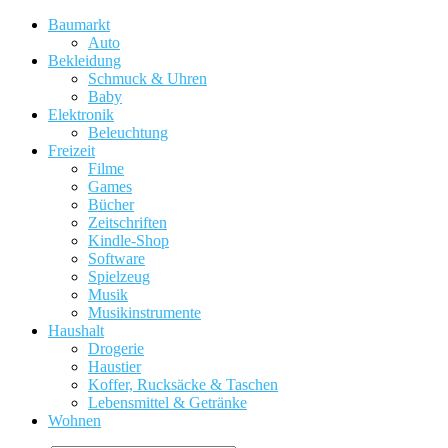
Baumarkt
Auto
Bekleidung
Schmuck & Uhren
Baby
Elektronik
Beleuchtung
Freizeit
Filme
Games
Bücher
Zeitschriften
Kindle-Shop
Software
Spielzeug
Musik
Musikinstrumente
Haushalt
Drogerie
Haustier
Koffer, Rucksäcke & Taschen
Lebensmittel & Getränke
Wohnen