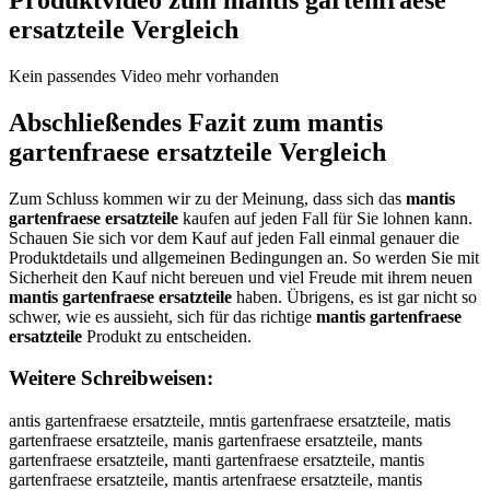
ersatzteile
Vergleich
Kein passendes Video mehr vorhanden
Abschließendes Fazit zum
mantis
gartenfraese ersatzteile
Vergleich
Zum Schluss kommen wir zu der Meinung, dass sich das
mantis
gartenfraese ersatzteile
kaufen auf jeden Fall für Sie lohnen kann.
Schauen Sie sich vor dem Kauf auf jeden Fall einmal genauer die
Produktdetails und allgemeinen Bedingungen an. So werden Sie mit
Sicherheit den Kauf nicht bereuen und viel Freude mit ihrem neuen
mantis gartenfraese ersatzteile
haben. Übrigens, es ist gar nicht so
schwer, wie es aussieht, sich für das richtige
mantis gartenfraese
ersatzteile
Produkt zu entscheiden.
Weitere Schreibweisen:
antis gartenfraese ersatzteile, mntis gartenfraese ersatzteile, matis gartenfraese ersatzteile, manis gartenfraese ersatzteile, mants gartenfraese ersatzteile, manti gartenfraese ersatzteile, mantis gartenfraese ersatzteile, mantis artenfraese ersatzteile, mantis grtenfraese ersatzteile, mantis gatenfraese ersatzteile, mantis garenfraese ersatzteile, mantis gartnfraese ersatzteile, mantis gartefraese ersatzteile, mantis gartenraese ersatzteile, mantis gartenfaese ersatzteile, mantis gartenfrese ersatzteile, mantis gartenfrase ersatzteile, mantis gartenfraee ersatzteile, mantis gartenfraes ersatzteile, mantis gartenfraese rsatzteile, mantis gartenfraese esatzteile, mantis gartenfraese eratzteile, mantis gartenfraese erstzteile, mantis gartenfraese ersazteile, mantis gartenfraese ersatteile, mantis gartenfraese ersatzeile, mantis gartenfraese ersatztile, mantis gartenfraese ersatztele, mantis gartenfraese ersatzteie, mantis gartenfraese ersatzteil, mmantis gartenfraese ersatzteile, maantis gartenfraese ersatzteile, manntis gartenfraese ersatzteile, manttis gartenfraese ersatzteile, mantiis gartenfraese ersatzteile, mantiss gartenfraese ersatzteile, mantis ggartenfraese ersatzteile, mantis gaartenfraese ersatzteile, mantis garrtenfraese ersatzteile, mantis garttenfraese ersatzteile, mantis garteenfraese ersatzteile, mantis gartennfraese ersatzteile, mantis gartenffraese ersatzteile, mantis gartenfrraese ersatzteile, mantis gartenfraaese ersatzteile, mantis gartenfraeese ersatzteile, mantis gartenfraesse ersatzteile, mantis gartenfraesee ersatzteile, mantis gartenfraese eersatzteile, mantis gartenfraese errsatzteile, mantis gartenfraese erssatzteile, mantis gartenfraese ersaatzteile, mantis gartenfraese ersattzteile, mantis gartenfraese ersatzzteile, mantis gartenfraese ersatztteile, mantis gartenfraese ersatzteeile, mantis gartenfraese ersatzteiile, mantis gartenfraese ersatzteille, mantis gartenfraese ersatzteilee, amntis gartenfraese ersatzteile, mnatis gartenfraese ersatzteile, matnis gartenfraese ersatzteile, manits gartenfraese ersatzteile, mantsi gartenfraese ersatzteile, manti sgartenfraese ersatzteile, mantisg artenfraese ersatzteile, mantis agrtenfraese ersatzteile, mantis gratenfraese ersatzteile, mantis gatrenfraese ersatzteile, mantis garetnfraese ersatzteile, mantis gartnefraese ersatzteile, mantis gartefnraese ersatzteile, mantis gartenrfaese ersatzteile, mantis gartenfarese ersatzteile, mantis gartenfrease ersatzteile, mantis gartenfrasee ersatzteile, mantis gartenfraees ersatzteile, mantis gartenfraes eersatzteile, mantis gartenfraesee rsatzteile, mantis gartenfraese resatzteile, mantis gartenfraese esratzteile, mantis gartenfraese erastzteile, mantis gartenfraese erstazteile, mantis gartenfraese ersaztteile, mantis gartenfraese ersattzeile, mantis gartenfraese ersatzetile, mantis gartenfraese ersatztiele, mantis gartenfraese ersatztelie, mantis gartenfraese ersatzteiel, mantisgartenfraese ersatzteile, mantis gartenfraeseersatzteile, antis gartenfraese ersatzteile, nantis gartenfraese ersatzteile, hantis gartenfraese ersatzteile, jantis gartenfraese ersatzteile, kantis gartenfraese ersatzteile, lantis gartenfraese ersatzteile, mqntis gartenfraese ersatzteile, mwntis gartenfraese ersatzteile, mzntis gartenfraese ersatzteile, mxntis gartenfraese ersatzteile, ma tis gartenfraese ersatzteile, mabtis gartenfraese ersatzteile, magtis gartenfraese ersatzteile, mahtis gartenfraese ersatzteile, majtis gartenfraese ersatzteile, mamtis gartenfraese ersatzteile, manris gartenfraese ersatzteile, manfis gartenfraese ersatzteile, mangis gartenfraese ersatzteile, manhis gartenfraese ersatzteile, manyis gartenfraese ersatzteile, man5is gartenfraese ersatzteile, man6is gartenfraese ersatzteile, mantus gartenfraese ersatzteile, mantjs gartenfraese ersatzteile, mantks gartenfraese ersatzteile, mantls gartenfraese ersatzteile, mantos gartenfraese ersatzteile, mant8s gartenfraese ersatzteile, mant9s gartenfraese ersatzteile, mantiq gartenfraese ersatzteile, mantiw gartenfraese ersatzteile, mantie gartenfraese ersatzteile, mantiz gartenfraese ersatzteile, mantix gartenfraese ersatzteile, mantic gartenfraese ersatzteile, mantis rartenfraese ersatzteile, mantis fartenfraese ersatzteile, mantis vartenfraese ersatzteile, mantis tartenfraese ersatzteile, mantis bartenfraese ersatzteile, mantis yartenfraese ersatzteile, mantis hartenfraese ersatzteile, mantis nartenfraese ersatzteile, mantis gqrtenfraese ersatzteile, mantis gwrtenfraese ersatzteile, mantis gzrtenfraese ersatzteile, mantis gxrtenfraese ersatzteile, mantis gaetenfraese ersatzteile, mantis gadtenfraese ersatzteile, mantis gaftenfraese ersatzteile, mantis gagtenfraese ersatzteile, mantis gattenfraese ersatzteile, mantis ga4tenfraese ersatzteile, mantis ga5tenfraese ersatzteile, mantis garrenfraese ersatzteile, mantis garfenfraese ersatzteile, mantis gargenfraese ersatzteile, mantis garhenfraese ersatzteile, mantis garyenfraese ersatzteile, mantis gar5enfraese ersatzteile, mantis gar6enfraese ersatzteile, mantis gartwnfraese ersatzteile, mantis gartsnfraese ersatzteile, mantis gartdnfraese ersatzteile, mantis gartfnfraese ersatzteile, mantis gartrnfraese ersatzteile, mantis gart3nfraese ersatzteile, mantis gart4nfraese ersatzteile, mantis garte fraese ersatzteile, mantis gartebfraese ersatzteile, mantis gartegfraese ersatzteile, mantis gartehfraese ersatzteile, mantis gartejfraese ersatzteile, mantis gartemfraese ersatzteile, mantis gartencraese ersatzteile, mantis gartendraese ersatzteile, mantis garteneraese ersatzteile, mantis gartenrraese ersatzteile, mantis gartentraese ersatzteile, mantis gartengraese ersatzteile, mantis gartenbraese ersatzteile, mantis gartenvraese ersatzteile, mantis gartenfeaese ersatzteile, mantis gartenfdaese ersatzteile, mantis gartenffaese ersatzteile, mantis gartenfgaese ersatzteile, mantis gartenftaese ersatzteile, mantis gartenf4aese ersatzteile, mantis gartenf5aese ersatzteile, mantis gartenfrqese ersatzteile, mantis gartenfrwese ersatzteile, mantis gartenfrzese ersatzteile, mantis gartenfrxese ersatzteile, mantis gartenfrawse ersatzteile, mantis gartenfrasse ersatzteile, mantis gartenfradse ersatzteile, mantis gartenfrafse ersatzteile, mantis gartenfrarse ersatzteile, mantis gartenfra3se ersatzteile, mantis gartenfra4se ersatzteile, mantis gartenfraeqe ersatzteile, mantis gartenfraewe ersatzteile, mantis gartenfraeee ersatzteile, mantis gartenfraeze ersatzteile, mantis gartenfraexe ersatzteile, mantis gartenfraece ersatzteile, mantis gartenfraesw ersatzteile, mantis gartenfraess ersatzteile, mantis gartenfraesd ersatzteile, mantis gartenfraesf ersatzteile, mantis gartenfraesr ersatzteile, mantis gartenfraes3 ersatzteile, mantis gartenfraes4 ersatzteile, mantis gartenfraese wrsatzteile, mantis gartenfraese srsatzteile, mantis gartenfraese drsatzteile, mantis gartenfraese frsatzteile, mantis gartenfraese rrsatzteile, mantis gartenfraese 3rsatzteile, mantis gartenfraese 4rsatzteile, mantis gartenfraese eesatzteile, mantis gartenfraese edsatzteile, mantis gartenfraese efsatzteile, mantis gartenfraese egsatzteile, mantis gartenfraese etsatzteile, mantis gartenfraese e4satzteile, mantis gartenfraese e5satzteile, mantis gartenfraese erqatzteile, mantis gartenfraese erwatzteile, mantis gartenfraese ereatzteile, mantis gartenfraese erzatzteile, mantis gartenfraese erxatzteile, mantis gartenfraese ercatzteile, mantis gartenfraese ersqtzteile, mantis gartenfraese erswtzteile, mantis gartenfraese ersztzteile, mantis gartenfraese ersxtzteile, mantis gartenfraese ersarzteile, mantis gartenfraese ersafzteile, mantis gartenfraese ersagzteile, mantis gartenfraese ersahzteile, mantis gartenfraese ersayzteile, mantis gartenfraese ersa5zteile, mantis gartenfraese ersa6zteile, mantis gartenfraese ersatxteile, mantis gartenfraese ersatsteile, mantis gartenfraese ersatateile, mantis gartenfraese ersatzreile, mantis gartenfraese ersatzfeile, mantis gartenfraese ersatzgeile, mantis gartenfraese ersatzheile, mantis gartenfraese ersatzyeile, mantis gartenfraese ersatz5eile, mantis gartenfraese ersatz6eile, mantis gartenfraese ersatztwile, mantis gartenfraese ersatztsile, mantis gartenfraese ersatztdile, mantis gartenfraese ersatztfile, mantis gartenfraese ersatztrile, mantis gartenfraese ersatzt3ile, mantis gartenfraese ersatzt4ile, mantis gartenfraese ersatzteule, mantis gartenfraese ersatztejle, mantis gartenfraese ersatztekle, mantis gartenfraese ersatztelle, mantis gartenfraese ersatzteole, mantis gartenfraese ersatzte8le, mantis gartenfraese ersatzte9le, mantis gartenfraese ersatzteipe, mantis gartenfraese ersatzteioe, mantis gartenfraese ersatzteiie, mantis gartenfraese ersatzteike, mantis gartenfraese ersatzteime, mantis gartenfraese ersatzteilw, mantis gartenfraese ersatzteils, mantis gartenfraese ersatzteild, mantis gartenfraese ersatzteilf, mantis gartenfraese ersatzteilr, mantis gartenfraese ersatzteil3, mantis gartenfraese ersatzteil4, mantis gartenfraese ersatzteile, m antis gartenfraese ersatzteile, nmantis gartenfraese ersatzteile, mnantis gartenfraese ersatzteile, hmantis gartenfraese ersatzteile, mhantis gartenfraese ersatzteile, jmantis gartenfraese ersatzteile, mjantis gartenfraese ersatzteile, kmantis gartenfraese ersatzteile, mkantis gartenfraese ersatzteile, lmantis gartenfraese ersatzteile, mlantis gartenfraese ersatzteile, mqantis gartenfraese ersatzteile, maqntis gartenfraese ersatzteile, mwantis gartenfraese ersatzteile, mawntis gartenfraese ersatzteile, mzantis gartenfraese ersatzteile, mazntis gartenfraese ersatzteile, mxantis gartenfraese ersatzteile, maxntis gartenfraese ersatzteile, ma ntis gartenfraese ersatzteile, man tis gartenfraese ersatzteile, mabntis gartenfraese ersatzteile, manbtis gartenfraese ersatzteile, magntis gartenfraese ersatzteile, mangtis gartenfraese ersatzteile, mahntis gartenfraese ersatzteile, manhtis gartenfraese ersatzteile, majntis gartenfraese ersatzteile, manjtis gartenfraese ersatzteile, mamn