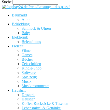
Suche
Preis-Leistung – das passt!
Baumarkt
Auto
Bekleidung
Schmuck & Uhren
Baby
Elektronik
Beleuchtung
Freizeit
Filme
Games
Bücher
Zeitschriften
Kindle-Shop
Software
Spielzeug
Musik
Musikinstrumente
Haushalt
Drogerie
Haustier
Koffer, Rucksäcke & Taschen
Lebensmittel & Getränke