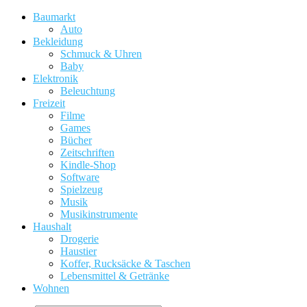
Baumarkt
Auto
Bekleidung
Schmuck & Uhren
Baby
Elektronik
Beleuchtung
Freizeit
Filme
Games
Bücher
Zeitschriften
Kindle-Shop
Software
Spielzeug
Musik
Musikinstrumente
Haushalt
Drogerie
Haustier
Koffer, Rucksäcke & Taschen
Lebensmittel & Getränke
Wohnen