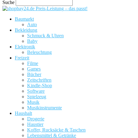
Suche
Preis-Leistung – das passt!
Baumarkt
Auto
Bekleidung
Schmuck & Uhren
Baby
Elektronik
Beleuchtung
Freizeit
Filme
Games
Bücher
Zeitschriften
Kindle-Shop
Software
Spielzeug
Musik
Musikinstrumente
Haushalt
Drogerie
Haustier
Koffer, Rucksäcke & Taschen
Lebensmittel & Getränke