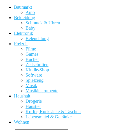
Baumarkt
Auto
Bekleidung
Schmuck & Uhren
Baby
Elektronik
Beleuchtung
Freizeit
Filme
Games
Bücher
Zeitschriften
Kindle-Shop
Software
Spielzeug
Musik
Musikinstrumente
Haushalt
Drogerie
Haustier
Koffer, Rucksäcke & Taschen
Lebensmittel & Getränke
Wohnen