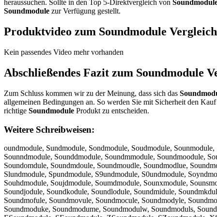
heraussuchen. Sollte in den Top 5-Direktvergleich von
Soundmodul
Soundmodule
zur Verfügung gestellt.
Produktvideo zum
Soundmodule
Vergleich
Kein passendes Video mehr vorhanden
Abschließendes Fazit zum
Soundmodule
Ve
Zum Schluss kommen wir zu der Meinung, dass sich das
Soundmodu
allgemeinen Bedingungen an. So werden Sie mit Sicherheit den Kauf 
richtige
Soundmodule
Produkt zu entscheiden.
Weitere Schreibweisen:
oundmodule, Sundmodule, Sondmodule, Soudmodule, Sounmodule,
Sounndmodule, Sounddmodule, Soundmmodule, Soundmoodule, Sou
Soundomdule, Soundmdoule, Soundmoudle, Soundmodlue, Soundm
Slundmodule, Spundmodule, S9undmodule, S0undmodule, Soyndmod
Souhdmodule, Soujdmodule, Soumdmodule, Sounxmodule, Sounsmod
Soundjodule, Soundkodule, Soundlodule, Soundmidule, Soundmkd
Soundmofule, Soundmovule, Soundmocule, Soundmodyle, Soundmo
Soundmoduke, Soundmodume, Soundmodulw, Soundmoduls, Sound