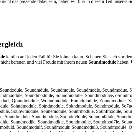
e
nicht das passende dabei sein, haben wir hier in diesem Teil unseres
S
rgleich
le
kaufen auf jeden Fall für Sie lohnen kann. Schauen Sie sich vor de
nicht bereuen und viel Freude mit ihrem neuen
Soundmodule
haben. Ü
 Soundodule, Soundmdule, Soundmoule, Soundmodle, Soundmodue, 
ndmoddule, Soundmoduule, Soundmodulle, Soundmodulee, oSundmo
oduel, Qoundmodule, Woundmodule, Eoundmodule, Zoundmodule, X
ule, Sohndmodule, Sojndmodule, Sokndmodule, Soindmodule, So7n
ule, Sounwmodule, Sounemodule, Sounrmodule, Sounfmodule, Soun
ule, Soundmldule, Soundmpdule, Soundm9dule, Soundm0dule, Sound
dhle, Soundmodjle, Soundmodkle, Soundmodile, Soundmod7le, Sou
moduld, Soundmodulf, Soundmodulr, Soundmodul3, Soundmodul4,