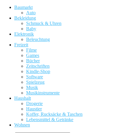
Baumarkt
Auto
Bekleidung
Schmuck & Uhren
Baby
Elektronik
Beleuchtung
Freizeit
Filme
Games
Bücher
Zeitschriften
Kindle-Shop
Software
Spielzeug
Musik
Musikinstrumente
Haushalt
Drogerie
Haustier
Koffer, Rucksäcke & Taschen
Lebensmittel & Getränke
Wohnen