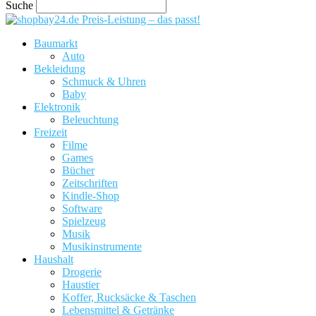
Suche
Preis-Leistung – das passt!
Baumarkt
Auto
Bekleidung
Schmuck & Uhren
Baby
Elektronik
Beleuchtung
Freizeit
Filme
Games
Bücher
Zeitschriften
Kindle-Shop
Software
Spielzeug
Musik
Musikinstrumente
Haushalt
Drogerie
Haustier
Koffer, Rucksäcke & Taschen
Lebensmittel & Getränke