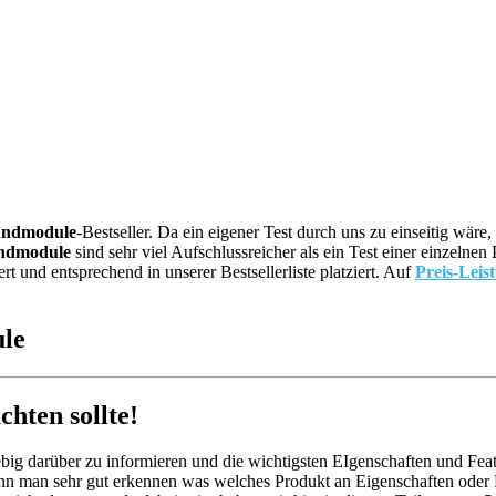
undmodule
-Bestseller. Da ein eigener Test durch uns zu einseitig wä
ndmodule
sind sehr viel Aufschlussreicher als ein Test einer einzeln
und entsprechend in unserer Bestsellerliste platziert. Auf
Preis-Leis
ule
hten sollte!
big darüber zu informieren und die wichtigsten EIgenschaften und Feat
nn man sehr gut erkennen was welches Produkt an Eigenschaften oder Fe