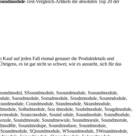
oundmodule
-Test-Vergleich-Artikels die absoluten Top 20 der
m Kauf auf jeden Fall einmal genauer die Produktdetails und
brigens, es ist gar nicht so schwer, wie es aussieht, sich für das
Soundmodul, SSoundmodule, Sooundmodule, Souundmodule,
dule, Suondmodule, Sonudmodule, Soudnmodule, Sounmdodule,
oundmodule, Coundmodule, Siundmodule, Skundmodule,
dmodule, So8ndmodule, Sou dmodule, Soubdmodule, Sougdmodule,
vmodule, Souncmodule, Sound odule, Soundnodule, Soundhodule,
moxule, Soundmosule, Soundmowule, Soundmoeule, Soundmorule,
ndmod8le, Soundmodupe, Soundmoduoe, Soundmoduie,
 QSoundmodule, SQoundmodule, WSoundmodule, SWoundmodule,