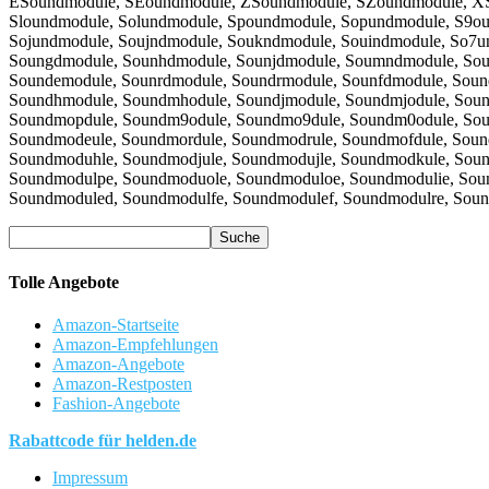
ESoundmodule, SEoundmodule, ZSoundmodule, SZoundmodule, XS
Sloundmodule, Solundmodule, Spoundmodule, Sopundmodule, S9o
Sojundmodule, Soujndmodule, Soukndmodule, Souindmodule, So7
Soungdmodule, Sounhdmodule, Sounjdmodule, Soumndmodule, So
Soundemodule, Sounrdmodule, Soundrmodule, Sounfdmodule, Soun
Soundhmodule, Soundmhodule, Soundjmodule, Soundmjodule, Soun
Soundmopdule, Soundm9odule, Soundmo9dule, Soundm0odule, So
Soundmodeule, Soundmordule, Soundmodrule, Soundmofdule, Sou
Soundmoduhle, Soundmodjule, Soundmodujle, Soundmodkule, Sou
Soundmodulpe, Soundmoduole, Soundmoduloe, Soundmodulie, So
Soundmoduled, Soundmodulfe, Soundmodulef, Soundmodulre, Sou
Tolle Angebote
Amazon-Startseite
Amazon-Empfehlungen
Amazon-Angebote
Amazon-Restposten
Fashion-Angebote
Rabattcode für helden.de
Impressum