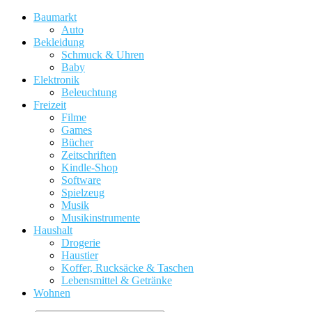
Baumarkt
Auto
Bekleidung
Schmuck & Uhren
Baby
Elektronik
Beleuchtung
Freizeit
Filme
Games
Bücher
Zeitschriften
Kindle-Shop
Software
Spielzeug
Musik
Musikinstrumente
Haushalt
Drogerie
Haustier
Koffer, Rucksäcke & Taschen
Lebensmittel & Getränke
Wohnen