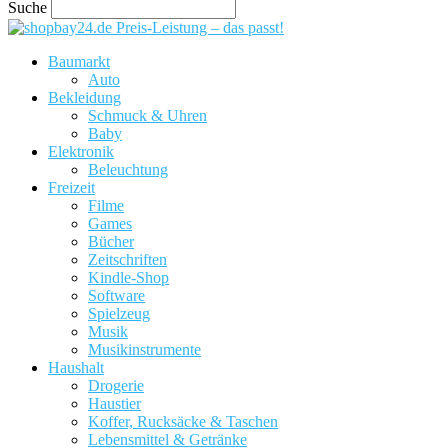
Suche
Preis-Leistung – das passt!
Baumarkt
Auto
Bekleidung
Schmuck & Uhren
Baby
Elektronik
Beleuchtung
Freizeit
Filme
Games
Bücher
Zeitschriften
Kindle-Shop
Software
Spielzeug
Musik
Musikinstrumente
Haushalt
Drogerie
Haustier
Koffer, Rucksäcke & Taschen
Lebensmittel & Getränke