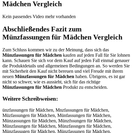
Mädchen
Vergleich
Kein passendes Video mehr vorhanden
Abschließendes Fazit zum
Münzfassungen für Mädchen
Vergleich
Zum Schluss kommen wir zu der Meinung, dass sich das
Münzfassungen für Mädchen
kaufen auf jeden Fall für Sie lohnen
kann. Schauen Sie sich vor dem Kauf auf jeden Fall einmal genauer
die Produktdetails und allgemeinen Bedingungen an. So werden Sie
mit Sicherheit den Kauf nicht bereuen und viel Freude mit ihrem
neuen
Münzfassungen für Mädchen
haben. Übrigens, es ist gar
nicht so schwer, wie es aussieht, sich für das richtige
Münzfassungen für Mädchen
Produkt zu entscheiden.
Weitere Schreibweisen:
ünzfassungen für Mädchen, Mnzfassungen für Mädchen, Müzfassungen für Mädchen, Münfassungen für Mädchen, Münzassungen für Mädchen, Münzfssungen für Mädchen, Münzfasungen für Mädchen, Münzfassngen für Mädchen, Münzfassugen für Mädchen, Münzfassunen für Mädchen, Münzfassungn für Mädchen, Münzfassunge für Mädchen, Münzfassungen für Mädchen, Münzfassungen ür Mädchen, Münzfassungen fr Mädchen, Münzfassungen fü Mädchen, Münzfassungen für ädchen, Münzfassungen für Mdchen, Münzfassungen für Mächen, Münzfassungen für Mädhen, Münzfassungen für Mädcen, Münzfassungen für Mädchn, Münzfassungen für Mädche, MMünzfassungen für Mädchen, Müünzfassungen für Mädchen, Münnzfassungen für Mädchen, Münzzfassungen für Mädchen, Münzffassungen für Mädchen, Münzfaassungen für Mädchen, Münzfasssungen für Mädchen, Münzfassuungen für Mädchen, Münzfassunngen für Mädchen, Münzfassunggen für Mädchen, Münzfassungeen für Mädchen, Münzfassungenn für Mädchen, Münzfassungen ffür Mädchen, Münzfassungen füür Mädchen, Münzfassungen fürr Mädchen, Münzfassungen für MMädchen, Münzfassungen für Määdchen, Münzfassungen für Mäddchen, Münzfassungen für Mädcchen, Münzfassungen für Mädchhen, Münzfassungen für Mädcheen, Münzfassungen für Mädchenn, üMnzfassungen für Mädchen, Mnüzfassungen für Mädchen, Müznfassungen für Mädchen, Münfzassungen für Mädchen, Münzafssungen für Mädchen, Münzfsasungen für Mädchen, Münzfasusngen für Mädchen, Münzfassnugen für Mädchen, Münzfassugnen für Mädchen, Münzfassunegn für Mädchen, Münzfassungne für Mädchen, Münzfassunge nfür Mädchen, Münzfassungenf ür Mädchen, Münzfassungen üfr Mädchen, Münzfassungen frü Mädchen, Münzfassungen fü rMädchen, Münzfassungen fürM ädchen, Münzfassungen für äMdchen, Münzfassungen für Mdächen, Münzfassungen für Mäcdhen, Münzfassungen für Mädhcen, Münzfassungen für Mädcehn, Münzfassungen für Mädchne, Münzfassungenfür Mädchen, Münzfassungen fürMädchen, ünzfassungen für Mädchen, Nünzfassungen für Mädchen, Hünzfassungen für Mädchen, Jünzfassungen für Mädchen, Künzfassungen für Mädchen, Lünzfassungen für Mädchen, Mpnzfassungen für Mädchen, Mänzfassungen für Mädchen, Mönzfassungen für Mädchen, Mü zfassungen für Mädchen, Mübzfassungen für Mädchen, Mügzfassungen für Mädchen, Mühzfassungen für Mädchen, Müjzfassungen für Mädchen, Mümzfassungen für Mädchen, Münxfassungen für Mädchen, Münsfassungen für Mädchen, Münafassungen für Mädchen, Münzcassungen für Mädchen, Münzdassungen für Mädchen, Münzeassungen für Mädchen, Münzrassungen für Mädchen, Münztassungen für Mädchen, Münzgassungen für Mädchen, Münzbassungen für Mädchen, Münzvassungen für Mädchen, Münzfqssungen für Mädchen, Münzfwssungen für Mädchen, Münzfzssungen für Mädchen, Münzfxssungen für Mädchen, Münzfaqsungen für Mädchen, Münzfawsungen für Mädchen, Münzfaesungen für Mädchen, Münzfazsungen für Mädchen, Münzfaxsungen für Mädchen, Münzfacsungen für Mädchen, Münzfasqungen für Mädchen, Münzfaswungen für Mädchen, Münzfaseungen für Mädchen, Münzfaszungen für Mädchen, Münzfasxungen für Mädchen, Münzfascungen für Mädchen, Münzfassyngen für Mädchen, Münzfasshngen für Mädchen, Münzfassjngen für Mädchen, Münzfasskngen für Mädchen, Münzfassingen für Mädchen, Münzfass7ngen für Mädchen, Münzfass8ngen für Mädchen, Münzfassu gen für Mädchen, Münzfassubgen für Mädchen, Münzfassuggen für Mädchen, Münzfassuhgen für Mädchen, Münzfassujgen für Mädchen, Münzfassumgen für Mädchen, Münzfassunren für Mädchen, Münzfassunfen für Mädchen, Münzfassunven für Mädchen, Münzfassunten für Mädchen, Münzfassunben für Mädchen, Münzfassunyen für Mädchen, Münzfassunhen für Mädchen, Münzfassunnen für Mädchen, Münzfassungwn für Mädchen, Münzfassungsn für Mädchen, Münzfassungdn für Mädchen, Münzfassungfn für Mädchen, Münzfassungrn für Mädchen, Münzfassung3n für Mädchen, Münzfassung4n für Mädchen, Münzfassunge für Mädchen, Münzfassungeb für Mädchen, Münzfassungeg für Mädchen, Münzfassungeh für Mädchen, Münzfassungej für Mädchen, Münzfassungem für Mädchen, Münzfassungen cür Mädchen, Münzfassungen dür Mädchen, Münzfassungen eür Mädchen, Münzfassungen rür Mädchen, Münzfassungen tür Mädchen, Münzfassungen gür Mädchen, Münzfassungen bür Mädchen, Münzfassungen vür Mädchen, Münzfassungen fpr Mädchen, Münzfassungen fär Mädchen, Münzfassungen för Mädchen, Münzfassungen füe Mädchen, Münzfassungen füd Mädchen, Münzfassungen füf Mädchen, Münzfassungen füg Mädchen, Münzfassungen füt Mädchen, Münzfassungen fü4 Mädchen, Münzfassungen fü5 Mädchen, Münzfassungen für ädchen, Münzfassungen für Nädchen, Münzfassungen für Hädchen, Münzfassungen für Jädchen, Münzfassungen für Kädchen, Münzfassungen für Lädchen, Münzfassungen für Mödchen, Münzfassungen für Mpdchen, Münzfassungen für Müdchen, Münzfassungen für Mäxchen, Münzfassungen für Mäschen, Münzfassungen für Mäwchen, Münzfassungen für Mäechen, Münzfassungen für Märchen, Münzfassungen für Mäfchen, Münzfassungen für Mävchen, Münzfassungen für Mäcchen, Münzfassungen für Mäd hen, Münzfassungen für Mädxhen, Münzfassungen für Mädshen, Münzfassungen für Mäddhen, Münzfassungen für Mädfhen, Münzfassungen für Mädvhen, Münzfassungen für Mädcben, Münzfassungen für Mädcgen, Münzfassungen für Mädcten, Münzfassungen für Mädcyen, Münzfassungen für Mädcuen, Münzfassungen für Mädcjen, Münzfassungen für Mädcmen, Münzfassungen für Mädcnen, Münzfassungen für Mädchwn, Münzfassungen für Mädchsn, Münzfassungen für Mädchdn, Münzfassungen für Mädchfn, Münzfassungen für Mädchrn, Münzfassungen für Mädch3n, Münzfassungen für Mädch4n, Münzfassungen für Mädche , Münzfassungen für Mädcheb, Münzfassungen für Mädcheg, Münzfassungen für Mädcheh, Münzfassungen für Mädchej, Münzfassungen für Mädchem, Münzfassungen für Mädchen, M ünzfassungen für Mädchen, NMünzfassungen für Mädchen, MNünzfassungen für Mädchen, HMünzfassungen für Mädchen, MHünzfassungen für Mädchen, JMünzfassungen für Mädchen, MJünzfassungen für Mädchen, KMünzfassungen für Mädchen, MKünzfassungen für Mädchen, LMünzfassungen für Mädchen, MLünzfassungen für Mädchen, Mpünzfassungen für Mädchen, Müpnzfassungen für Mädchen, Mäünzfassungen für Mädchen, Müänzfassungen für Mädchen, Möünzfassungen für Mädchen, Müönzfassungen für Mädchen, Mü nzfassungen für Mädchen, Mün zfassungen für Mädchen, Mübnzfassungen für Mädchen, Münbzfassungen für Mädchen, Mügnzfassungen für Mädchen, Müngzfassungen für Mädchen, Mühnzfassungen für Mädchen, Münhzfassungen für Mädchen, Müjnzfassungen für Mädchen, Münjzfassungen für Mädchen, Mümnzfassungen für Mädchen, Münmzfassungen für Mädchen, Münxzfassungen für Mädchen, Münzxfassungen für Mädchen, Münszfassungen für Mädchen, Münzsfassungen für Mädchen, Münazfassungen für Mädchen, Münzafassungen für Mädchen, Münzcfassungen für Mädchen, Münzfcassungen für Mädchen, Münzdfassungen für Mädchen, Münzfdassungen für Mädchen, Münzefassungen für Mädchen, Münzfeassungen für Mädchen, Münzrfassungen für Mädchen, Münzfrassungen für Mädchen, Münztfassungen für Mädchen, Münzftassungen für Mädchen, Münzgfassungen für Mädchen, Münzfgassungen für Mädchen, Münzbfassungen für Mädchen, Münzfbassungen für Mädchen, Münzvfassungen für Mädchen, Münzfvassungen für Mädchen, Münzfqassungen für Mädchen, Münzfaqssungen für Mädchen, Münzfwassungen für Mädchen, Münzfawssungen für Mädchen, Münzfzassungen für Mädchen, Münzfazssungen für Mädchen, Münzfxassungen für Mädchen, Münzfaxssungen für Mädchen, Münzfasqsungen für Mädchen, Münzfaswsungen für Mädchen, Münzfaessungen für Mädchen, Münzfasesungen für Mädchen, Münzfaszsungen für Mädchen, Münzfasxsungen für Mädchen, Münzfacssungen für Mädchen, Münzfascsungen für Mädchen, Münzfassqungen für Mädchen, Münzfasswungen für Mädchen, Münzfasseungen für Mädchen, Münzfasszungen für Mädchen, Münzfassxungen für Mädchen, Münzfasscungen für Mädchen, Münzfassyungen für Mädchen, Münzfassuyngen für Mädchen, Münzfasshungen für Mädchen, Münzfassuhngen für Mädchen, Münzfassjungen für Mädchen, Münzfassujngen für Mädchen, Münzfasskungen für Mädchen, Münzfassukngen für Mädchen, Münzfassiungen für Mädchen, Münzfassuingen für Mädchen, Münzfass7ungen für Mädchen, Münzfassu7ngen für Mädchen, Münzfass8ungen für Mädchen, Münzfassu8ngen für Mädchen, Münzfassu ngen für Mädchen, Münzfassun gen für Mädchen, Münzfassubngen für Mädchen, Münzfassunbgen für Mädchen, Münzfassugngen für Mädchen, Münzfassunhgen für Mädchen, Münzfassunjgen für Mädchen, Münzfassumngen für Mädchen, Münzfassunmgen für Mädchen, Münzfassunrgen für Mädchen, Münzfassungren für Mädchen, Münzfassunfgen für Mädchen, Münzfassungfen für Mädchen, Münzfassunvgen für Mädchen, Münzfassungven für Mädchen, Münzfassuntgen für Mädchen, Münzfassungten für Mädchen, Münzfassungben für Mädchen, Münzfassunygen für Mädchen, Münzfassungyen für Mädchen, Münzfassunghen für Mädchen, Münzfassungnen für Mädchen, Münzfassungwen für Mädchen, Münzfassungewn für Mädchen, Münzfassungsen für Mädchen, Münzfassungesn für Mädchen, Münzfassungden für Mädchen, Münzfassungedn für Mädchen, Münzfassungefn für Mädchen, Münzfassungern für Mädchen, Münzfassung3en für Mädchen, Münzfassunge3n für Mädchen, Münzfassung4en für Mädchen, Münzfassunge4n für Mädchen, Münzfassunge n für Mädchen, Münzfassungen für Mädchen, Münzfassungebn für Mädchen, Münzfassungenb für Mädchen, Münzfassungegn für Mädchen, Münzfassungeng für Mädchen, Münzfassungehn für Mädchen, Münzfassungenh für Mädchen, Münzfassungejn für Mädchen, Münzfassungenj für Mädchen, Münzfassungemn für Mädchen, Münzfassungenm für Mädchen, Münzfassungen cfür Mädchen, Münzfassungen fcür Mädchen, Münzfassungen dfür Mädchen, Münzfassungen fdür Mädchen, Münzfassungen efür Mädchen, Münzfassungen feür Mädchen, Münzfassungen rfür Mädchen, Münzfassungen frür Mädchen, Münzfassungen tfür Mädchen, Münzfassungen ftür Mädchen, Münzfassungen gfür Mädchen, Münzfassungen fgür Mädchen, Münzfassungen bfür Mädchen, Münzfassungen fbür Mädchen, Münzfassungen vfür Mädchen, Münzfassungen fvür Mädchen, Münzfassungen fpür Mädchen, Münzfassungen füpr Mädchen, Münzfassungen fäür Mädchen, Münzfassungen füär Mädchen, Münzfassungen föür Mädchen, Münzfassungen füör Mädchen, Münzfassungen fü